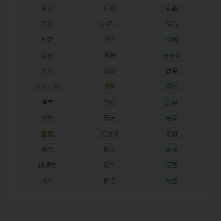
变现
同城
实战
实操
小红书
带货
引流
快手
抖音
担保
拆解
拼多多
挂机
搬运
教程
无人直播
流量
涨粉
淘宝
游戏
源码
爆款
玩法
电商
直播
短视频
素材
美金
脚本
虚拟
视频号
起号
运营
闲鱼
阳叔
零撸