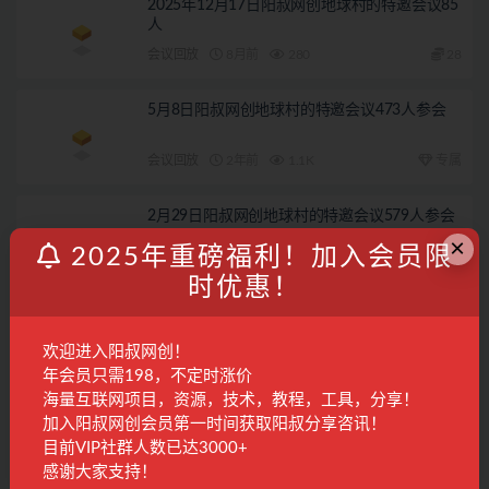
2025年12月17日阳叔网创地球村的特邀会议85
人
会议回放
8月前
280
28
5月8日阳叔网创地球村的特邀会议473人参会
会议回放
2年前
1.1K
专属
2月29日阳叔网创地球村的特邀会议579人参会
×
2025年重磅福利！加入会员限
会议回放
2年前
1.0K
专属
时优惠！
2026年07月29日阳叔网创地球村的特邀会议
欢迎进入阳叔网创！
会议回放
1周前
409
28
年会员只需198，不定时涨价
海量互联网项目，资源，技术，教程，工具，分享！
加入阳叔网创会员第一时间获取阳叔分享咨讯！
联系客服
目前VIP社群人数已达3000+
感谢大家支持！