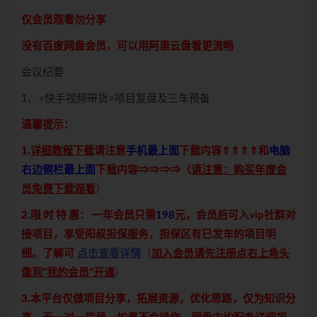
仅会员观看勿分享
没有百度网盘会员，可以用阿里云盘看更流畅
会议纪要
1、<快手视频带货>项目复盘及三车预备
温馨提示：
1.
详细教程下载
请注意
手机最上面
下载内容⇑⇑⇑⇑和
电脑
右边侧栏最上面
下载内容⇒⇒⇒⇒（
请注意：购买年度会
员免费下载观看
）
2.限 时 特 惠：
一年会员只需
198
元，会员后可入vip社群对
接项目，享受阳叔担保服务，担保区有已发车的项目明
细。了解可
点击查看详情
（
加入会员请先注册点右上角头
像到“我的会员”开通
）
3.本平台仅做项目分享，拓展资源，优化思路，仅为知识分