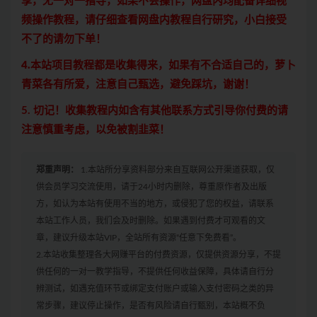
享，无一对一指导，如果不会操作，网盘内均配备详细视
频操作教程，请仔细查看网盘内教程自行研究，小白接受
不了的请勿下单！
4.本站项目教程都是收集得来，如果有不合适自己的，萝卜
青菜各有所爱，注意自己甄选，避免踩坑，谢谢！
5. 切记！收集教程内如含有其他联系方式引导你付费的请
注意慎重考虑，以免被割韭菜！
郑重声明：
1.本站所分享资料部分来自互联网公开渠道获取，仅
供会员学习交流使用，请于24小时内删除，尊重原作者及出版
方，如认为本站有使用不当的地方，或侵犯了您的权益，请联系
本站工作人员，我们会及时删除。如果遇到付费才可观看的文
章，建议升级本站VIP，全站所有资源“任意下免费看”。
2.本站收集整理各大网赚平台的付费资源，仅提供资源分享，不提
供任何的一对一教学指导，不提供任何收益保障，具体请自行分
辨测试，如遇充值环节或绑定支付账户或输入支付密码之类的异
常步骤，建议停止操作，是否有风险请自行甄别，本站概不负