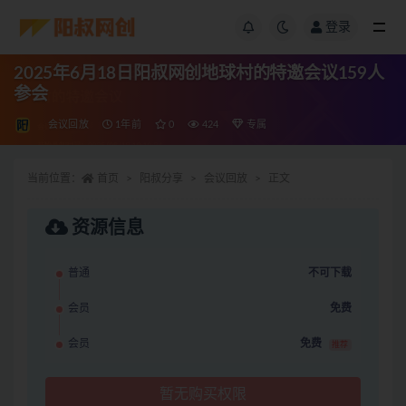
登录
2025年6月18日阳叔网创地球村的特邀会议159人
参会
会议回放
1年前
0
424
专属
当前位置：
首页
阳叔分享
会议回放
正文
资源信息
普通
不可下载
会员
免费
会员
免费
推荐
暂无购买权限