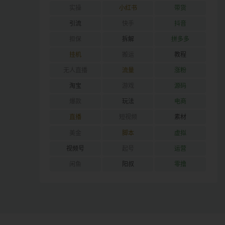
实操
小红书
带货
引流
快手
抖音
担保
拆解
拼多多
挂机
搬运
教程
无人直播
流量
涨粉
淘宝
游戏
源码
爆款
玩法
电商
直播
短视频
素材
美金
脚本
虚拟
视频号
起号
运营
闲鱼
阳叔
零撸