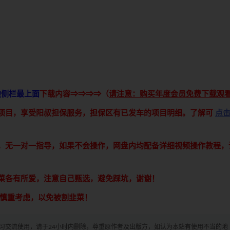
边侧栏最上面
下载内容⇒⇒⇒⇒（
请注意：购买年度会员免费下载观
接项目，享受阳叔担保服务，担保区有已发车的项目明细。了解可
点
享，无一对一指导，如果不会操作，网盘内均配备详细视频操作教程，
青菜各有所爱，注意自己甄选，避免踩坑，谢谢！
意慎重考虑，以免被割韭菜！
学习交流使用，请于24小时内删除，尊重原作者及出版方，如认为本站有使用不当的地