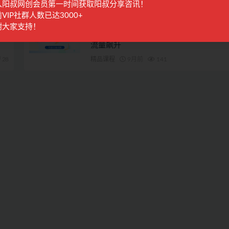
入阳叔网创会员第一时间获取阳叔分享咨讯！
28
阳叔担保
1年前
654
VIP社群人数已达3000+
谢大家支持！
，
AI驱动谷歌SEO与AEO实战：轻松实现30
流量飙升
28
精品课程
9月前
141