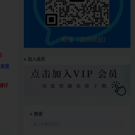
看
）
加入会员
击查看
请仔
搜索