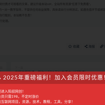
付费才可观看的文章，建议升级本站VIP，全站所有资源“任意下免费看”。
何的一对一教学指导，不提供任何收益保障，具体请自行分辨测试，如遇充值环节或绑
自行甄别，本站概不负责！
进行处理。
收藏
海报
篇
下一篇
！
自媒体摄影课，带你从0到1开始做博主（17节课）
2025年重磅福利！加入会员限时优惠
迎进入阳叔网创！
会员只需198，不定时涨价
容
快手视频带货项目第三车【已交付】
量互联网项目，资源，技术，教程，工具，分享！