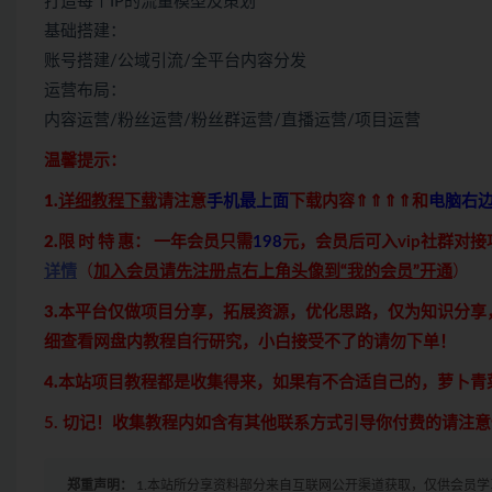
打造每个IP的流量模型及策划
基础搭建：
账号搭建/公域引流/全平台内容分发
运营布局：
内容运营/粉丝运营/粉丝群运营/直播运营/项目运营
温馨提示：
1.
详细教程下载
请注意
手机最上面
下载内容⇑⇑⇑⇑和
电脑右
2.限 时 特 惠：
一年会员只需
198
元，会员后可入vip社群对
详情
（
加入会员请先注册点右上角头像到“我的会员”开通
）
3.本平台仅做项目分享，拓展资源，优化思路，仅为知识分
细查看网盘内教程自行研究，小白接受不了的请勿下单！
4.本站项目教程都是收集得来，如果有不合适自己的，萝卜
5. 切记！收集教程内如含有其他联系方式引导你付费的请注
郑重声明：
1.本站所分享资料部分来自互联网公开渠道获取，仅供会员