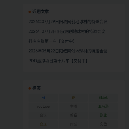
近期文章
2026年07月29日阳叔网创地球村的特邀会议
2026年07月3日阳叔网创地球村的特邀会议
抖店店群第一车【交付中】
2026年05月22日阳叔网创地球村的特邀会议
PDD虚拟项目第十八车【交付中】
标签
AI
IP
tiktok
youtube
主播
亚马逊
会议
剪辑
副业
变现
同城
实战