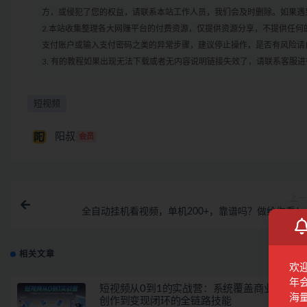
方，或侵犯了您的权益，请联系本站工作人员，我们会及时删除。如果遇到
2.本站收集整理各大网赚平台的付费资源，仅提供资源分享，不提供任
支付账户或输入支付密码之类的异常步骤，建议停止操作，是否有风险请
3. 有的教程如果出现无法下载或者无内容说明链接失效了，请联系客服
短视频
阳叔
会员
上一
全自动挂机看视频，单机200+，靠谱吗？做给你看！
相关文章
欢
年
短视频从0到1的实战营：系统覆盖商业定位,内
海
创作到变现闭环的全链路技能