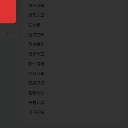
精品课程
置顶文章
0%网站
联系我
28
能力提升
营销策划
资源专区
软件挂机
阳叔分享
阳叔担保
阳叔网创
阳村专享
项目拆解