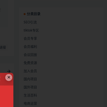
定
分类目录
SEO引流
tiktok专区
会员专享
会员福利
链接
会议回放
免费资源
加入会员
×
！
国内项目
国外项目
生活百科
电商运营