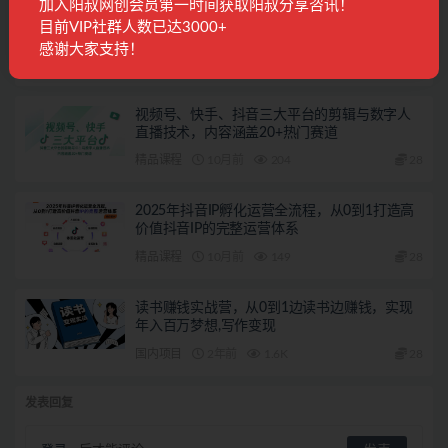
加入阳叔网创会员第一时间获取阳叔分享咨讯！
引爆个人品牌价值：从精准定位到内容变现，
目前VIP社群人数已达3000+
财富管理IP全攻略
感谢大家支持！
精品课程
9月前
113
28
视频号、快手、抖音三大平台的剪辑与数字人
直播技术，内容涵盖20+热门赛道
精品课程
10月前
204
28
2025年抖音IP孵化运营全流程，从0到1打造高
价值抖音IP的完整运营体系
精品课程
10月前
149
28
读书赚钱实战营，从0到1边读书边赚钱，实现
年入百万梦想,写作变现
国内项目
2年前
1.6K
28
发表回复