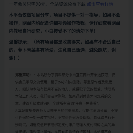
一年会员只需98元，全站资源免费下载
点击查看详情
本平台仅做项目分享，项目不提供一对一指导，如果不会
操作，网盘内均配备详细视频操作教程，请仔细查看网盘
内教程自行研究，小白接受不了的请勿下单！
温馨提示：（所有项目都是收集得来，如果有不合适自己
的，萝卜青菜各有所爱，注意自己甄选，避免踩坑，谢
谢！）
郑重声明：
1.本站所分享资料部分来自互联网公开渠道获取，仅
供会员学习交流使用，请于24小时内删除，尊重原作者及出版
方，如认为本站有使用不当的地方，或侵犯了您的权益，请联系
本站工作人员，我们会及时删除。如果遇到付费才可观看的文
章，建议升级本站VIP，全站所有资源“任意下免费看”。
2.本站收集整理各大网赚平台的付费资源，仅提供资源分享，不提
供任何的一对一教学指导，不提供任何收益保障，具体请自行分
辨测试，如遇充值环节或绑定支付账户或输入支付密码之类的异
常步骤，建议停止操作，是否有风险请自行甄别，本站概不负