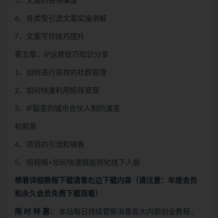
5、文案的获得渠道
6、各类型引流文案实操讲解
7、文案写作技巧提升
第五章：IP运营技巧知识分享
1、如何进行高效的社群管理
2、如何快速利用矩阵变现
3、IP裂变的城市合伙人制的演变
和前景
4、项目的引流和销售
5、短视频+如何快速赋能转化线下人脉
想看
详细教程下载
请看
右边下载内容
（请注意：年度会员
和永久会员免费下载观看）
限 时 特 惠：
本站每日持续更新海量各大内部创业教程，