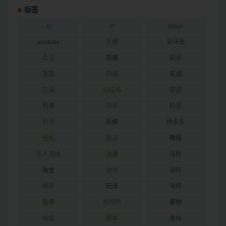
标签
AI
IP
tiktok
youtube
主播
亚马逊
会议
剪辑
副业
变现
同城
实战
实操
小红书
带货
引流
快手
抖音
担保
拆解
拼多多
挂机
搬运
教程
无人直播
流量
涨粉
淘宝
游戏
源码
爆款
玩法
电商
直播
短视频
素材
美金
脚本
虚拟