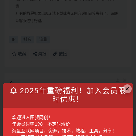
责！
3. 有的教程如果出现无法下载或者无内容说明链接失效了，请联
系客服进行处理。
IP
抖音
流量
收藏
海报
链接
上一篇
镜头表现力：带你用镜头表现力一秒入戏，打通真正内
×
2025年重磅福利！加入会员限
容创作者表现力
时优惠！
下一篇
私域增长实战训练营(第五期)，打造私域用户+营收的双
核增长引擎
欢迎进入阳叔网创！
年会员只需198，不定时涨价
相关文章
海量互联网项目，资源，技术，教程，工具，分享！