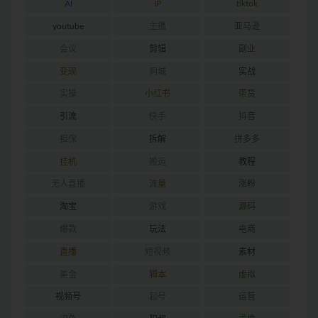
AI
IP
tiktok
youtube
主播
亚马逊
会议
剪辑
副业
变现
同城
实战
实操
小红书
带货
引流
快手
抖音
担保
拆解
拼多多
挂机
搬运
教程
无人直播
流量
涨粉
淘宝
游戏
源码
爆款
玩法
电商
直播
短视频
素材
美金
脚本
虚拟
视频号
起号
运营