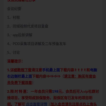
仅会员观看勿分享
会议纪要
1、村规
2、同城视频代发项目复盘
3、app拉新讲解
4、PDD采集项目讲解及二车预备发车
5、讨论
温馨提示：
1.
详细教程下载
请注意
手机最上面
下载内容⇑⇑⇑⇑和
电脑
右边侧栏最上面
下载内容⇒⇒⇒⇒（
请注意：购买年度会
员免费下载观看
）
2.限 时 特 惠：
一年会员只需
198
元，会员后可入vip社群对
接项目，享受阳叔担保服务，担保区有已发车的项目明
细。了解可
点击查看详情
（
加入会员请先注册点右上角头