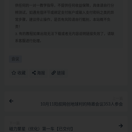
供任何的一对一教学指导，不提供任何收益保障，具体请自行分
辨测试，如遇充值环节或绑定支付账户或输入支付密码之类的异
常步骤，建议停止操作，是否有风险请自行甄别，本站概不负
责！
3. 有的教程如果出现无法下载或者无内容说明链接失效了，请联
系客服进行处理。
会议
收藏
海报
链接
上一篇
10月11阳叔网创地球村的特邀会议353人参会
下一篇
磁力聚星（优化）第一车【已交付】