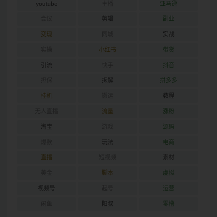
youtube
主播
亚马逊
会议
剪辑
副业
变现
同城
实战
实操
小红书
带货
引流
快手
抖音
担保
拆解
拼多多
挂机
搬运
教程
无人直播
流量
涨粉
淘宝
游戏
源码
爆款
玩法
电商
直播
短视频
素材
美金
脚本
虚拟
视频号
起号
运营
闲鱼
阳叔
零撸