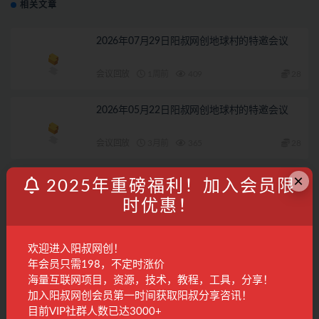
相关文章
2026年07月29日阳叔网创地球村的特邀会议
会议回放
1周前
409
28
2026年05月22日阳叔网创地球村的特邀会议
会议回放
3月前
365
28
×
2026年05月11日阳叔网创地球村的特邀会议
2025年重磅福利！加入会员限
时优惠！
会议回放
3月前
232
28
2026年07月3日阳叔网创地球村的特邀会议
欢迎进入阳叔网创！
年会员只需198，不定时涨价
海量互联网项目，资源，技术，教程，工具，分享！
会议回放
1月前
290
28
加入阳叔网创会员第一时间获取阳叔分享咨讯！
目前VIP社群人数已达3000+
联系客服