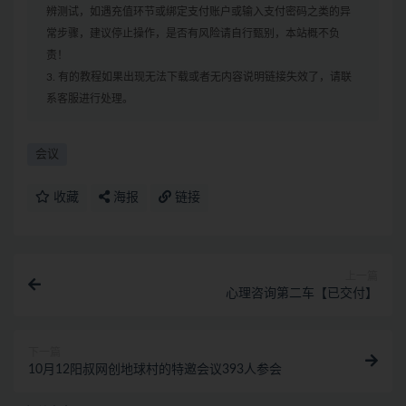
辨测试，如遇充值环节或绑定支付账户或输入支付密码之类的异
常步骤，建议停止操作，是否有风险请自行甄别，本站概不负
责！
3. 有的教程如果出现无法下载或者无内容说明链接失效了，请联
系客服进行处理。
会议
收藏
海报
链接
上一篇
心理咨询第二车【已交付】
下一篇
10月12阳叔网创地球村的特邀会议393人参会