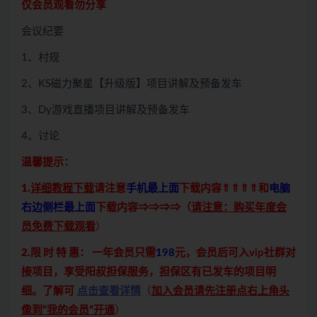
仅会员观看勿分享
会议纪要
1、村规
2、KS磁力聚星【升级版】项目讲解及预备发车
3、Dy游戏直播项目讲解及预备发车
4、讨论
温馨提示：
1.
详细教程下载
请注意
手机最上面
下载内容⇑⇑⇑⇑和
电脑
右边侧栏最上面
下载内容⇒⇒⇒⇒（
请注意：购买年度会
员免费下载观看
）
2.限 时 特 惠：
一年会员只需
198
元，会员后可入vip社群对
接项目，享受阳叔担保服务，担保区有已发车的项目明
细。了解可
点击查看详情
（
加入会员请先注册点右上角头
像到“我的会员”开通
）