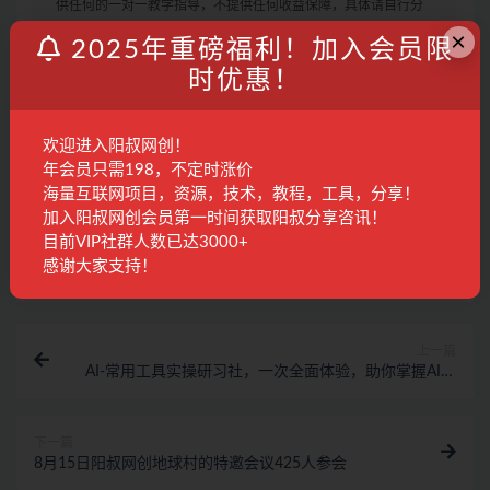
供任何的一对一教学指导，不提供任何收益保障，具体请自行分
辨测试，如遇充值环节或绑定支付账户或输入支付密码之类的异
×
2025年重磅福利！加入会员限
常步骤，建议停止操作，是否有风险请自行甄别，本站概不负
时优惠！
责！
3. 有的教程如果出现无法下载或者无内容说明链接失效了，请联
系客服进行处理。
欢迎进入阳叔网创！
年会员只需198，不定时涨价
海量互联网项目，资源，技术，教程，工具，分享！
小红书
加入阳叔网创会员第一时间获取阳叔分享咨讯！
目前VIP社群人数已达3000+
收藏
海报
链接
感谢大家支持！
上一篇
AI-常用工具实操研习社，一次全面体验，助你掌握AI技
术
下一篇
8月15日阳叔网创地球村的特邀会议425人参会