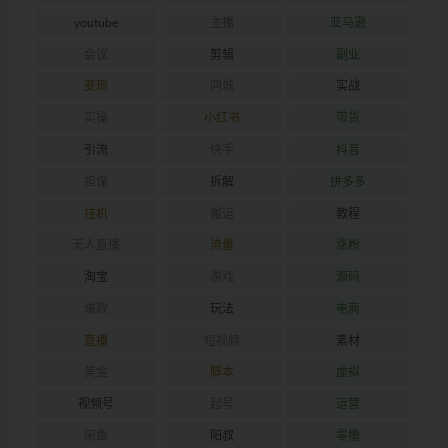
youtube
主播
亚马逊
会议
剪辑
副业
变现
同城
实战
实操
小红书
带货
引流
快手
抖音
担保
拆解
拼多多
挂机
搬运
教程
无人直播
流量
涨粉
淘宝
游戏
源码
爆款
玩法
电商
直播
短视频
素材
美金
脚本
虚拟
视频号
起号
运营
闲鱼
阳叔
零撸