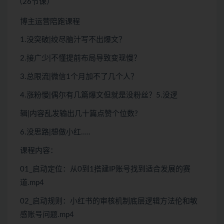
（26节课）
博主运营陪跑课程
1.没突破|绞尽脑汁写不出爆文？
2.接广少|不懂提前布局导致变现慢？
3.总限流|微信1个月加不了几个人？
4.涨粉慢|偶尔有几篇爆文但就是没粉丝？5.没逻
辑|内容乱发输出几十篇点赞个位数?
6.没思路|想做小红.….
课程内容：
01_启动定位：从0到1搭建IP账号找到适合发展的赛
道.mp4
02_启动规则：小红书的审核机制底层逻辑方法伦和敏
感账号问题.mp4