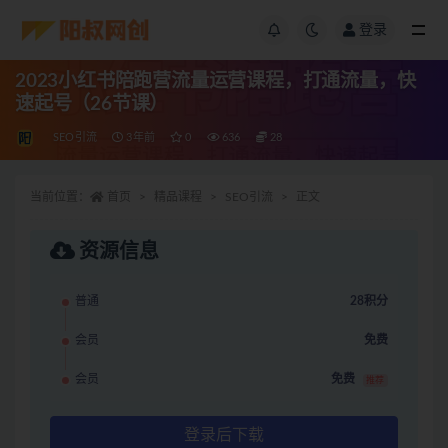
登录
2023小红书陪跑营流量运营课程，打通流量，快
速起号（26节课）
SEO引流
3年前
0
636
28
当前位置：
首页
精品课程
SEO引流
正文
资源信息
普通
28积分
会员
免费
会员
免费
推荐
登录后下载