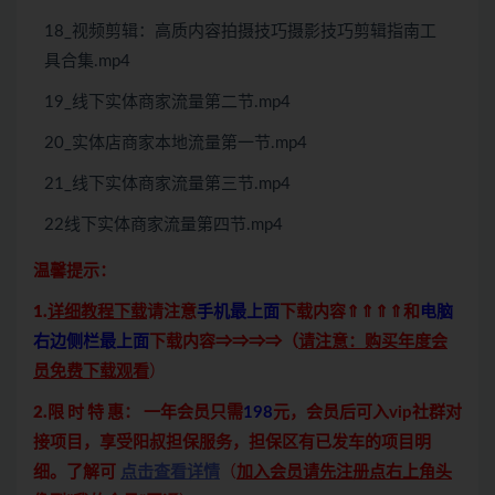
18_视频剪辑：高质内容拍摄技巧摄影技巧剪辑指南工
具合集.mp4
19_线下实体商家流量第二节.mp4
20_实体店商家本地流量第一节.mp4
21_线下实体商家流量第三节.mp4
22线下实体商家流量第四节.mp4
温馨提示：
1.
详细教程下载
请注意
手机最上面
下载内容⇑⇑⇑⇑和
电脑
右边侧栏最上面
下载内容⇒⇒⇒⇒（
请注意：购买年度会
员免费下载观看
）
2.限 时 特 惠：
一年会员只需
198
元，会员后可入vip社群对
接项目，享受阳叔担保服务，担保区有已发车的项目明
细。了解可
点击查看详情
（
加入会员请先注册点右上角头