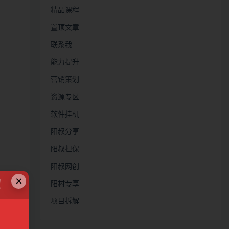
精品课程
置顶文章
联系我
能力提升
营销策划
资源专区
软件挂机
阳叔分享
阳叔担保
阳叔网创
×
！
阳村专享
项目拆解