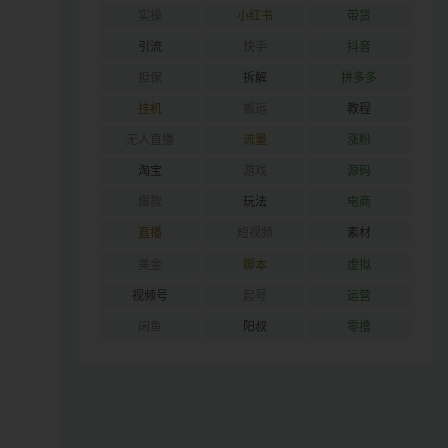
实操
小红书
带货
引流
快手
抖音
担保
拆解
拼多多
挂机
搬运
教程
无人直播
流量
涨粉
淘宝
游戏
源码
爆款
玩法
电商
直播
短视频
素材
美金
脚本
虚拟
视频号
起号
运营
闲鱼
阳叔
零撸