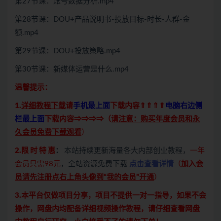
第27节课：账号数据分析.mp4
第28节课：DOU+产品说明书-投放目标-时长-人群-金
额.mp4
第29节课：DOU+投放策略.mp4
第30节课：新媒体运营是什么.mp4
温馨提示：
1.
详细教程下载
请
手机最上面
下载内容⇑⇑⇑⇑
电脑右边侧
栏最上面
下载内容⇒⇒⇒⇒（
请注意：购买年度会员和永
久会员免费下载观看
）
2.限 时 特 惠
：
本站持续更新海量各大内部创业教程，
一年
会员只需98元
，全站资源免费下载
点击查看详情
（
加入会
员请先注册点右上角头像到“我的会员”开通
）
3.本平台仅做项目分享，项目不提供一对一指导，如果不会
操作，网盘内均配备详细视频操作教程，请仔细查看网盘