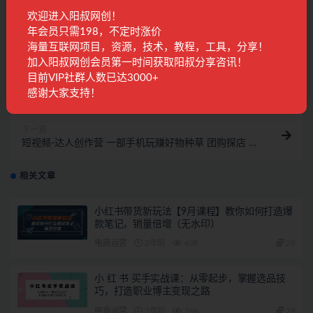
收藏
海报
链接
欢迎进入阳叔网创！
年会员只需198，不定时涨价
海量互联网项目，资源，技术，教程，工具，分享！
加入阳叔网创会员第一时间获取阳叔分享咨讯！
上一篇
目前VIP社群人数已达3000+
Pr视频后期与调色，视频颜值=后期+调色，这里没有套
感谢大家支持！
路，只有干货！
下一篇
短视频-达人创作营 一部手机玩赚好物种草 团购探店 你
就是下一个达人超新星
相关文章
小红书带货新玩法【9月课程】教你如何打造爆
款笔记，销量倍增（无水印）
电商运营
2年前
609
28
小 红 书 买手实战课：从零起步，掌握选品技
巧，打造职业博主变现之路
电商运营
2年前
266
28