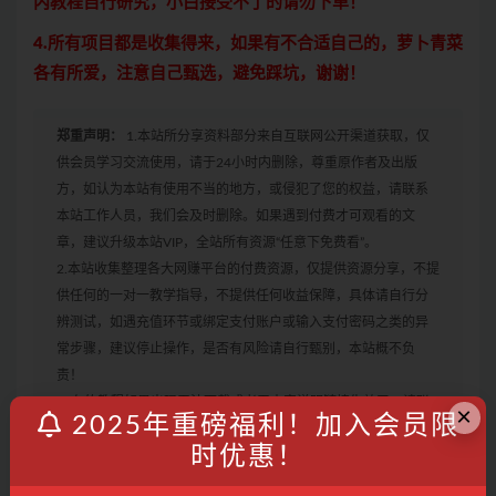
内教程自行研究，小白接受不了的请勿下单！
4.所有项目都是收集得来，如果有不合适自己的，萝卜青菜
各有所爱，注意自己甄选，避免踩坑，谢谢！
郑重声明：
1.本站所分享资料部分来自互联网公开渠道获取，仅
供会员学习交流使用，请于24小时内删除，尊重原作者及出版
方，如认为本站有使用不当的地方，或侵犯了您的权益，请联系
本站工作人员，我们会及时删除。如果遇到付费才可观看的文
章，建议升级本站VIP，全站所有资源“任意下免费看”。
2.本站收集整理各大网赚平台的付费资源，仅提供资源分享，不提
供任何的一对一教学指导，不提供任何收益保障，具体请自行分
辨测试，如遇充值环节或绑定支付账户或输入支付密码之类的异
常步骤，建议停止操作，是否有风险请自行甄别，本站概不负
责！
3. 有的教程如果出现无法下载或者无内容说明链接失效了，请联
×
2025年重磅福利！加入会员限
系客服进行处理。
时优惠！