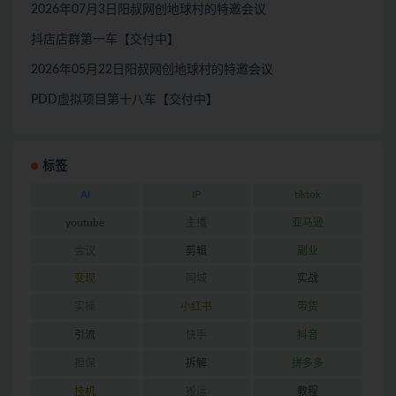
2026年07月3日阳叔网创地球村的特邀会议
抖店店群第一车【交付中】
2026年05月22日阳叔网创地球村的特邀会议
PDD虚拟项目第十八车【交付中】
标签
AI
IP
tiktok
youtube
主播
亚马逊
会议
剪辑
副业
变现
同城
实战
实操
小红书
带货
引流
快手
抖音
担保
拆解
拼多多
挂机
搬运
教程