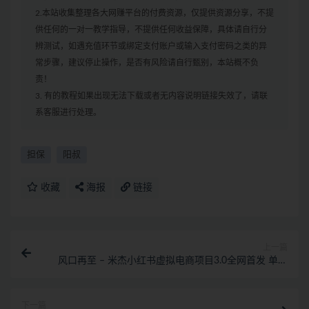
2.本站收集整理各大网赚平台的付费资源，仅提供资源分享，不提
供任何的一对一教学指导，不提供任何收益保障，具体请自行分
辨测试，如遇充值环节或绑定支付账户或输入支付密码之类的异
常步骤，建议停止操作，是否有风险请自行甄别，本站概不负
责！
3. 有的教程如果出现无法下载或者无内容说明链接失效了，请联
系客服进行处理。
担保
阳叔
收藏
海报
链接
上一篇
风口再至 – 米杰小红书虚拟电商项目3.0全网首发 单号
月收益过万 可批量！
下一篇