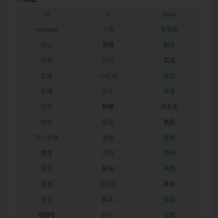
AI
IP
tiktok
youtube
主播
亚马逊
会议
剪辑
副业
变现
同城
实战
实操
小红书
带货
引流
快手
抖音
担保
拆解
拼多多
挂机
搬运
教程
无人直播
流量
涨粉
淘宝
游戏
源码
爆款
玩法
电商
直播
短视频
素材
美金
脚本
虚拟
视频号
起号
运营