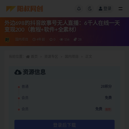
登录
外边698的抖音故事号无人直播：6千人在线一天
变现200（教程+软件+全素材）
国内项目
4年前
0
156
28
当前位置：
首页
资源专区
国内项目
正文
资源信息
普通
28积分
会员
免费
会员
免费
推荐
登录后下载