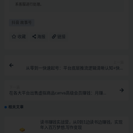
系客服进行处理。
抖音 故事号
收藏
海报
链接
上一篇
从零到一快速起号：平台底层推流逻辑清晰认知+快速
打开直播推荐
下一篇
在各大平台出售虚拟商品canva高级会员赚钱：月赚
1500美元！
相关文章
读书赚钱实战营，从0到1边读书边赚钱，实现
年入百万梦想,写作变现