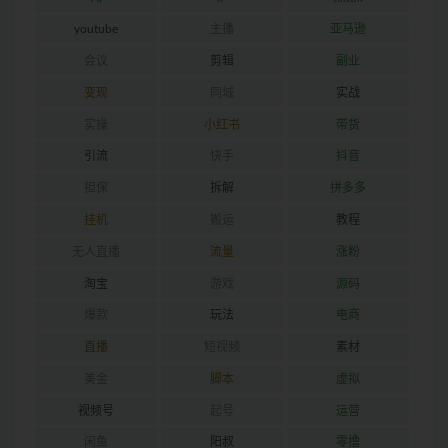
youtube
主播
亚马逊
会议
剪辑
副业
变现
同城
实战
实操
小红书
带货
引流
快手
抖音
担保
拆解
拼多多
挂机
搬运
教程
无人直播
流量
涨粉
淘宝
游戏
源码
爆款
玩法
电商
直播
短视频
素材
美金
脚本
虚拟
视频号
起号
运营
闲鱼
阳叔
零撸