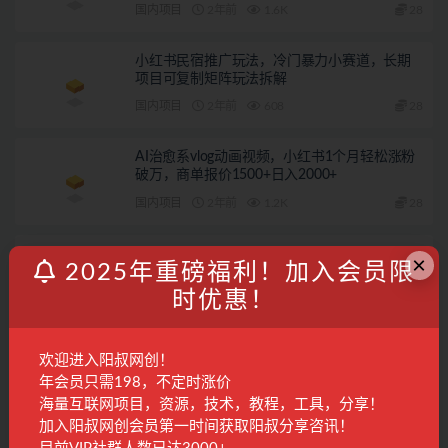
国内项目
2年前
1.6K
28
小红书民宿推广玩法，冷门暴力小赛道，长期
项目可复制矩阵玩法拆解
国内项目
2年前
608
28
AI治愈系vlog动画视频，小红书1个月轻松涨粉
破万，商单报价1500+日入2000+
国内项目
2年前
1.2K
28
全面解锁爆款课程打造技巧，从内容设计到流
×
2025年重磅福利！加入会员限
量获取，助你实现课程变现
时优惠！
国内项目
2年前
290
28
发表回复
欢迎进入阳叔网创！
年会员只需198，不定时涨价
登录...
后才能评论
海量互联网项目，资源，技术，教程，工具，分享！
加入阳叔网创会员第一时间获取阳叔分享咨讯！