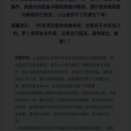
操作，网盘内均配备详细视频操作教程，请仔细查看网盘
内教程自行研究，小白接受不了的请勿下单！
温馨提示：（所有项目都是收集得来，如果有不合适自己
的，萝卜青菜各有所爱，注意自己甄选，避免踩坑，谢
谢！）
郑重声明：
1.本站所分享资料部分来自互联网公开渠道获取，仅
供会员学习交流使用，请于24小时内删除，尊重原作者及出版
方，如认为本站有使用不当的地方，或侵犯了您的权益，请联系
本站工作人员，我们会及时删除。如果遇到付费才可观看的文
章，建议升级本站VIP，全站所有资源“任意下免费看”。
2.本站收集整理各大网赚平台的付费资源，仅提供资源分享，不提
供任何的一对一教学指导，不提供任何收益保障，具体请自行分
辨测试，如遇充值环节或绑定支付账户或输入支付密码之类的异
常步骤，建议停止操作，是否有风险请自行甄别，本站概不负
责！
3. 有的教程如果出现无法下载或者无内容说明链接失效了，请联