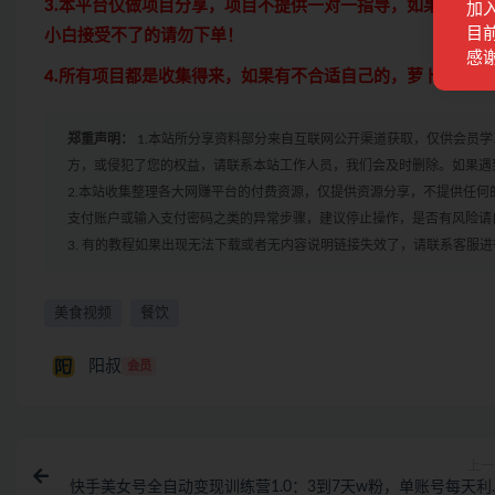
3.本平台仅做项目分享，项目不提供一对一指导，如果不会
加
目前
小白接受不了的请勿下单！
感
4.所有项目都是收集得来，如果有不合适自己的，萝卜青菜
郑重声明：
1.本站所分享资料部分来自互联网公开渠道获取，仅供会员
方，或侵犯了您的权益，请联系本站工作人员，我们会及时删除。如果遇到
2.本站收集整理各大网赚平台的付费资源，仅提供资源分享，不提供任
支付账户或输入支付密码之类的异常步骤，建议停止操作，是否有风险请
3. 有的教程如果出现无法下载或者无内容说明链接失效了，请联系客服
美食视频
餐饮
阳叔
会员
上一
快手美女号全自动变现训练营1.0：3到7天w粉，单账号每天利