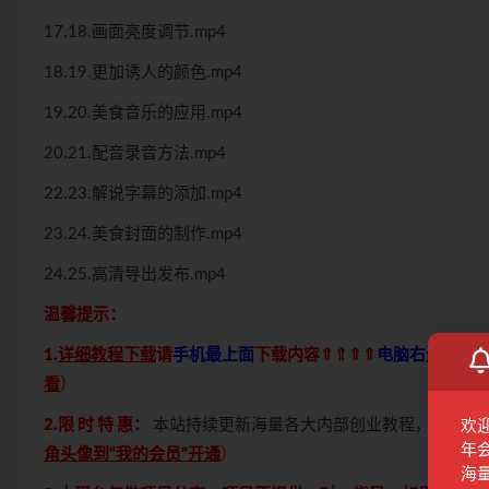
17.18.画面亮度调节.mp4
18.19.更加诱人的颜色.mp4
19.20.美食音乐的应用.mp4
20.21.配音录音方法.mp4
22.23.解说字幕的添加.mp4
23.24.美食封面的制作.mp4
24.25.高清导出发布.mp4
温馨提示：
1.
详细教程下载
请
手机最上面
下载内容⇑⇑⇑⇑
电脑右边侧栏
看
）
2.限 时 特 惠
：
本站持续更新海量各大内部创业教程，
一年会
欢
年
角头像到“我的会员”开通
）
海