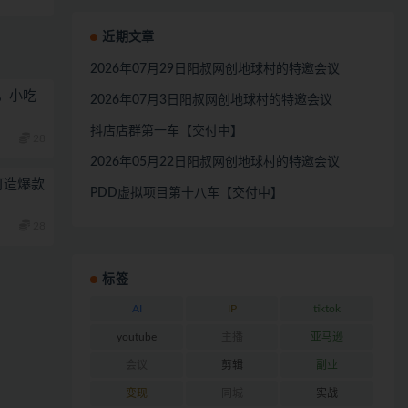
近期文章
2026年07月29日阳叔网创地球村的特邀会议
，小吃
2026年07月3日阳叔网创地球村的特邀会议
抖店店群第一车【交付中】
28
2026年05月22日阳叔网创地球村的特邀会议
打造爆款
PDD虚拟项目第十八车【交付中】
28
标签
AI
IP
tiktok
youtube
主播
亚马逊
会议
剪辑
副业
变现
同城
实战