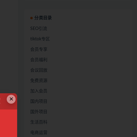
分类目录
SEO引流
tiktok专区
会员专享
会员福利
会议回放
免费资源
加入会员
×
载观
！
国内项目
国外项目
点右上
生活百科
电商运营