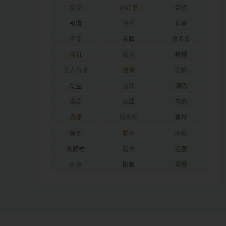
实操
小红书
带货
引流
快手
抖音
担保
拆解
拼多多
挂机
搬运
教程
无人直播
流量
涨粉
淘宝
游戏
源码
爆款
玩法
电商
直播
短视频
素材
美金
脚本
虚拟
视频号
起号
运营
闲鱼
阳叔
零撸