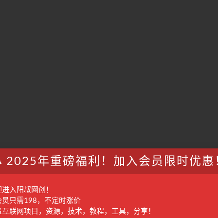
最上面
下载内容⇒⇒⇒⇒（
请注意：购买年度会员和永久会员免费下
2025年重磅福利！加入会员限时优惠
员只需98元
，全站资源免费下载
点击查看详情
（
加入会员请先注册
迎进入阳叔网创！
会员只需198，不定时涨价
量互联网项目，资源，技术，教程，工具，分享！