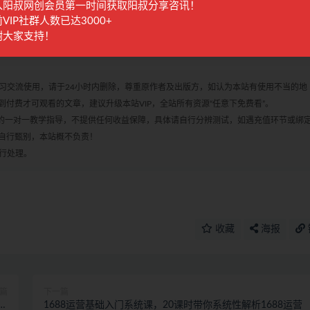
操作，网盘内均配备详细视频操作教程，请仔细查看网盘内教程自行研
入阳叔网创会员第一时间获取阳叔分享咨讯！
VIP社群人数已达3000+
谢大家支持！
各有所爱，注意自己甄选，避免踩坑，谢谢！
学习交流使用，请于24小时内删除，尊重原作者及出版方，如认为本站有使用不当的地
付费才可观看的文章，建议升级本站VIP，全站所有资源“任意下免费看”。
何的一对一教学指导，不提供任何收益保障，具体请自行分辨测试，如遇充值环节或绑
自行甄别，本站概不负责！
进行处理。
收藏
海报
篇
下一篇
润
1688运营基础入门系统课，20课时带你系统性解析1688运营