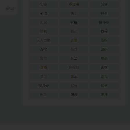
实操
小红书
带货
28
引流
快手
抖音
担保
拆解
拼多多
挂机
搬运
教程
无人直播
流量
涨粉
淘宝
游戏
源码
爆款
玩法
电商
直播
短视频
素材
美金
脚本
虚拟
视频号
起号
运营
闲鱼
阳叔
零撸