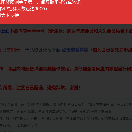
入阳叔网创会员第一时间获取阳叔分享咨讯！
VIP社群人数已达3000+
谢大家支持！
最上面
下载内容⇒⇒⇒⇒（
请注意：购买年度会员和永久会员免费下
员只需98元
，全站资源免费下载
点击查看详情
（
加入会员请先注册
操作，网盘内均配备详细视频操作教程，请仔细查看网盘内教程自行研
各有所爱，注意自己甄选，避免踩坑，谢谢！
学习交流使用，请于24小时内删除，尊重原作者及出版方，如认为本站有使用不当的地
付费才可观看的文章，建议升级本站VIP，全站所有资源“任意下免费看”。
何的一对一教学指导，不提供任何收益保障，具体请自行分辨测试，如遇充值环节或绑
自行甄别，本站概不负责！