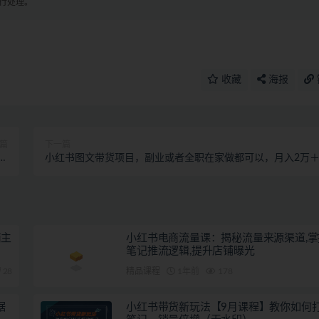
进行处理。
收藏
海报
篇
下一篇
巧
小红书图文带货项目，副业或者全职在家做都可以，月入2万
决
超级红利
商主
小红书电商流量课：揭秘流量来源渠道,
笔记推流逻辑,提升店铺曝光
28
精品课程
1年前
178
据
小红书带货新玩法【9月课程】教你如何