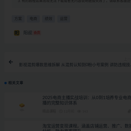
3. 有的教程如果出现无法下载或者无内容说明链接失效了，请联系客服
方案
电商
绩效
运营
阳叔
会员
上一
影视混剪爆款思维拆解 从混剪认知到0粉小号案例 讲防违规技
各类问题解
相关文章
2025电商主播实战培训：从0到1培养专业电
播的完整知识体系
精品课程
12月前
143
淘宝运营变现课程，涵盖店铺运营、推广、数