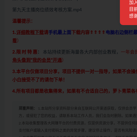
加
目前
第九天主播岗位绩效考核方案.mp4
感
温馨提示：
1.
详细教程下载
请
手机最上面
下载内容⇑⇑⇑⇑
电脑右边侧栏
看
）
2.限 时 特 惠
：
本站持续更新海量各大内部创业教程，
一年会
角头像到“我的会员”开通
）
3.本平台仅做项目分享，项目不提供一对一指导，如果不会
小白接受不了的请勿下单！
4.所有项目都是收集得来，如果有不合适自己的，萝卜青菜
郑重声明：
1.本站所分享资料部分来自互联网公开渠道获取，仅供会员
方，或侵犯了您的权益，请联系本站工作人员，我们会及时删除。如果遇到
2.本站收集整理各大网赚平台的付费资源，仅提供资源分享，不提供任
支付账户或输入支付密码之类的异常步骤，建议停止操作，是否有风险请