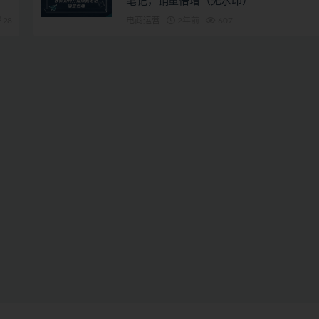
笔记，销量倍增（无水印）
28
电商运营
2年前
607