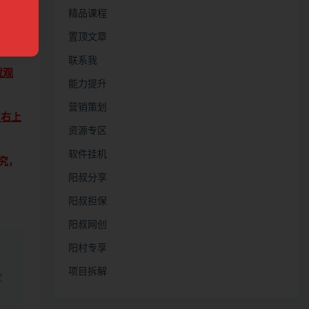
精品课程
置顶文章
联系我
载观
能力提升
营销策划
点右上
资源专区
软件挂机
究，
阳叔分享
阳叔担保
阳叔网创
阳村专享
项目拆解
定