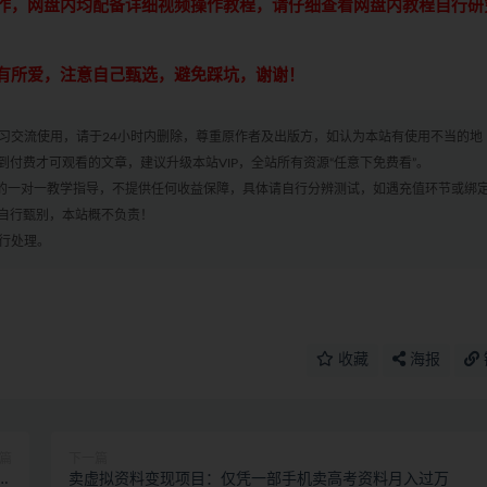
操作，网盘内均配备详细视频操作教程，请仔细查看网盘内教程自行研
各有所爱，注意自己甄选，避免踩坑，谢谢！
学习交流使用，请于24小时内删除，尊重原作者及出版方，如认为本站有使用不当的地
付费才可观看的文章，建议升级本站VIP，全站所有资源“任意下免费看”。
何的一对一教学指导，不提供任何收益保障，具体请自行分辨测试，如遇充值环节或绑
自行甄别，本站概不负责！
进行处理。
收藏
海报
篇
下一篇
润
卖虚拟资料变现项目：仅凭一部手机卖高考资料月入过万