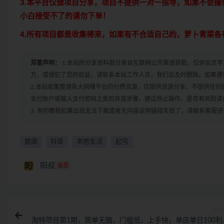
3.本平台仅做项目分享，项目不提供一对一指导，如果不会
小白接受不了的请勿下单！
4.所有项目都是收集得来，如果有不合适自己的，萝卜青菜
郑重声明：
1.本站所分享资料部分来自互联网公开渠道获取，仅供会员
方，或侵犯了您的权益，请联系本站工作人员，我们会及时删除。如果遇到
2.本站收集整理各大网赚平台的付费资源，仅提供资源分享，不提供任
支付账户或输入支付密码之类的异常步骤，建议停止操作，是否有风险请
3. 有的教程如果出现无法下载或者无内容说明链接失效了，请联系客服
健康
抖音
本地生活
起号
阳叔
会员
上一
淘特项目第1期，简单无脑，门槛低，上手快，单店单日100利