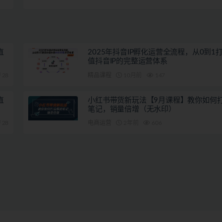
作
直
2025年抖音IP孵化运营全流程，从0到1
值抖音IP的完整运营体系
28
精品课程
10月前
147
直
小红书带货新玩法【9月课程】教你如何
笔记，销量倍增（无水印）
28
电商运营
2年前
606