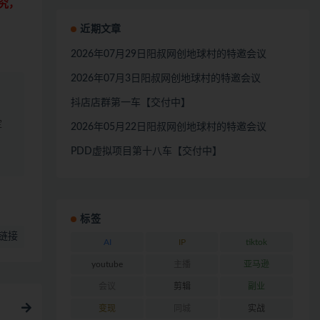
究，
近期文章
2026年07月29日阳叔网创地球村的特邀会议
2026年07月3日阳叔网创地球村的特邀会议
抖店店群第一车【交付中】
定
2026年05月22日阳叔网创地球村的特邀会议
PDD虚拟项目第十八车【交付中】
标签
链接
AI
IP
tiktok
youtube
主播
亚马逊
会议
剪辑
副业
变现
同城
实战