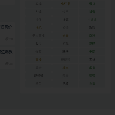
实操
小红书
带货
引流
快手
抖音
担保
拆解
拼多多
打造高价
挂机
搬运
教程
无人直播
流量
涨粉
28
淘宝
游戏
源码
打造爆款
爆款
玩法
电商
直播
短视频
素材
28
美金
脚本
虚拟
视频号
起号
运营
闲鱼
阳叔
零撸