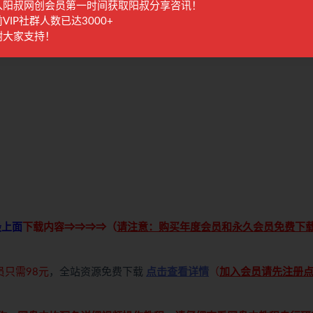
入阳叔网创会员第一时间获取阳叔分享咨讯！
VIP社群人数已达3000+
谢大家支持！
最上面
下载内容⇒⇒⇒⇒（
请注意：购买年度会员和永久会员免费下
员只需98元
，全站资源免费下载
点击查看详情
（
加入会员请先注册