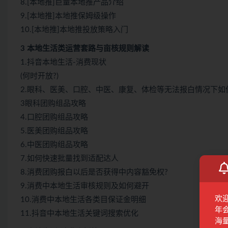
8.[本地推]巨量本地推产品介绍
9.[本地推]本地推保姆级操作
10.[本地推]本地推投放策略入门
3 本地生活类运营套路与亩核规则解读
1.抖音本地生活-消费现状
(何时开放?)
2.眼科、医美、口腔、中医、康复、体检等无法报白情况下如
3眼科团购组品攻略
4.口腔团购组品攻略
5.医美团购组品攻略
6.中医团购组品攻略
7.如何快速批量找到适配达人
8.消费团购报白以后是否获得中内容豁免权?
9.消费中本地生活审核规则及如何避开
欢
10.消费中本地生活各类目保证金明细
年
11.抖音中本地生活关键词搜索优化
海