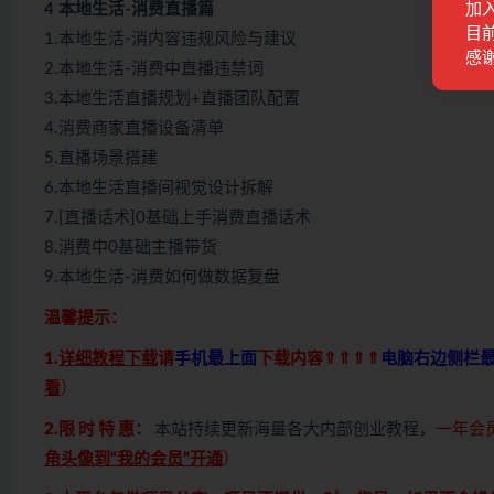
4 本地生活-消费直播篇
加
目前
1.本地生活-消内容违规风险与建议
感
2.本地生活-消费中直播违禁词
3.本地生活直播规划+直播团队配置
4.消费商家直播设备清单
5.直播场景搭建
6.本地生活直播间视觉设计拆解
7.[直播话术]0基础上手消费直播话术
8.消费中0基础主播带货
9.本地生活-消费如何做数据复盘
温馨提示：
1.
详细教程下载
请
手机最上面
下载内容⇑⇑⇑⇑
电脑右边侧栏
看
）
2.限 时 特 惠
：
本站持续更新海量各大内部创业教程，
一年会
角头像到“我的会员”开通
）