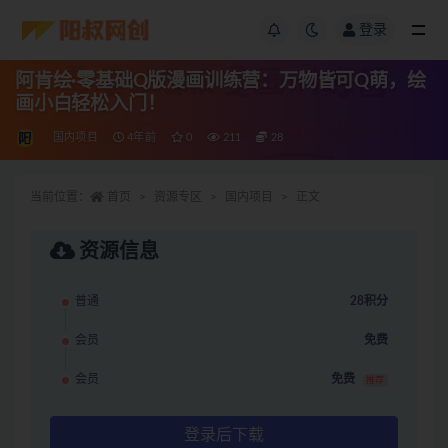
登录
阿肯绘·零基础Q版漫画训练营：万物皆可Q萌，绘
画小白轻松入门！
国内项目
4年前
0
211
28
当前位置：
首页
资源专区
国内项目
正文
资源信息
普通
28积分
会员
免费
会员
免费
推荐
登录后下载