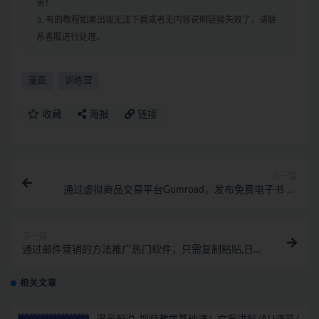
责！
3. 有的教程如果出现无法下载或者无内容说明链接失效了，请联
系客服进行处理。
漫画
训练营
收藏
海报
链接
上一篇
通过虚拟商品交易平台Gumroad，发布免费电子书 并
推广自己的联盟营销链日赚100美金！
下一篇
通过邮件营销的方法推广热门软件，只需复制粘贴,日赚
74美元
相关文章