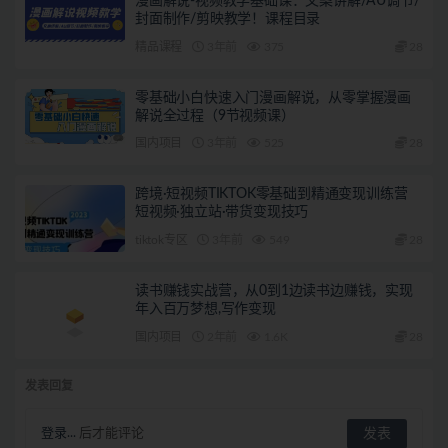
漫画解说-视频教学基础课：文案讲解/AU调节/
封面制作/剪映教学！课程目录
精品课程
3年前
375
28
零基础小白快速入门漫画解说，从零掌握漫画
解说全过程（9节视频课）
国内项目
3年前
525
28
跨境·短视频TIKTOK零基础到精通变现训练营
短视频·独立站·带货变现技巧
tiktok专区
3年前
549
28
读书赚钱实战营，从0到1边读书边赚钱，实现
年入百万梦想,写作变现
国内项目
2年前
1.6K
28
发表回复
登录...
后才能评论