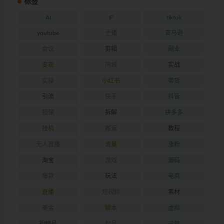
标签
AI
IP
tiktok
youtube
主播
亚马逊
会议
剪辑
副业
变现
同城
实战
实操
小红书
带货
引流
快手
抖音
担保
拆解
拼多多
挂机
搬运
教程
无人直播
流量
涨粉
淘宝
游戏
源码
爆款
玩法
电商
直播
短视频
素材
美金
脚本
虚拟
视频号
起号
运营