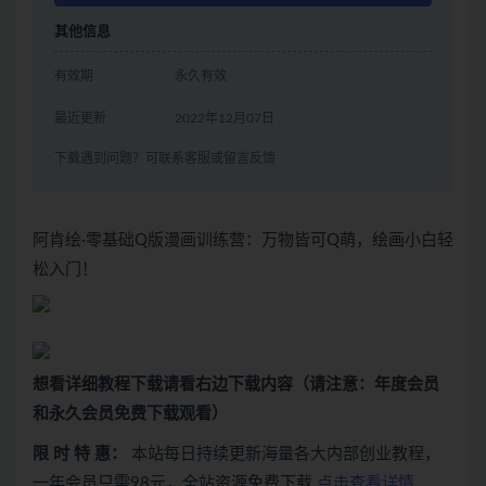
其他信息
有效期
永久有效
最近更新
2022年12月07日
下载遇到问题？可联系客服或留言反馈
阿肯绘·零基础Q版漫画训练营：万物皆可Q萌，绘画小白轻
松入门！
想看
详细教程下载
请看
右边下载内容
（请注意：年度会员
和永久会员免费下载观看）
限 时 特 惠：
本站每日持续更新海量各大内部创业教程，
一年会员只需98元，全站资源免费下载
点击查看详情