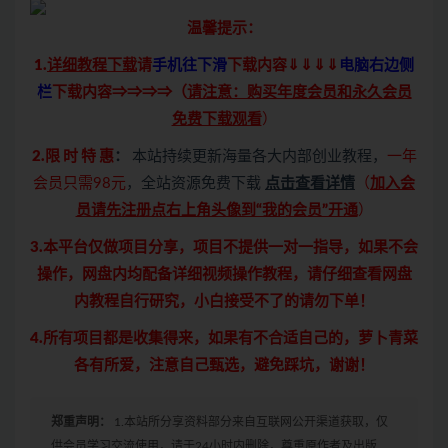
温馨提示：
1.
详细教程下载
请
手机往下滑
下载内容⇓⇓⇓⇓
电脑右边侧
栏
下载内容⇒⇒⇒⇒（
请注意：购买年度会员和永久会员
免费下载观看
）
2.限 时 特 惠
：
本站持续更新海量各大内部创业教程，
一年
会员只需98元
，全站资源免费下载
点击查看详情
（
加入会
员请先注册点右上角头像到“我的会员”开通
）
3.本平台仅做项目分享，项目不提供一对一指导，如果不会
操作，网盘内均配备详细视频操作教程，请仔细查看网盘
内教程自行研究，小白接受不了的请勿下单！
4.所有项目都是收集得来，如果有不合适自己的，萝卜青菜
各有所爱，注意自己甄选，避免踩坑，谢谢！
郑重声明：
1.本站所分享资料部分来自互联网公开渠道获取，仅
供会员学习交流使用，请于24小时内删除，尊重原作者及出版