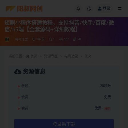
登录
短剧小程序搭建教程，支持抖音/快手/百度/微
信/h5端【全套源码+详细教程】
电商运营
3年前
1
667
28
当前位置：
首页
资源专区
电商运营
正文
资源信息
普通
28积分
会员
免费
会员
免费
推荐
登录后下载