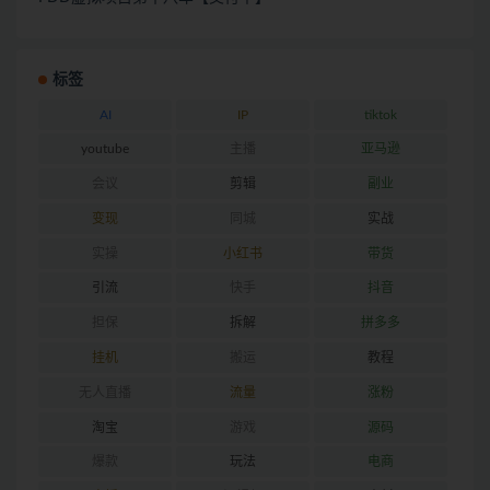
标签
AI
IP
tiktok
youtube
主播
亚马逊
会议
剪辑
副业
变现
同城
实战
实操
小红书
带货
引流
快手
抖音
担保
拆解
拼多多
挂机
搬运
教程
无人直播
流量
涨粉
淘宝
游戏
源码
爆款
玩法
电商