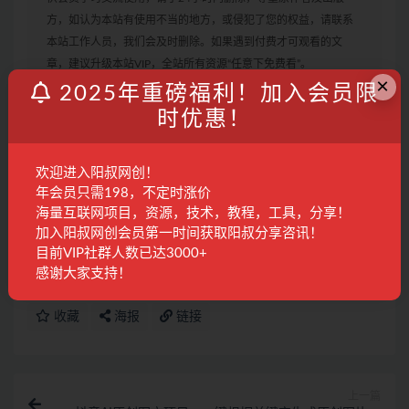
方，如认为本站有使用不当的地方，或侵犯了您的权益，请联系
本站工作人员，我们会及时删除。如果遇到付费才可观看的文
章，建议升级本站VIP，全站所有资源“任意下免费看”。
×
2.本站收集整理各大网赚平台的付费资源，仅提供资源分享，不提
2025年重磅福利！加入会员限
供任何的一对一教学指导，不提供任何收益保障，具体请自行分
时优惠！
辨测试，如遇充值环节或绑定支付账户或输入支付密码之类的异
常步骤，建议停止操作，是否有风险请自行甄别，本站概不负
欢迎进入阳叔网创！
责！
年会员只需198，不定时涨价
3. 有的教程如果出现无法下载或者无内容说明链接失效了，请联
海量互联网项目，资源，技术，教程，工具，分享！
系客服进行处理。
加入阳叔网创会员第一时间获取阳叔分享咨讯！
目前VIP社群人数已达3000+
感谢大家支持！
搭建
短剧
收藏
海报
链接
上一篇