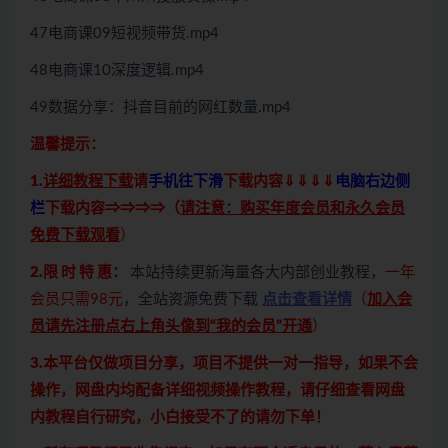
47电商课09短视频带货.mp4
48电商课10深度逻辑.mp4
49数据分享：抖音目前的网红数量.mp4
温馨提示：
1.
详细教程下载
请
手机往下滑
下载内容⇓⇓⇓⇓
电脑右边侧
栏
下载内容⇒⇒⇒⇒（
请注意：购买年度会员和永久会员
免费下载观看
）
2.限 时 特 惠
：
本站持续更新海量各大内部创业教程，
一年
会员只需98元
，全站资源免费下载
点击查看详情
（
加入会
员请先注册点右上角头像到“我的会员”开通
）
3.本平台仅做项目分享，项目不提供一对一指导，如果不会
操作，网盘内均配备详细视频操作教程，请仔细查看网盘
内教程自行研究，小白接受不了的请勿下单！