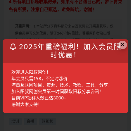
4.所有项目都是收集得来，如果有不合适自己的，萝卜青菜
各有所爱，注意自己甄选，避免踩坑，谢谢！
郑重声明：
1.本站所分享资料部分来自互联网公开渠道获取，仅
供会员学习交流使用，请于24小时内删除，尊重原作者及出版
方，如认为本站有使用不当的地方，或侵犯了您的权益，请联系
×
2025年重磅福利！加入会员限
本站工作人员，我们会及时删除。如果遇到付费才可观看的文
时优惠！
章，建议升级本站VIP，全站所有资源“任意下免费看”。
2.本站收集整理各大网赚平台的付费资源，仅提供资源分享，不提
供任何的一对一教学指导，不提供任何收益保障，具体请自行分
欢迎进入阳叔网创！
辨测试，如遇充值环节或绑定支付账户或输入支付密码之类的异
年会员只需198，不定时涨价
常步骤，建议停止操作，是否有风险请自行甄别，本站概不负
海量互联网项目，资源，技术，教程，工具，分享！
责！
加入阳叔网创会员第一时间获取阳叔分享咨讯！
3. 有的教程如果出现无法下载或者无内容说明链接失效了，请联
目前VIP社群人数已达3000+
系客服进行处理。
感谢大家支持！
培训
直播
短视频