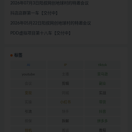
2026年07月3日阳叔网创地球村的特邀会议
抖店店群第一车【交付中】
2026年05月22日阳叔网创地球村的特邀会议
PDD虚拟项目第十八车【交付中】
标签
AI
IP
tiktok
youtube
主播
亚马逊
会议
剪辑
副业
变现
同城
实战
实操
小红书
带货
引流
快手
抖音
担保
拆解
拼多多
挂机
搬运
教程