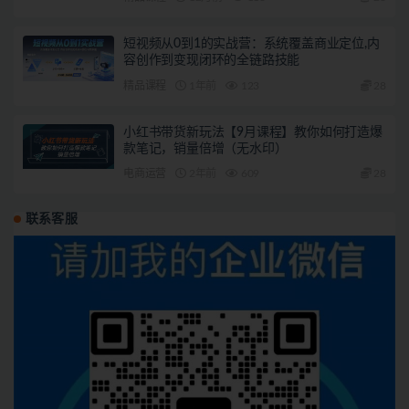
短视频从0到1的实战营：系统覆盖商业定位,内
容创作到变现闭环的全链路技能
精品课程
1年前
123
28
小红书带货新玩法【9月课程】教你如何打造爆
款笔记，销量倍增（无水印）
电商运营
2年前
609
28
联系客服