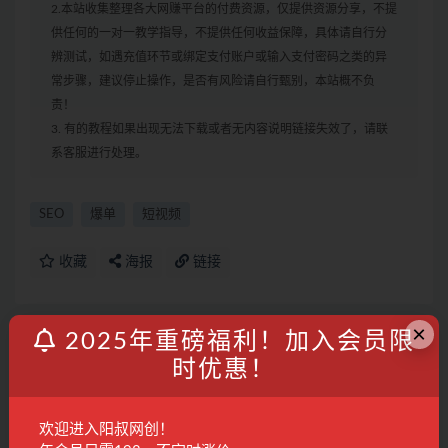
2.本站收集整理各大网赚平台的付费资源，仅提供资源分享，不提
供任何的一对一教学指导，不提供任何收益保障，具体请自行分
辨测试，如遇充值环节或绑定支付账户或输入支付密码之类的异
常步骤，建议停止操作，是否有风险请自行甄别，本站概不负
责！
3. 有的教程如果出现无法下载或者无内容说明链接失效了，请联
系客服进行处理。
SEO
爆单
短视频
收藏
海报
链接
×
2025年重磅福利！加入会员限
上一篇
时优惠！
同时运作多个Youtube频道，不露脸，不录音，轻松制
作热门节目，月入1W美元
欢迎进入阳叔网创！
下一篇