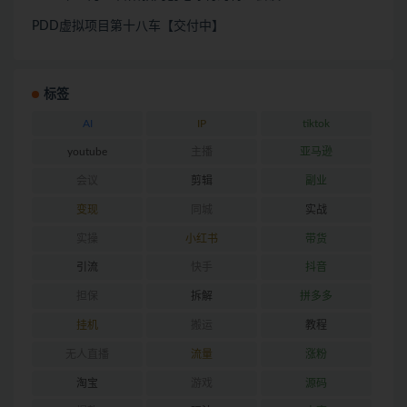
PDD虚拟项目第十八车【交付中】
标签
AI
IP
tiktok
youtube
主播
亚马逊
会议
剪辑
副业
变现
同城
实战
实操
小红书
带货
引流
快手
抖音
担保
拆解
拼多多
挂机
搬运
教程
无人直播
流量
涨粉
淘宝
游戏
源码