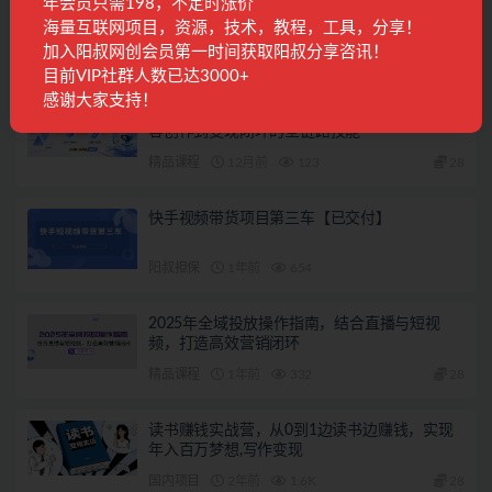
年会员只需198，不定时涨价
2022最新创迹跨境3套速卖通课程：运费模板设置+爆
款选品+开店教程！
海量互联网项目，资源，技术，教程，工具，分享！
加入阳叔网创会员第一时间获取阳叔分享咨讯！
相关文章
目前VIP社群人数已达3000+
感谢大家支持！
短视频从0到1的实战营：系统覆盖商业定位,内
容创作到变现闭环的全链路技能
精品课程
12月前
123
28
快手视频带货项目第三车【已交付】
阳叔担保
1年前
654
2025年全域投放操作指南，结合直播与短视
频，打造高效营销闭环
精品课程
1年前
332
28
读书赚钱实战营，从0到1边读书边赚钱，实现
年入百万梦想,写作变现
国内项目
2年前
1.6K
28