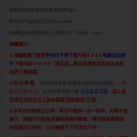
非标品9周高成功率推品SOP.mp4
季节性产品高效打造的sop.mp4
快速提升关键词排名上首页SOP（标品）.mp4
温馨提示：
1.
详细教程下载
请
手机往下滑
下载内容⇓⇓⇓⇓
电脑右边侧
栏
下载内容⇒⇒⇒⇒（
请注意：购买年度会员和永久会员
免费下载观看
）
2.限 时 特 惠
：
本站持续更新海量各大内部创业教程，
一年
会员只需98元
，全站资源免费下载
点击查看详情
（
加入会
员请先注册点右上角头像到“我的会员”开通
）
3.本平台仅做项目分享，项目不提供一对一指导，如果不会
操作，网盘内均配备详细视频操作教程，请仔细查看网盘
内教程自行研究，小白接受不了的请勿下单！