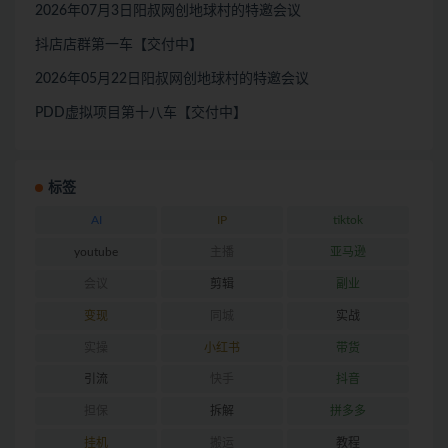
2026年07月3日阳叔网创地球村的特邀会议
抖店店群第一车【交付中】
2026年05月22日阳叔网创地球村的特邀会议
PDD虚拟项目第十八车【交付中】
标签
AI
IP
tiktok
youtube
主播
亚马逊
会议
剪辑
副业
变现
同城
实战
实操
小红书
带货
引流
快手
抖音
担保
拆解
拼多多
挂机
搬运
教程