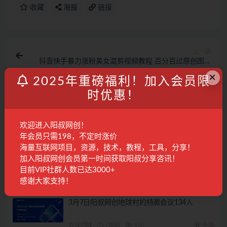
收藏
海报
链接
上一篇
抖音快手暴力涨粉美女混剪视频教程 百分百过原创图片
教程 附带违规申诉方法
×
2025年重磅福利！加入会员限
时优惠！
下一篇
口播培训班《和镜头·说话》 解决镜头前:讲话紧张不自
然 忘词不自信等问题
欢迎进入阳叔网创！
相关文章
年会员只需198，不定时涨价
海量互联网项目，资源，技术，教程，工具，分享！
亚马逊全站点精铺第二车【已交付】
加入阳叔网创会员第一时间获取阳叔分享咨讯！
目前VIP社群人数已达3000+
阳叔担保
1年前
937
感谢大家支持！
3月7日阳叔网创地球村的特邀会议134人
会议回放
1年前
526
专属