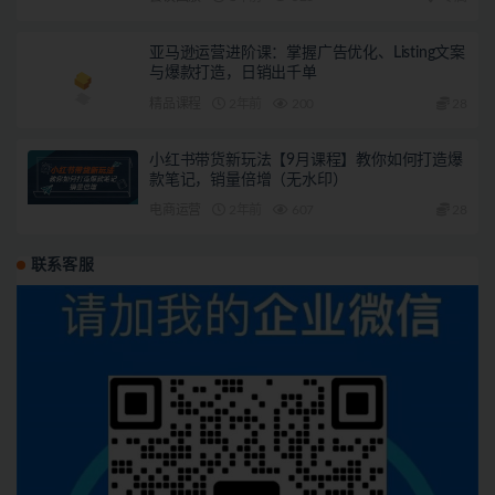
亚马逊运营进阶课：掌握广告优化、Listing文案
与爆款打造，日销出千单
精品课程
2年前
200
28
小红书带货新玩法【9月课程】教你如何打造爆
款笔记，销量倍增（无水印）
电商运营
2年前
607
28
联系客服