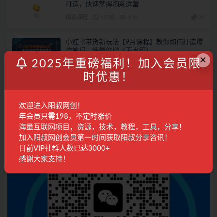
打造，快速掌握淘系运营
精品课程
1年前
138
28
小红书带货新玩法【9月课程】教你如何打造爆
款笔记，销量倍增（无水印）
×
2025年重磅福利！加入会员限
电商运营
2年前
609
28
时优惠！
联系客服
欢迎进入阳叔网创！
年会员只需198，不定时涨价
海量互联网项目，资源，技术，教程，工具，分享！
加入阳叔网创会员第一时间获取阳叔分享咨讯！
目前VIP社群人数已达3000+
感谢大家支持！