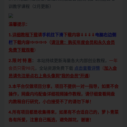
训教学课程（2月更新）
温馨提示：
1.
详细教程下载
请
手机往下滑
下载内容⇓⇓⇓⇓
电脑右边侧
栏
下载内容⇒⇒⇒⇒（
请注意：购买年度会员和永久会员
免费下载观看
）
2.限 时 特 惠
：
本站持续更新海量各大内部创业教程，
一年
会员只需98元
，全站资源免费下载
点击查看详情
（
加入会
员请先注册点右上角头像到“我的会员”开通
）
3.本平台仅做项目分享，项目不提供一对一指导，如果不会
操作，网盘内均配备详细视频操作教程，请仔细查看网盘
内教程自行研究，小白接受不了的请勿下单！
4.所有项目都是收集得来，如果有不合适自己的，萝卜青菜
各有所爱，注意自己甄选，避免踩坑，谢谢！