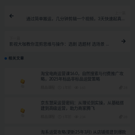
上一篇
通过简单搬运，几分钟剪辑一个视频，3天快速起真人
千粉号！
下一篇
影视大咖教你混剪思维与操作：选剧 选题材 选场景 选
爆款 降作品封抖概率
相关文章
淘宝电商运营课16.0，自然搜索与付费推广攻
略，2025年标品非标品运营策略
精品课程
1年前
165
28
京东慧采运营密码：从理论到实操，从基础搭
建到高级运营，助力商家腾飞
精品课程
1年前
234
28
淘系运营攻略(更新25年3月) 从店铺搭建到爆款