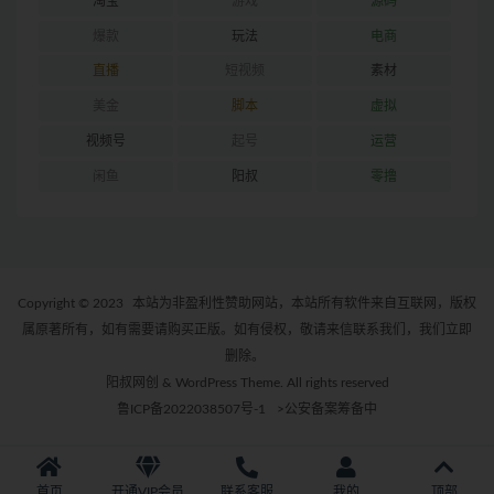
淘宝
游戏
源码
爆款
玩法
电商
直播
短视频
素材
美金
脚本
虚拟
视频号
起号
运营
闲鱼
阳叔
零撸
Copyright © 2023
本站为非盈利性赞助网站，本站所有软件来自互联网，版权
属原著所有，如有需要请购买正版。如有侵权，敬请来信联系我们，我们立即
删除。
阳叔网创 & WordPress Theme. All rights reserved
鲁ICP备2022038507号-1
>公安备案筹备中
首页
开通VIP会员
联系客服
我的
顶部