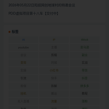
2026年05月22日阳叔网创地球村的特邀会议
PDD虚拟项目第十八车【交付中】
标签
AI
IP
tiktok
youtube
主播
亚马逊
会议
剪辑
副业
变现
同城
实战
实操
小红书
带货
引流
快手
抖音
担保
拆解
拼多多
挂机
搬运
教程
无人直播
流量
涨粉