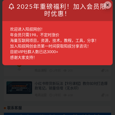
×
2025年重磅福利！加入会员限
亚马逊全站点精铺第二车【已交付】
时优惠！
阳叔担保
1年前
937
欢迎进入阳叔网创！
3月7日阳叔网创地球村的特邀会议134人
年会员只需198，不定时涨价
海量互联网项目，资源，技术，教程，工具，分享！
会议回放
1年前
526
专属
加入阳叔网创会员第一时间获取阳叔分享咨讯！
目前VIP社群人数已达3000+
感谢大家支持！
亚马逊运营进阶课：掌握广告优化、Listing文案
与爆款打造，日销出千单
精品课程
2年前
200
28
小红书带货新玩法【9月课程】教你如何打造爆
款笔记，销量倍增（无水印）
电商运营
2年前
608
28
联系客服