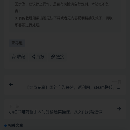
常步骤，建议停止操作，是否有风险请自行甄别，本站概不负
责！
3. 有的教程如果出现无法下载或者无内容说明链接失效了，请联
系客服进行处理。
亚马逊
收藏
海报
链接
上一篇
【会员专享】国外广告联盟，返利网，steam搬砖，详
细拆解，帮大家避坑！
下一篇
小红书电商新手入门到精通实操课，从入门到精通做爆
款笔记，开店运营
相关文章