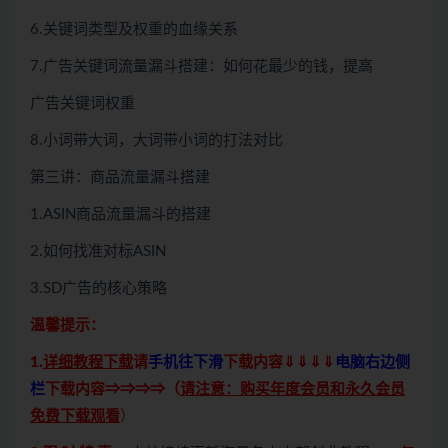
6.关键词类型及权重的血缘关系
7.广告关键词流量漏斗搭建：如何花最少的钱，提高
广告关键词权重
8.小词带大词，大词带小词的打法对比
第三讲：商品流量漏斗搭建
1.ASIN商品流量漏斗的搭建
2.如何找准对标ASIN
3.SD广告的核心策略
温馨提示：
1.
详细教程下载
请
手机往下滑
下载内容⇓⇓⇓⇓
电脑右边侧
栏
下载内容⇒⇒⇒⇒（
请注意：购买年度会员和永久会员
免费下载观看
）