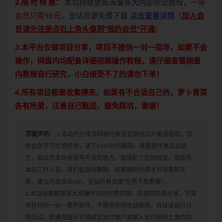
2.限 时 特 惠
：
本站持续更新海量各大内部创业教程，
一年
会员只需98元
，全站资源免费下载
点击查看详情
（
加入会
员请先注册点右上角头像到“我的会员”开通
）
3.本平台仅做项目分享，项目不提供一对一指导，如果不会
操作，网盘内均配备详细视频操作教程，请仔细查看网盘
内教程自行研究，小白接受不了的请勿下单！
4.所有项目都是收集得来，如果有不合适自己的，萝卜青菜
各有所爱，注意自己甄选，避免踩坑，谢谢！
郑重声明：
1.本站所分享资料部分来自互联网公开渠道获取，仅
供会员学习交流使用，请于24小时内删除，尊重原作者及出版
方，如认为本站有使用不当的地方，或侵犯了您的权益，请联系
本站工作人员，我们会及时删除。如果遇到付费才可观看的文
章，建议升级本站VIP，全站所有资源“任意下免费看”。
2.本站收集整理各大网赚平台的付费资源，仅提供资源分享，不提
供任何的一对一教学指导，不提供任何收益保障，具体请自行分
辨测试，如遇充值环节或绑定支付账户或输入支付密码之类的异