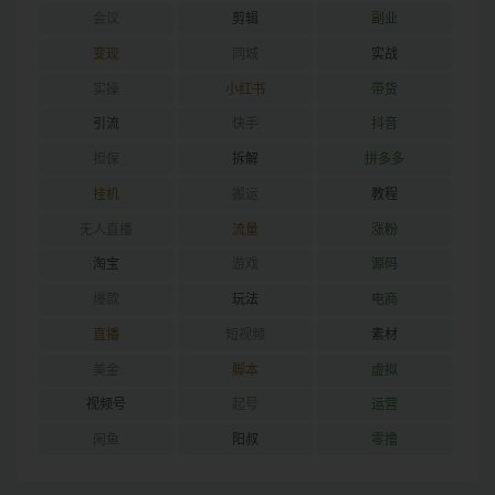
会议
剪辑
副业
变现
同城
实战
实操
小红书
带货
引流
快手
抖音
担保
拆解
拼多多
挂机
搬运
教程
无人直播
流量
涨粉
淘宝
游戏
源码
爆款
玩法
电商
直播
短视频
素材
美金
脚本
虚拟
视频号
起号
运营
闲鱼
阳叔
零撸