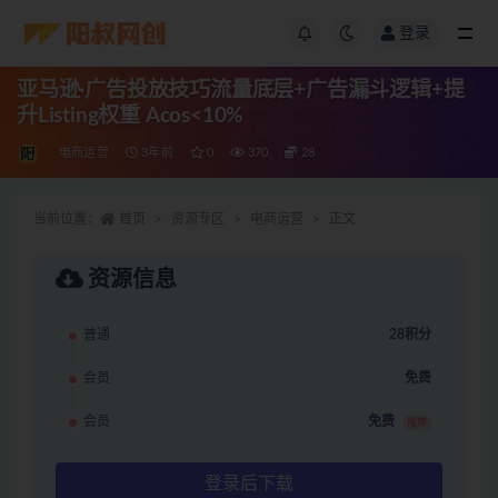
登录
亚马逊·广告投放技巧流量底层+广告漏斗逻辑+提
升Listing权重 Acos<10%
电商运营
3年前
0
370
28
当前位置：
首页
资源专区
电商运营
正文
资源信息
普通
28积分
会员
免费
会员
免费
推荐
登录后下载