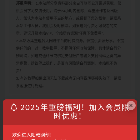
郑重声明：
1.本站所分享资料部分来自互联网公开渠道获取，仅
供会员学习交流使用，请于24小时内删除，尊重原作者及出版
方，如认为本站有使用不当的地方，或侵犯了您的权益，请联系
本站工作人员，我们会及时删除。如果遇到付费才可观看的文
章，建议升级本站VIP，全站所有资源“任意下免费看”。
2.本站收集整理各大网赚平台的付费资源，仅提供资源分享，不提
供任何的一对一教学指导，不提供任何收益保障，具体请自行分
辨测试，如遇充值环节或绑定支付账户或输入支付密码之类的异
常步骤，建议停止操作，是否有风险请自行甄别，本站概不负
责！
3. 有的教程如果出现无法下载或者无内容说明链接失效了，请联
系客服进行处理。
×
IP
流量
直播带货
知识付费
短视频
运营
2025年重磅福利！加入会员限
时优惠！
收藏
海报
链接
欢迎进入阳叔网创！