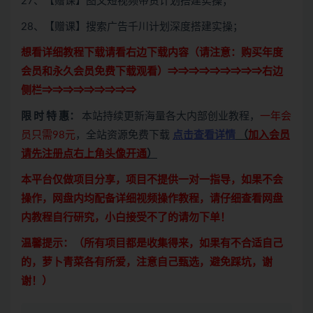
27、【赠课】图文短视频带货计划搭建实操；
28、【赠课】搜索广告千川计划深度搭建实操；
想看详细教程下载请看右边下载内容（请注意：
购买
年度
会员和永久会员免费下载观看）⇒⇒⇒⇒⇒⇒⇒⇒⇒右边
侧栏⇒⇒⇒⇒⇒⇒⇒⇒⇒
限 时 特 惠：
本站持续更新海量各大内部创业教程，
一年会
员只需98元
，全站资源免费下载
点击查看详情
（
加入会员
请先注册点右上角头像开通
）
本平台仅做项目分享，项目不提供一对一指导，如果不会
操作，网盘内均配备详细视频操作教程，请仔细查看网盘
内教程自行研究，小白接受不了的请勿下单！
温馨提示：（所有项目都是收集得来，如果有不合适自己
的，萝卜青菜各有所爱，注意自己甄选，避免踩坑，谢
谢！）