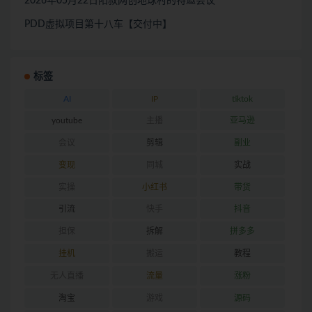
2026年05月22日阳叔网创地球村的特邀会议
PDD虚拟项目第十八车【交付中】
标签
AI
IP
tiktok
youtube
主播
亚马逊
会议
剪辑
副业
变现
同城
实战
实操
小红书
带货
引流
快手
抖音
担保
拆解
拼多多
挂机
搬运
教程
无人直播
流量
涨粉
淘宝
游戏
源码