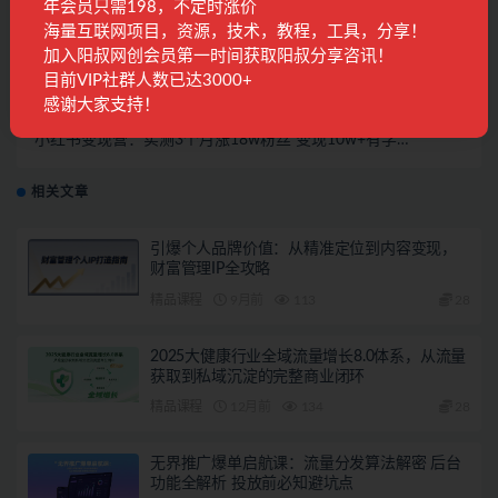
年会员只需198，不定时涨价
上一篇
海量互联网项目，资源，技术，教程，工具，分享！
最新国外Volutic平台看邮箱赚美金项目，每月最少稳定
加入阳叔网创会员第一时间获取阳叔分享咨讯！
低保5000+【详细教程】
目前VIP社群人数已达3000+
感谢大家支持！
下一篇
小红书变现营：实测3个月涨18w粉丝 变现10w+有学员
3天赚1w(教程+素材+软件)
相关文章
引爆个人品牌价值：从精准定位到内容变现，
财富管理IP全攻略
精品课程
9月前
113
28
2025大健康行业全域流量增长8.0体系，从流量
获取到私域沉淀的完整商业闭环
精品课程
12月前
134
28
无界推广爆单启航课：流量分发算法解密 后台
功能全解析 投放前必知避坑点