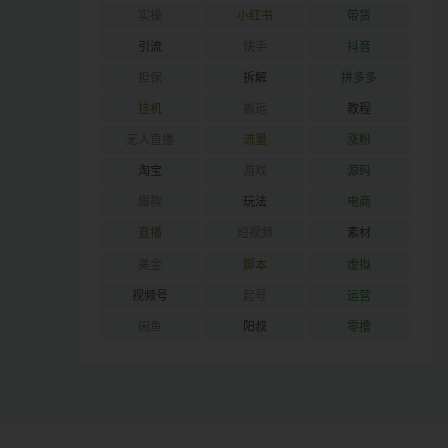
实操
小红书
带货
引流
快手
抖音
担保
拆解
拼多多
挂机
搬运
教程
无人直播
流量
涨粉
淘宝
游戏
源码
爆款
玩法
电商
直播
短视频
素材
美金
脚本
虚拟
视频号
起号
运营
闲鱼
阳叔
零撸