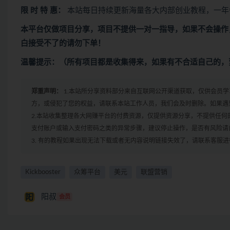
限 时 特 惠：
本站每日持续更新海量各大内部创业教程，一年
本平台仅做项目分享，项目不提供一对一指导，如果不会操作
白接受不了的请勿下单！
温馨提示：（所有项目都是收集得来，如果有不合适自己的，
郑重声明：
1.本站所分享资料部分来自互联网公开渠道获取，仅供会员
方，或侵犯了您的权益，请联系本站工作人员，我们会及时删除。如果遇到
2.本站收集整理各大网赚平台的付费资源，仅提供资源分享，不提供任
支付账户或输入支付密码之类的异常步骤，建议停止操作，是否有风险请
3. 有的教程如果出现无法下载或者无内容说明链接失效了，请联系客服
Kickbooster
众筹平台
美元
联盟营销
阳叔
会员