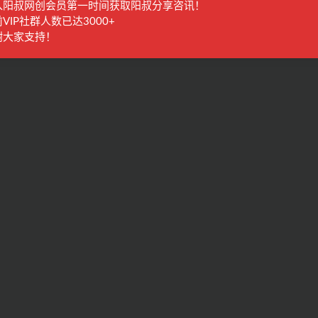
入阳叔网创会员第一时间获取阳叔分享咨讯！
VIP社群人数已达3000+
谢大家支持！