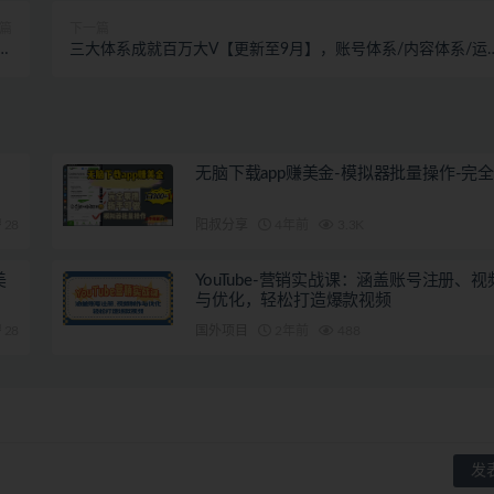
篇
下一篇
到
三大体系成就百万大V【更新至9月】，账号体系/内容体系/运
！
体系 (26节课)
无脑下载app赚美金-模拟器批量操作-完
28
阳叔分享
4年前
3.3K
美
YouTube-营销实战课：涵盖账号注册、
与优化，轻松打造爆款视频
28
国外项目
2年前
488