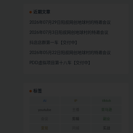
近期文章
2026年07月29日阳叔网创地球村的特邀会议
2026年07月3日阳叔网创地球村的特邀会议
抖店店群第一车【交付中】
2026年05月22日阳叔网创地球村的特邀会议
PDD虚拟项目第十八车【交付中】
标签
AI
IP
tiktok
youtube
主播
亚马逊
会议
剪辑
副业
变现
同城
实战