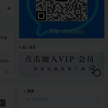
营
全零撸
加入会员
视频制作
28
搜索