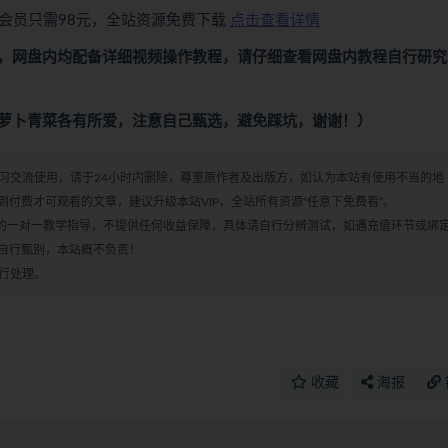
会员只需98元，全站资源免费下载
点击查看详情
，网盘内均配备详细视频操作教程，请仔细查看网盘内教程自行研究
萝卜青菜各有所爱，注意自己甄选，避免踩坑，谢谢！）
学习交流使用，请于24小时内删除，尊重原作者及出版方，如认为本站有使用不当的地
付费才可观看的文章，建议升级本站VIP，全站所有资源“任意下免费看”。
何的一对一教学指导，不提供任何收益保障，具体请自行分辨测试，如遇充值环节或绑
自行甄别，本站概不负责！
进行处理。
收藏
海报