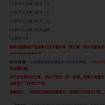
12.新号五天爆力起号（3）
13.新号五天暴力起号（4）
14.新号五天爆力起号（5）
15.新号五天爆力起号总结
16.额外分享
想看详细教程下载请看右边下载内容（请注意：
购买
年度会员
⇒⇒⇒⇒⇒⇒⇒⇒⇒
限 时 特 惠：
本站持续更新海量各大内部创业教程，
一年会员
角头像开通
）
本平台仅做项目分享，项目不提供一对一指导，如果不会操作
白接受不了的请勿下单！
温馨提示：（所有项目都是收集得来，如果有不合适自己的，