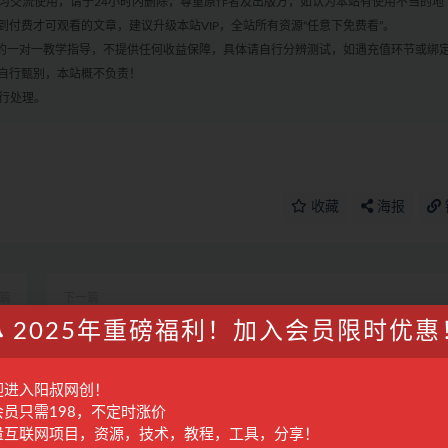
学习交流使用，请于24小时内删除，尊重原作者及出版方，如认为本站有使用不当的地
付费才可观看的文章，建议升级本站VIP，全站所有资源“任意下免费看”。
何的一对一教学指导，不提供任何收益保障，具体请自行分辨测试，如遇充值环节或绑
自行甄别，本站概不负责！
进行处理。
收藏
海报
篇
下一篇
卖
外面收费398活淘赔FU项目，死淘不黑号升级版，单号单次净
2025年重磅福利！加入会员限时优惠
数
润100-300+
迎进入阳叔网创！
会员只需198，不定时涨价
容
快手视频带货项目第三车【已交付】
量互联网项目，资源，技术，教程，工具，分享！