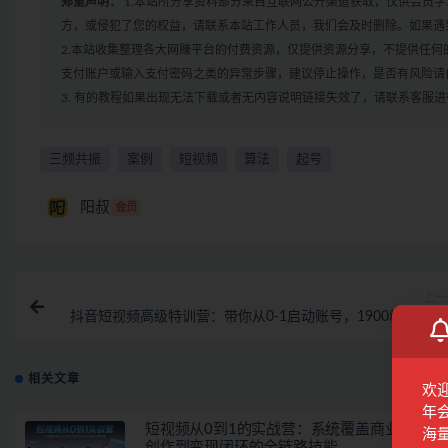
郑重声明：
1.本站所分享资料部分来自互联网公开渠道获取，仅供会员
方，或侵犯了您的权益，请联系本站工作人员，我们会及时删除。如果遇到
2.本站收集整理各大网赚平台的付费资源，仅提供资源分享，不提供任
支付账户或输入支付密码之类的异常步骤，建议停止操作，是否有风险请
3. 有的教程如果出现无法下载或者无内容说明链接失效了，请联系客服
三频共振
案例
短视频
算法
起号
阳叔
会员
上一
抖音短视频高级特训营：带你从0-1启动账号，1900粉丝疯狂
货7位
相关文章
欢
年
短视频从0到1的实战营：系统覆盖商业定位,内
海
创作到变现闭环的全链路技能