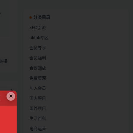
定
分类目录
SEO引流
tiktok专区
会员专享
会员福利
链接
会议回放
免费资源
加入会员
利
×
！
国内项目
国外项目
生活百科
电商运营