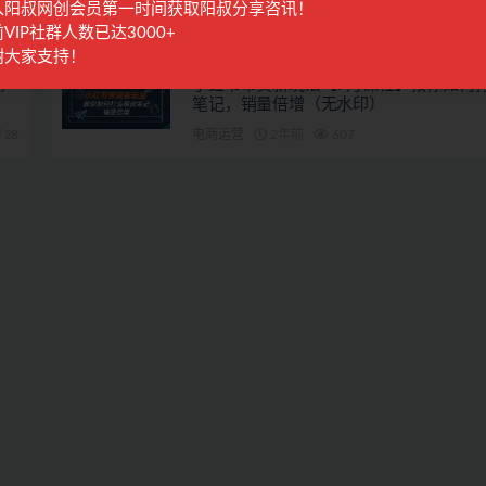
入阳叔网创会员第一时间获取阳叔分享咨讯！
28
阳叔担保
1年前
654
VIP社群人数已达3000+
谢大家支持！
，
小红书带货新玩法【9月课程】教你如何
笔记，销量倍增（无水印）
28
电商运营
2年前
607