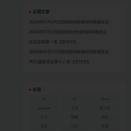
近期文章
2026年07月29日阳叔网创地球村的特邀会议
2026年07月3日阳叔网创地球村的特邀会议
抖店店群第一车【交付中】
2026年05月22日阳叔网创地球村的特邀会议
PDD虚拟项目第十八车【交付中】
标签
AI
IP
tiktok
youtube
主播
亚马逊
会议
剪辑
副业
变现
同城
实战