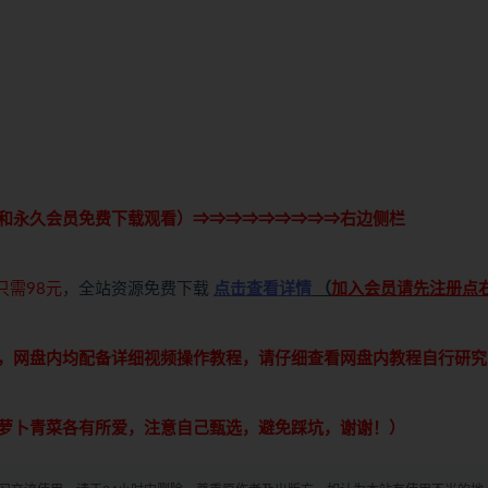
和永久会员免费下载观看）⇒⇒⇒⇒⇒⇒⇒⇒⇒右边侧栏
只需98元
，全站资源免费下载
点击查看详情
（
加入会员请先注册点
，网盘内均配备详细视频操作教程，请仔细查看网盘内教程自行研究
萝卜青菜各有所爱，注意自己甄选，避免踩坑，谢谢！）