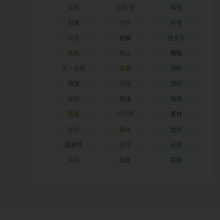
实操
小红书
带货
引流
快手
抖音
担保
拆解
拼多多
挂机
搬运
教程
无人直播
流量
涨粉
淘宝
游戏
源码
爆款
玩法
电商
直播
短视频
素材
美金
脚本
虚拟
视频号
起号
运营
闲鱼
阳叔
零撸