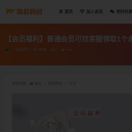
首页
加入会员
阳村社
【会员福利】普通会员可找客服领取1个
阳叔网创
3年前
0
7.6K
当前位置：
首页
阳叔网创
正文