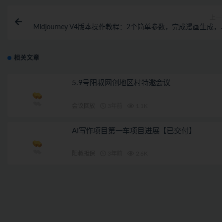
上一
Midjourney V4版本操作教程：2个简单参数，完成漫画生成
物创
相关文章
5.9号阳叔网创地区村特邀会议
会议回放
3年前
1.1K
AI写作项目第一车项目进展【已交付】
阳叔担保
3年前
2.6K