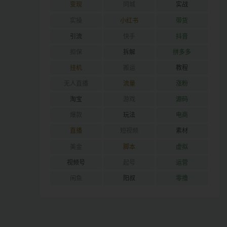
变现
同城
实战
实操
小红书
带货
引流
快手
抖音
担保
拆解
拼多多
挂机
搬运
教程
无人直播
流量
涨粉
淘宝
游戏
源码
爆款
玩法
电商
直播
短视频
素材
美金
脚本
虚拟
视频号
起号
运营
闲鱼
阳叔
零撸