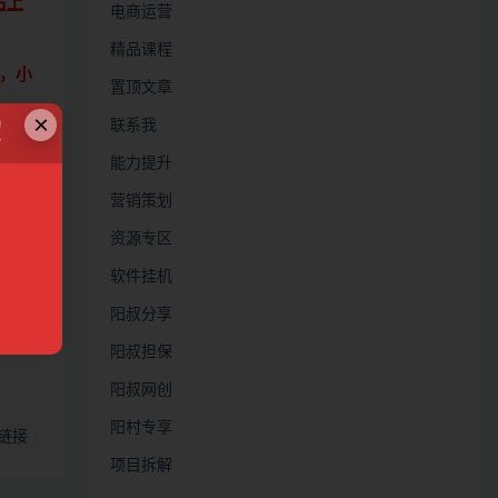
右上
电商运营
精品课程
，小
置顶文章
×
联系我
！
能力提升
营销策划
资源专区
定
软件挂机
阳叔分享
阳叔担保
阳叔网创
阳村专享
链接
项目拆解