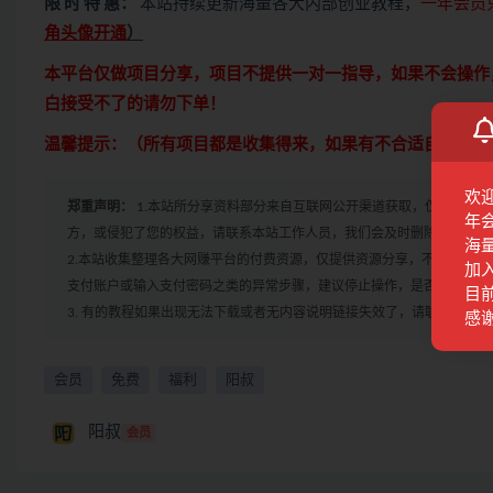
限 时 特 惠：
本站持续更新海量各大内部创业教程，
一年会员
角头像开通
）
本平台仅做项目分享，项目不提供一对一指导，如果不会操作
白接受不了的请勿下单！
温馨提示：（所有项目都是收集得来，如果有不合适自己的，
欢
郑重声明：
1.本站所分享资料部分来自互联网公开渠道获取，仅供会员
年
方，或侵犯了您的权益，请联系本站工作人员，我们会及时删除。如果遇到
海
2.本站收集整理各大网赚平台的付费资源，仅提供资源分享，不提供任
加
支付账户或输入支付密码之类的异常步骤，建议停止操作，是否有风险请
目前
3. 有的教程如果出现无法下载或者无内容说明链接失效了，请联系客服
感
会员
免费
福利
阳叔
阳叔
会员