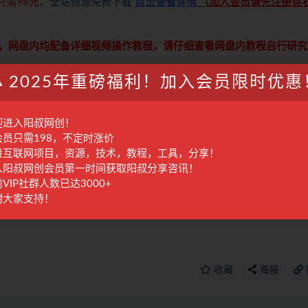
只需98元
，全站资源免费下载
点击查看详情
（
加入会员请先注册点
，网盘内均配备详细视频操作教程，请仔细查看网盘内教程自行研究
2025年重磅福利！加入会员限时优惠
萝卜青菜各有所爱，注意自己甄选，避免踩坑，谢谢！）
迎进入阳叔网创！
学习交流使用，请于24小时内删除，尊重原作者及出版方，如认为本站有使用不当的地
会员只需198，不定时涨价
付费才可观看的文章，建议升级本站VIP，全站所有资源“任意下免费看”。
量互联网项目，资源，技术，教程，工具，分享！
何的一对一教学指导，不提供任何收益保障，具体请自行分辨测试，如遇充值环节或绑
入阳叔网创会员第一时间获取阳叔分享咨讯！
自行甄别，本站概不负责！
VIP社群人数已达3000+
进行处理。
谢大家支持！
收藏
海报