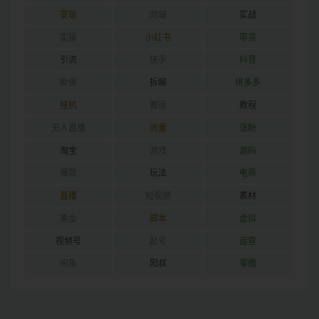
变现
同城
实战
实操
小红书
带货
引流
快手
抖音
担保
拆解
拼多多
挂机
搬运
教程
无人直播
流量
涨粉
淘宝
游戏
源码
爆款
玩法
电商
直播
短视频
素材
美金
脚本
虚拟
视频号
起号
运营
闲鱼
阳叔
零撸