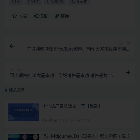
CPA
Fiverr
广告联盟
联盟营销
收藏
海报
链接
上一篇
开通视频游戏类YouTube频道，制作大家来找茬类视频
小游戏，月赚1W美元
下一篇
顶尖销售的18大基本功：学好销售基本功 销售是每个
赚钱人必备的能力
相关文章
小马达广告联盟第一车【退款】
阳叔担保
2年前
2.7K
通过Midjourney, Dall E2等人工智能绘图工具 3