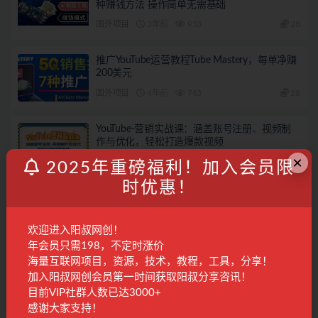
种赚钱方法 操作简单无需基础
国外项目
3年前
953
28
推广YouTube运营教程Tube Mastery，每单净赚
200美元
国外项目
4年前
763
28
YouTube-营销实战课：涵盖账号注册、视频制
作与优化，轻松打造爆款视频
×
国外项目
2年前
489
28
2025年重磅福利！加入会员限
时优惠！
发表回复
欢迎进入阳叔网创！
登录...
后才能评论
年会员只需198，不定时涨价
海量互联网项目，资源，技术，教程，工具，分享！
加入阳叔网创会员第一时间获取阳叔分享咨讯！
联系客服
目前VIP社群人数已达3000+
感谢大家支持！