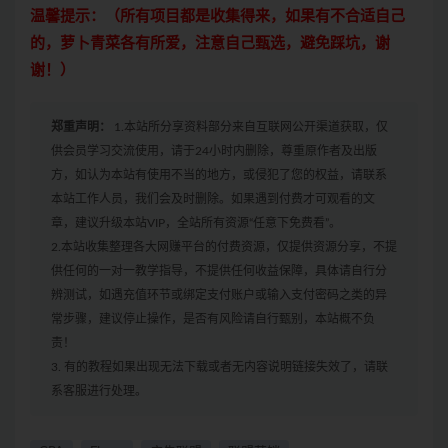
温馨提示：（所有项目都是收集得来，如果有不合适自己
的，萝卜青菜各有所爱，注意自己甄选，避免踩坑，谢
谢！）
郑重声明：
1.本站所分享资料部分来自互联网公开渠道获取，仅
供会员学习交流使用，请于24小时内删除，尊重原作者及出版
方，如认为本站有使用不当的地方，或侵犯了您的权益，请联系
本站工作人员，我们会及时删除。如果遇到付费才可观看的文
章，建议升级本站VIP，全站所有资源“任意下免费看”。
2.本站收集整理各大网赚平台的付费资源，仅提供资源分享，不提
供任何的一对一教学指导，不提供任何收益保障，具体请自行分
辨测试，如遇充值环节或绑定支付账户或输入支付密码之类的异
常步骤，建议停止操作，是否有风险请自行甄别，本站概不负
责！
3. 有的教程如果出现无法下载或者无内容说明链接失效了，请联
系客服进行处理。