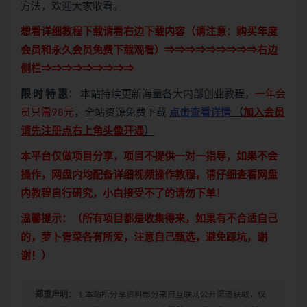
方法，欢迎大家收看。
想看详细教程下载请看右边下载内容（请注意：
购买
年度
会员和永久会员免费下载观看）⇒⇒⇒⇒⇒⇒⇒⇒⇒右边
侧栏⇒⇒⇒⇒⇒⇒⇒⇒⇒
限 时 特 惠：
本站持续更新海量各大内部创业教程，
一年会
员只需98元
，全站资源免费下载
点击查看详情
（
加入会员
请先注册点右上角头像开通
）
本平台仅做项目分享，项目不提供一对一指导，如果不会
操作，网盘内均配备详细视频操作教程，请仔细查看网盘
内教程自行研究，小白接受不了的请勿下单！
温馨提示：（所有项目都是收集得来，如果有不合适自己
的，萝卜青菜各有所爱，注意自己甄选，避免踩坑，谢
谢！）
郑重声明：
1.本站所分享资料部分来自互联网公开渠道获取，仅