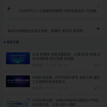
上一篇
ChatGPT让人工智能帮你赚钱–项目实操演示–打造被动
收益
下一篇
美团点评精细化运营全流程：高曝光 高访问 高消费转
化！
相关文章
企业 新媒体 全域流量掘金：公域/私域/地域 企
业全域获客 百亿流量 收割器
精品课程
2年前
151
28
AI初阶实战课，AI时代技术变革 未来已来 提高
工作效率和未来竞争力
精品课程
3年前
318
28
23天AI特训营，内容创作者用AI高效生产90分
的优质内容，文案+图片+视频