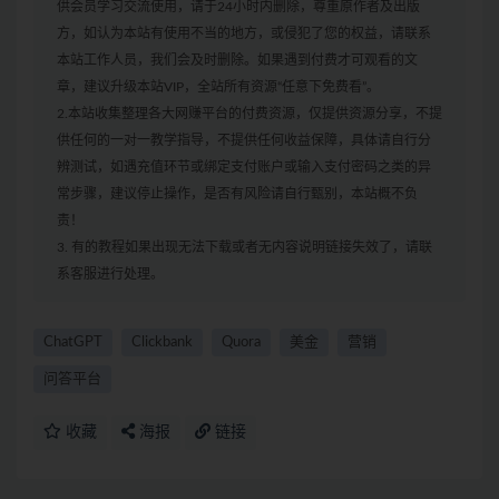
供会员学习交流使用，请于24小时内删除，尊重原作者及出版
方，如认为本站有使用不当的地方，或侵犯了您的权益，请联系
本站工作人员，我们会及时删除。如果遇到付费才可观看的文
章，建议升级本站VIP，全站所有资源“任意下免费看”。
2.本站收集整理各大网赚平台的付费资源，仅提供资源分享，不提
供任何的一对一教学指导，不提供任何收益保障，具体请自行分
辨测试，如遇充值环节或绑定支付账户或输入支付密码之类的异
常步骤，建议停止操作，是否有风险请自行甄别，本站概不负
责！
3. 有的教程如果出现无法下载或者无内容说明链接失效了，请联
系客服进行处理。
ChatGPT
Clickbank
Quora
美金
营销
问答平台
收藏
海报
链接