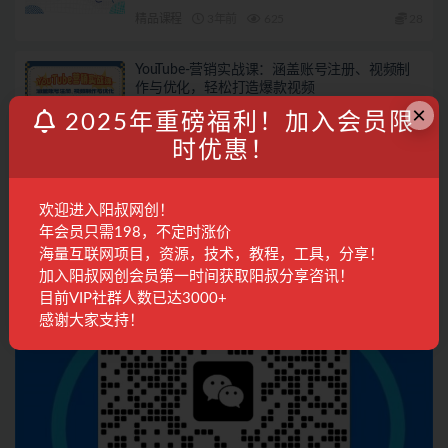
精品课程
3年前
625
28
YouTube-营销实战课：涵盖账号注册、视频制
作与优化，轻松打造爆款视频
×
国外项目
2年前
488
28
2025年重磅福利！加入会员限
时优惠！
联系客服
欢迎进入阳叔网创！
年会员只需198，不定时涨价
海量互联网项目，资源，技术，教程，工具，分享！
加入阳叔网创会员第一时间获取阳叔分享咨讯！
目前VIP社群人数已达3000+
感谢大家支持！