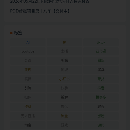
2026年05月22日阳叔网创地球村的特邀会议
PDD虚拟项目第十八车【交付中】
标签
AI
IP
tiktok
youtube
主播
亚马逊
会议
剪辑
副业
变现
同城
实战
实操
小红书
带货
引流
快手
抖音
担保
拆解
拼多多
挂机
搬运
教程
无人直播
流量
涨粉
淘宝
游戏
源码