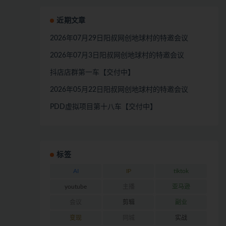
近期文章
2026年07月29日阳叔网创地球村的特邀会议
2026年07月3日阳叔网创地球村的特邀会议
抖店店群第一车【交付中】
2026年05月22日阳叔网创地球村的特邀会议
PDD虚拟项目第十八车【交付中】
标签
AI
IP
tiktok
youtube
主播
亚马逊
会议
剪辑
副业
变现
同城
实战