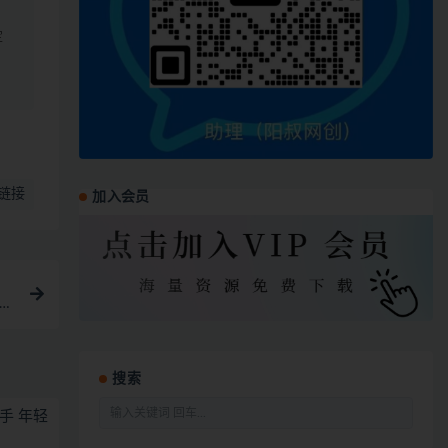
定
链接
加入会员
必备
搜索
手 年轻