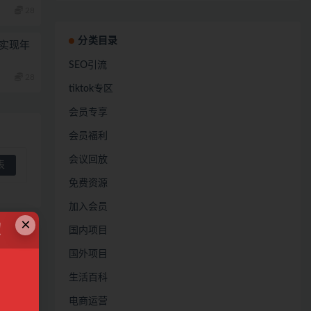
28
分类目录
，实现年
SEO引流
28
tiktok专区
会员专享
会员福利
会议回放
免费资源
加入会员
×
！
国内项目
国外项目
生活百科
电商运营