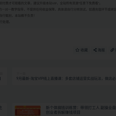
付费才可观看的文章，建议升级本站VIP，全站所有资源“任意下免费看”。
何的一对一教学指导，不提供任何收益保障，具体请自行分辨测试，如遇充值环节或绑
自行甄别，本站概不负责！
进行处理。
收藏
海报
篇
下一篇
】
9月最新-淘宝VIP线上直播课：多套店铺运营实战玩法，做店
营销工具！
吃
新个体搞钱训练营：带领打工人 副操业盘
创业者拆解赚钱项目