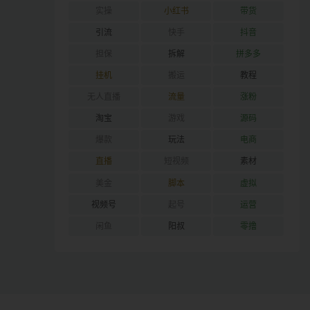
实操
小红书
带货
引流
快手
抖音
担保
拆解
拼多多
挂机
搬运
教程
无人直播
流量
涨粉
淘宝
游戏
源码
爆款
玩法
电商
直播
短视频
素材
美金
脚本
虚拟
视频号
起号
运营
闲鱼
阳叔
零撸