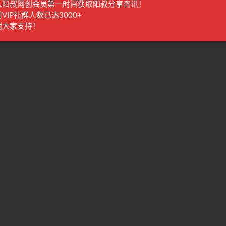
入阳叔网创会员第一时间获取阳叔分享咨讯！
VIP社群人数已达3000+
谢大家支持！