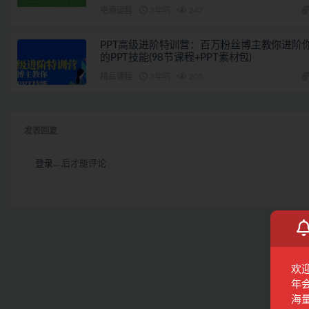
电商运营
3年前
247
PPT高级进阶特训营：百万粉丝博主教你进阶
的PPT技能(98节课程+PPT素材包)
精品课程
3年前
205
发表回复
登录...
后才能评论
欢
年
海