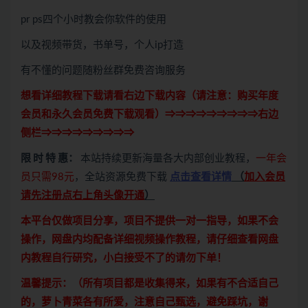
pr ps四个小时教会你软件的使用
以及视频带货，书单号，个人ip打造
有不懂的问题随粉丝群免费咨询服务
想看详细教程下载请看右边下载内容（请注意：
购买
年度
会员和永久会员免费下载观看）⇒⇒⇒⇒⇒⇒⇒⇒⇒右边
侧栏⇒⇒⇒⇒⇒⇒⇒⇒⇒
限 时 特 惠：
本站持续更新海量各大内部创业教程，
一年会
员只需98元
，全站资源免费下载
点击查看详情
（
加入会员
请先注册点右上角头像开通
）
本平台仅做项目分享，项目不提供一对一指导，如果不会
操作，网盘内均配备详细视频操作教程，请仔细查看网盘
内教程自行研究，小白接受不了的请勿下单！
温馨提示：（所有项目都是收集得来，如果有不合适自己
的，萝卜青菜各有所爱，注意自己甄选，避免踩坑，谢