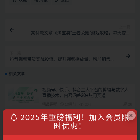
收藏
海报
链接
上一篇
某付款文章《淘宝卖“王者荣耀”游戏攻略，每天变现
500+，选品思路+玩法》
下一篇
抖音视频带货实战投流，提升视频播放量，增加销售轻
松出单！
相关文章
视频号、快手、抖音三大平台的剪辑与数字人
直播技术，内容涵盖20+热门赛道
精品课程
10月前
204
28
×
2025年重磅福利！加入会员限
2025年抖音IP孵化运营全流程，从0到1打造高
时优惠！
价值抖音IP的完整运营体系
精品课程
10月前
147
28