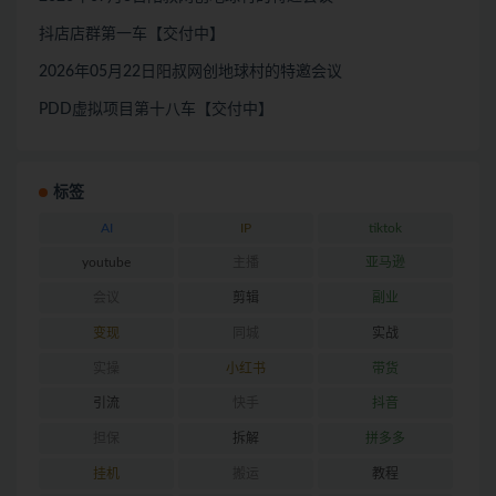
抖店店群第一车【交付中】
2026年05月22日阳叔网创地球村的特邀会议
PDD虚拟项目第十八车【交付中】
标签
AI
IP
tiktok
youtube
主播
亚马逊
会议
剪辑
副业
变现
同城
实战
实操
小红书
带货
引流
快手
抖音
担保
拆解
拼多多
挂机
搬运
教程