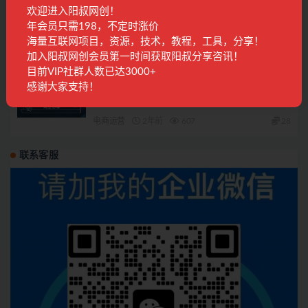
欢迎进入阳叔网创！
短视频从0到1的实战营：系统覆盖商业定位,内
年会员只需198，不定时涨价
容创作到变现闭环的全链路技能
海量互联网项目，资源，技术，教程，工具，分享！
精品课程
12月前
123
28
加入阳叔网创会员第一时间获取阳叔分享咨讯！
目前VIP社群人数已达3000+
感谢大家支持！
小红书带货新玩法【9月课程】教你如何打造爆
款笔记，销量倍增（无水印）
电商运营
2年前
607
28
联系客服