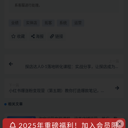
系客服进行处理。
业绩
实体店
拓客
系统
运营
收藏
海报
链接
上一篇
探店达人0-1落地转化课程：实战分享，让探店成为你
的副业！
下一篇
小红书爆涨粉变现营（第五期）教你打造爆款笔记，年
涨粉20w+月入20w+
相关文章
淘宝运营变现课程，涵盖店铺运营、推广、数
×
据分析，助力商家提升
2025年重磅福利！加入会员限