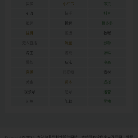
实操
小红书
带货
引流
快手
抖音
担保
拆解
拼多多
挂机
搬运
教程
无人直播
流量
涨粉
淘宝
游戏
源码
爆款
玩法
电商
直播
短视频
素材
美金
脚本
虚拟
视频号
起号
运营
闲鱼
阳叔
零撸
Copyright © 2023
本站为非盈利性赞助网站，本站所有软件来自互联网，版权