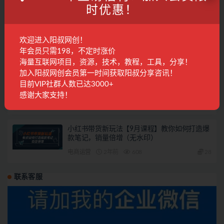
精品课程
2年前
224
28
时优惠！
1688运营实战教程：店铺定位/商品管理/爆款
欢迎进入阳叔网创！
打造/数字营销/客户服务等
年会员只需198，不定时涨价
精品课程
2年前
296
28
海量互联网项目，资源，技术，教程，工具，分享！
加入阳叔网创会员第一时间获取阳叔分享咨讯！
2024新版 生意参谋教程，洞悉市场商机与竞品
目前VIP社群人数已达3000+
数据, 精准制定运营策略
感谢大家支持！
精品课程
2年前
183
28
小红书带货新玩法【9月课程】教你如何打造爆
款笔记，销量倍增（无水印）
电商运营
2年前
608
28
联系客服