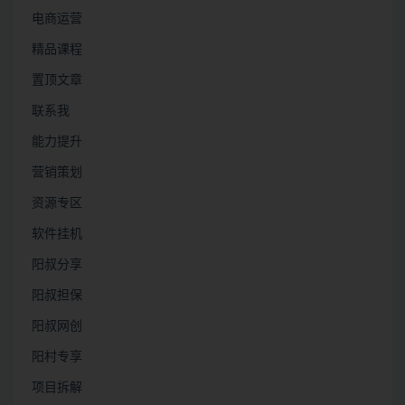
电商运营
精品课程
置顶文章
联系我
能力提升
营销策划
资源专区
软件挂机
阳叔分享
阳叔担保
阳叔网创
阳村专享
项目拆解