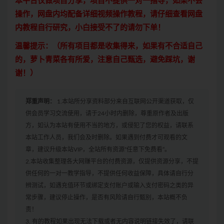
本平台仅做项目分享，项目不提供一对一指导，如果不会
操作，网盘内均配备详细视频操作教程，请仔细查看网盘
内教程自行研究，小白接受不了的请勿下单！
温馨提示：（所有项目都是收集得来，如果有不合适自己
的，萝卜青菜各有所爱，注意自己甄选，避免踩坑，谢
谢！）
郑重声明：
1.本站所分享资料部分来自互联网公开渠道获取，仅
供会员学习交流使用，请于24小时内删除，尊重原作者及出版
方，如认为本站有使用不当的地方，或侵犯了您的权益，请联系
本站工作人员，我们会及时删除。如果遇到付费才可观看的文
章，建议升级本站VIP，全站所有资源“任意下免费看”。
2.本站收集整理各大网赚平台的付费资源，仅提供资源分享，不提
供任何的一对一教学指导，不提供任何收益保障，具体请自行分
辨测试，如遇充值环节或绑定支付账户或输入支付密码之类的异
常步骤，建议停止操作，是否有风险请自行甄别，本站概不负
责！
3. 有的教程如果出现无法下载或者无内容说明链接失效了，请联