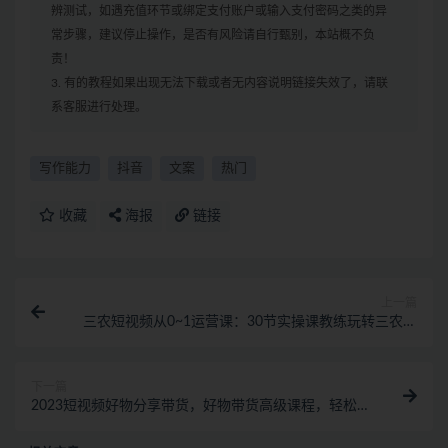
辨测试，如遇充值环节或绑定支付账户或输入支付密码之类的异
常步骤，建议停止操作，是否有风险请自行甄别，本站概不负
责！
3. 有的教程如果出现无法下载或者无内容说明链接失效了，请联
系客服进行处理。
写作能力
抖音
文案
热门
收藏
海报
链接
上一篇
三农短视频从0~1运营课：​30节实操课教练玩转三农短
视频
下一篇
2023短视频好物分享带货，好物带货高级课程，轻松一
句点拨，小白快速上手