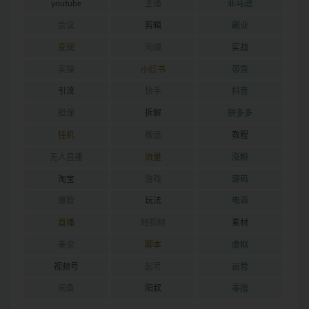
youtube
主播
亚马逊
会议
剪辑
副业
变现
同城
实战
实操
小红书
带货
引流
快手
抖音
担保
拆解
拼多多
挂机
搬运
教程
无人直播
流量
涨粉
淘宝
游戏
源码
爆款
玩法
电商
直播
短视频
素材
美金
脚本
虚拟
视频号
起号
运营
闲鱼
阳叔
零撸