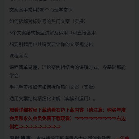
文案高手常用的8个心理学常识
如何拆解对标账号的热门文案（实操）
5个文案结构模型讲解及运用（可直接套用
想要引起用户共鸣就要让你的文案视觉化
课程亮点
课程简单易懂，理论案例相结合的讲解方式，零基础都能
学会
手把手实操如何如何拆解热门文案（实操）
通用文案结构精细化讲解（实操和运用）。
想看详细教程下载请看右边下载内容（请注意：
购买
年度
会员和永久会员免费下载观看）⇒⇒⇒⇒⇒⇒⇒⇒⇒右边
侧栏⇒⇒⇒⇒⇒⇒⇒⇒⇒
限 时 特 惠：
本站持续更新海量各大内部创业教程，
一年会