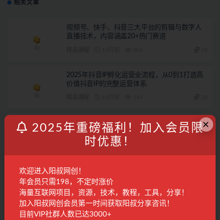
相关文章
视频号、快手、抖音三大平台的剪辑与数字人
直播技术，内容涵盖20+热门赛道
精品课程
10月前
204
28
2025年抖音IP孵化运营全流程，从0到1打造高
价值抖音IP的完整运营体系
精品课程
10月前
149
28
×
视频号、快手、抖音三大平台的剪辑与数字人
2025年重磅福利！加入会员限
直播技术，内容涵盖20+热门赛道
时优惠！
精品课程
1年前
276
28
小红书带货新玩法【9月课程】教你如何打造爆
欢迎进入阳叔网创！
款笔记，销量倍增（无水印）
年会员只需198，不定时涨价
海量互联网项目，资源，技术，教程，工具，分享！
电商运营
2年前
609
28
加入阳叔网创会员第一时间获取阳叔分享咨讯！
目前VIP社群人数已达3000+
联系客服