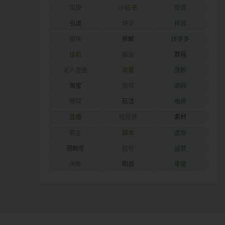
实操
小红书
带货
引流
快手
抖音
担保
拆解
拼多多
挂机
搬运
教程
无人直播
流量
涨粉
淘宝
游戏
源码
爆款
玩法
电商
直播
短视频
素材
美金
脚本
虚拟
视频号
起号
运营
闲鱼
阳叔
零撸