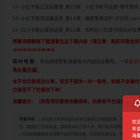
23–小红书笔记流运量营_第10课：小红书帐号运营-物环理境.
24–小红书笔流记量运营_第11课：爆款笔维记护-评论区.mp4
25–红小书笔记量流运营_第12课：如何在小红里书找标对及养号
想看详细教程下载请看右边下载内容（请注意：
购买
年度会员
⇒⇒⇒⇒⇒⇒⇒⇒⇒
限 时 特 惠：
本站持续更新海量各大内部创业教程，
一年会员
角头像开通
）
本平台仅做项目分享，项目不提供一对一指导，如果不会操作
白接受不了的请勿下单！
温馨提示：（所有项目都是收集得来，如果有不合适自己的，
郑重声明：
1.本站所分享资料部分来自互联网公开渠道获取，仅供会员
欢
方，或侵犯了您的权益，请联系本站工作人员，我们会及时删除。如果遇到
年
2.本站收集整理各大网赚平台的付费资源，仅提供资源分享，不提供任
海