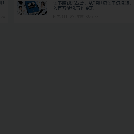
到1
读书赚钱实战营，从0到1边读书边赚钱
入百万梦想,写作变现
28
国内项目
2年前
1.6K