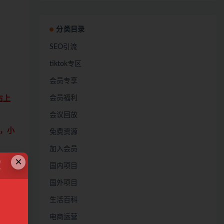
分类目录
SEO引流
tiktok专区
会员专享
会员福利
右上
会议回放
，小
免费资源
加入会员
×
！
国内项目
国外项目
生活百科
定
电商运营