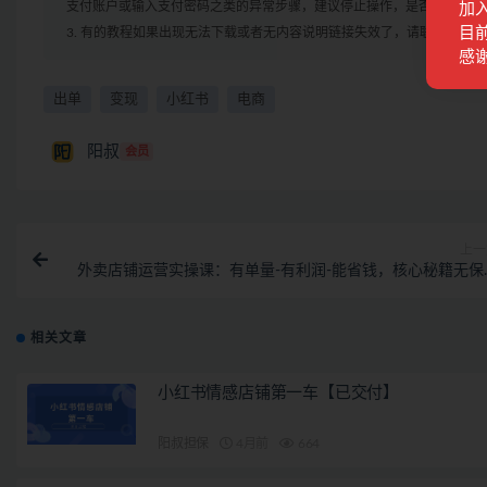
支付账户或输入支付密码之类的异常步骤，建议停止操作，是否有风险请
加
目前
3. 有的教程如果出现无法下载或者无内容说明链接失效了，请联系客服
感
出单
变现
小红书
电商
阳叔
会员
上一
外卖店铺运营实操课：有单量-有利润-能省钱，核心秘籍无保
分
相关文章
小红书情感店铺第一车【已交付】
阳叔担保
4月前
664