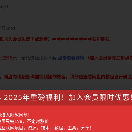
mp4
.mp4
和永久会员免费下载观看）⇒⇒⇒⇒⇒⇒⇒⇒⇒右边侧栏
只需98元
，全站资源免费下载
点击查看详情
（
加入会员请先注册点
，网盘内均配备详细视频操作教程，请仔细查看网盘内教程自行研究
萝卜青菜各有所爱，注意自己甄选，避免踩坑，谢谢！）
2025年重磅福利！加入会员限时优惠
学习交流使用，请于24小时内删除，尊重原作者及出版方，如认为本站有使用不当的地
迎进入阳叔网创！
付费才可观看的文章，建议升级本站VIP，全站所有资源“任意下免费看”。
会员只需198，不定时涨价
何的一对一教学指导，不提供任何收益保障，具体请自行分辨测试，如遇充值环节或绑
量互联网项目，资源，技术，教程，工具，分享！