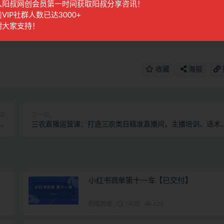
自行甄别，本站概不负责！
入阳叔网创会员第一时间获取阳叔分享咨讯！
VIP社群人数已达3000+
进行处理。
谢大家支持！
收藏
海报
篇
下一篇
留
三农直播运营课：打造三农类目精准直播间，主播培训、话术
享
辑、直播运营
小红书商单第十一车【已交付】
阳叔担保
7月前
628