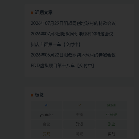
近期文章
2026年07月29日阳叔网创地球村的特邀会议
2026年07月3日阳叔网创地球村的特邀会议
抖店店群第一车【交付中】
2026年05月22日阳叔网创地球村的特邀会议
PDD虚拟项目第十八车【交付中】
标签
AI
IP
tiktok
youtube
主播
亚马逊
会议
剪辑
副业
变现
同城
实战