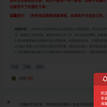
本平台仅做项目分享，项目不提供一对一指导，如果不会操作
白接受不了的请勿下单！
温馨提示：（所有项目都是收集得来，如果有不合适自己的，
郑重声明：
1.本站所分享资料部分来自互联网公开渠道获取，仅供会员
方，或侵犯了您的权益，请联系本站工作人员，我们会及时删除。如果遇到
2.本站收集整理各大网赚平台的付费资源，仅提供资源分享，不提供任
支付账户或输入支付密码之类的异常步骤，建议停止操作，是否有风险请
3. 有的教程如果出现无法下载或者无内容说明链接失效了，请联系客服
抖音
流量
美业
阳叔
会员
欢
年
上一
海
店播起号训练营：帮助更多直播新人快速开启和度过起号阶