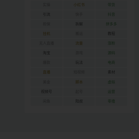
实操
小红书
带货
引流
快手
抖音
担保
拆解
拼多多
挂机
搬运
教程
无人直播
流量
涨粉
淘宝
游戏
源码
爆款
玩法
电商
直播
短视频
素材
美金
脚本
虚拟
视频号
起号
运营
闲鱼
阳叔
零撸