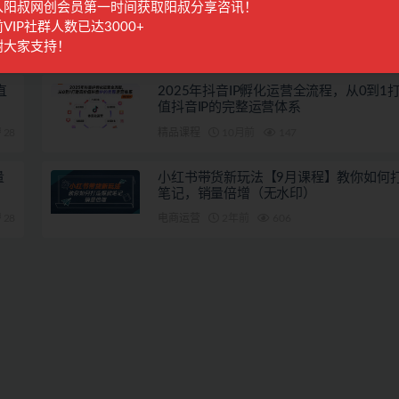
）
（55节课）
入阳叔网创会员第一时间获取阳叔分享咨讯！
VIP社群人数已达3000+
谢大家支持！
直
2025年抖音IP孵化运营全流程，从0到1
值抖音IP的完整运营体系
28
精品课程
10月前
147
量
小红书带货新玩法【9月课程】教你如何
笔记，销量倍增（无水印）
28
电商运营
2年前
606