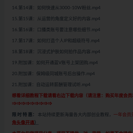
14.第14课：如何快速从3000-10W粉丝.mp4
15.第15课：从运营的角度定义好的内容.mp4
16.第16课：口播类账号要注意哪些细节.mp4
17.第17课：如何打造个人IP和超级符号.mp4
18.第18课：沉浸式护肤如何拍作品内容.mp4
19.附加课：如何开通蓝V账号上架团购.mp4
20.附加课：保姆级同城账号后台操作.mp4
21.附加课：自动运转薪酬管理试听.mp4
想看详细教程下载请看右边下载内容（请注意：
购买
年度会员
⇒⇒⇒⇒⇒⇒⇒⇒⇒
限 时 特 惠：
本站持续更新海量各大内部创业教程，
一年会员
角头像开通
）