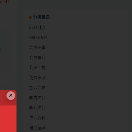
，小
分类目录
SEO引流
tiktok专区
会员专享
定
会员福利
会议回放
免费资源
加入会员
×
！
链接
国内项目
国外项目
生活百科
电商运营