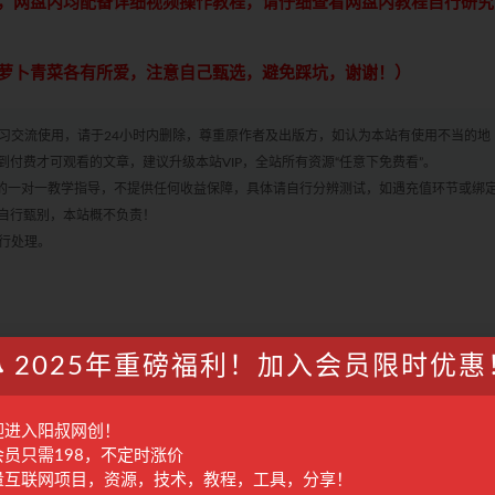
，网盘内均配备详细视频操作教程，请仔细查看网盘内教程自行研究
萝卜青菜各有所爱，注意自己甄选，避免踩坑，谢谢！）
学习交流使用，请于24小时内删除，尊重原作者及出版方，如认为本站有使用不当的地
付费才可观看的文章，建议升级本站VIP，全站所有资源“任意下免费看”。
何的一对一教学指导，不提供任何收益保障，具体请自行分辨测试，如遇充值环节或绑
自行甄别，本站概不负责！
进行处理。
2025年重磅福利！加入会员限时优惠
收藏
海报
迎进入阳叔网创！
会员只需198，不定时涨价
篇
下一篇
量互联网项目，资源，技术，教程，工具，分享！
段
短视频带货爆单实操：1000粉丝稳定月入1w+一台手机可操作