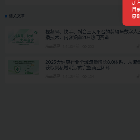
（16节
加
目前
感
相关文章
视频号、快手、抖音三大平台的剪辑与数字人
播技术，内容涵盖20+热门赛道
精品课程
10月前
203
2025大健康行业全域流量增长8.0体系，从流
获取到私域沉淀的完整商业闭环
精品课程
12月前
134