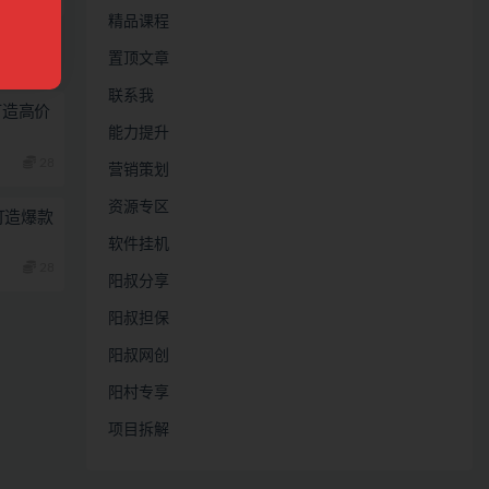
精品课程
置顶文章
联系我
打造高价
能力提升
28
营销策划
资源专区
打造爆款
软件挂机
28
阳叔分享
阳叔担保
阳叔网创
阳村专享
项目拆解