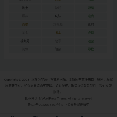
淘宝
游戏
源码
爆款
玩法
电商
直播
短视频
素材
美金
脚本
虚拟
视频号
起号
运营
闲鱼
阳叔
零撸
Copyright © 2023
本站为非盈利性赞助网站，本站所有软件来自互联网，版权
属原著所有，如有需要请购买正版。如有侵权，敬请来信联系我们，我们立即
删除。
阳叔网创 & WordPress Theme. All rights reserved
鲁ICP备2022038507号-1
>公安备案筹备中