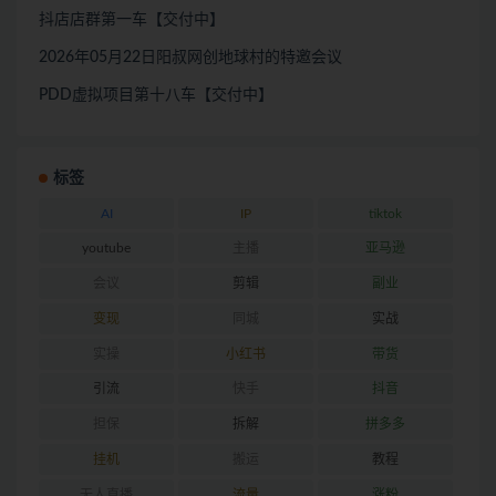
抖店店群第一车【交付中】
2026年05月22日阳叔网创地球村的特邀会议
PDD虚拟项目第十八车【交付中】
标签
AI
IP
tiktok
youtube
主播
亚马逊
会议
剪辑
副业
变现
同城
实战
实操
小红书
带货
引流
快手
抖音
担保
拆解
拼多多
挂机
搬运
教程
无人直播
流量
涨粉