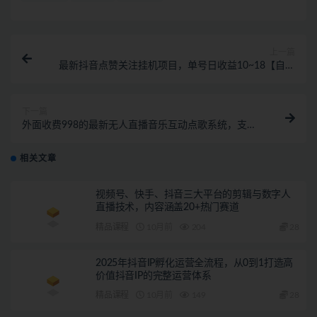
上一篇
最新抖音点赞关注挂机项目，单号日收益10~18【自动
脚本+详细教程】
下一篇
外面收费998的最新无人直播音乐互动点歌系统，支持
抖音【全套脚本+教程】
相关文章
视频号、快手、抖音三大平台的剪辑与数字人
直播技术，内容涵盖20+热门赛道
精品课程
10月前
204
28
2025年抖音IP孵化运营全流程，从0到1打造高
价值抖音IP的完整运营体系
精品课程
10月前
149
28