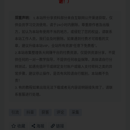
谢！）
郑重声明：
1.本站所分享资料部分来自互联网公开渠道获取，仅
供会员学习交流使用，请于24小时内删除，尊重原作者及出版
方，如认为本站有使用不当的地方，或侵犯了您的权益，请联系
本站工作人员，我们会及时删除。如果遇到付费才可观看的文
章，建议升级本站VIP，全站所有资源“任意下免费看”。
2.本站收集整理各大网赚平台的付费资源，仅提供资源分享，不提
供任何的一对一教学指导，不提供任何收益保障，具体请自行分
辨测试，如遇充值环节或绑定支付账户或输入支付密码之类的异
常步骤，建议停止操作，是否有风险请自行甄别，本站概不负
责！
3. 有的教程如果出现无法下载或者无内容说明链接失效了，请联
系客服进行处理。
引流
抖音
获客
评论
采集
收藏
海报
链接