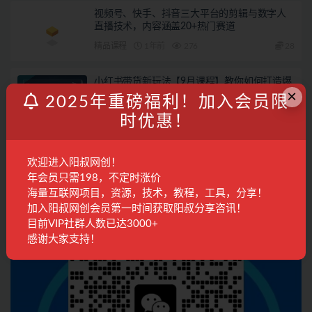
视频号、快手、抖音三大平台的剪辑与数字人
直播技术，内容涵盖20+热门赛道
精品课程
1年前
276
28
小红书带货新玩法【9月课程】教你如何打造爆
×
款笔记，销量倍增（无水印）
2025年重磅福利！加入会员限
电商运营
2年前
609
28
时优惠！
联系客服
欢迎进入阳叔网创！
年会员只需198，不定时涨价
海量互联网项目，资源，技术，教程，工具，分享！
加入阳叔网创会员第一时间获取阳叔分享咨讯！
目前VIP社群人数已达3000+
感谢大家支持！