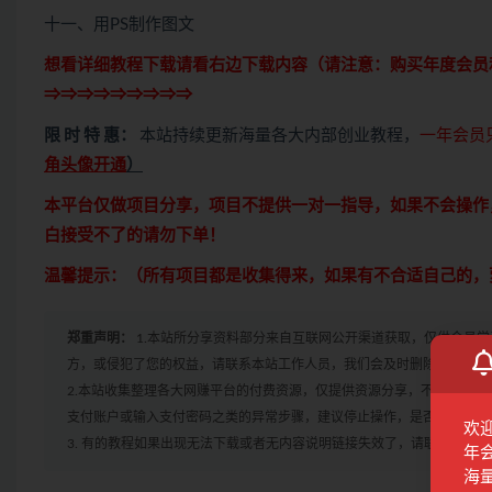
十一、用PS制作图文
想看详细教程下载请看右边下载内容（请注意：
购买
年度会员
⇒⇒⇒⇒⇒⇒⇒⇒⇒
限 时 特 惠：
本站持续更新海量各大内部创业教程，
一年会员
角头像开通
）
本平台仅做项目分享，项目不提供一对一指导，如果不会操作
白接受不了的请勿下单！
温馨提示：（所有项目都是收集得来，如果有不合适自己的，
郑重声明：
1.本站所分享资料部分来自互联网公开渠道获取，仅供会员
方，或侵犯了您的权益，请联系本站工作人员，我们会及时删除。如果遇到
2.本站收集整理各大网赚平台的付费资源，仅提供资源分享，不提供任
支付账户或输入支付密码之类的异常步骤，建议停止操作，是否有风险请
欢
3. 有的教程如果出现无法下载或者无内容说明链接失效了，请联系客服
年
海