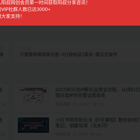
入阳叔网创会员第一时间获取阳叔分享咨讯！
VIP社群人数已达3000+
谢大家支持！
收藏
海报
篇
下一篇
做
只需要邮箱简单注册–6分钟收益1美金–傻瓜式操作
直
2025年抖音IP孵化运营全流程，从0到1
值抖音IP的完整运营体系
28
精品课程
10月前
148
直
小红书带货新玩法【9月课程】教你如何
笔记，销量倍增（无水印）
28
电商运营
2年前
608