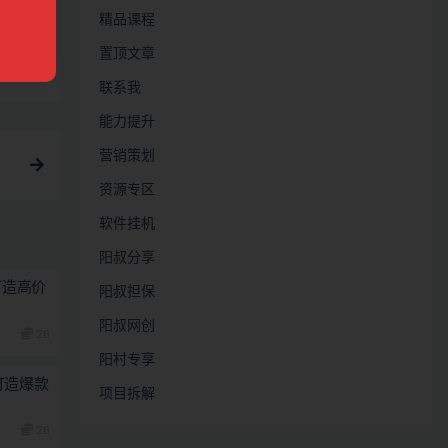
精品课程
置顶文章
链接
联系我
能力提升
营销策划
资源专区
软件挂机
阳叔分享
打造高价
阳叔担保
阳叔网创
28
阳村专享
打造爆款
项目拆解
28