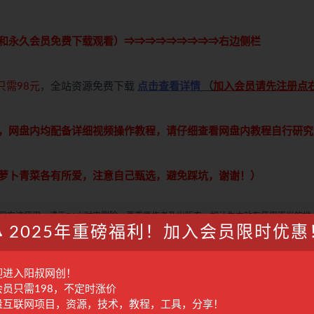
和永久会员免费下载观看）⇒⇒⇒⇒⇒⇒⇒⇒⇒右边侧栏
只需98元
，全站资源免费下载
点击查看详情
（
加入会员请先注册点
，网盘内均配备详细视频操作教程，请仔细查看网盘内教程自行研究
萝卜青菜各有所爱，注意自己甄选，避免踩坑，谢谢！）
学习交流使用，请于24小时内删除，尊重原作者及出版方，如认为本站有使用不当的地
2025年重磅福利！加入会员限时优惠
付费才可观看的文章，建议升级本站VIP，全站所有资源“任意下免费看”。
何的一对一教学指导，不提供任何收益保障，具体请自行分辨测试，如遇充值环节或绑
自行甄别，本站概不负责！
迎进入阳叔网创！
进行处理。
会员只需198，不定时涨价
量互联网项目，资源，技术，教程，工具，分享！