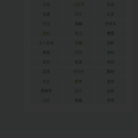
实操
小红书
带货
引流
快手
抖音
担保
拆解
拼多多
挂机
搬运
教程
无人直播
流量
涨粉
淘宝
游戏
源码
爆款
玩法
电商
直播
短视频
素材
美金
脚本
虚拟
视频号
起号
运营
闲鱼
阳叔
零撸