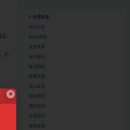
分类目录
SEO引流
右上
tiktok专区
会员专享
，小
会员福利
会议回放
免费资源
加入会员
×
！
国内项目
定
国外项目
生活百科
电商运营