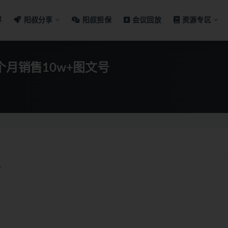
群
阳叔分享
阳叔担保
会议回放
资源专区
个月销售10w+图文号
号