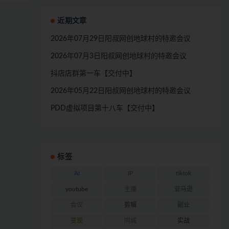
近期文章
2026年07月29日阳叔网创地球村的特邀会议
2026年07月3日阳叔网创地球村的特邀会议
抖店店群第一车【交付中】
2026年05月22日阳叔网创地球村的特邀会议
PDD虚拟项目第十八车【交付中】
标签
AI
IP
tiktok
youtube
主播
亚马逊
会议
剪辑
副业
变现
同城
实战