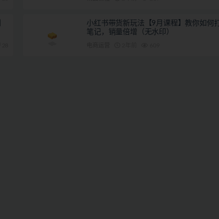
训
小红书带货新玩法【9月课程】教你如何
笔记，销量倍增（无水印）
28
电商运营
2年前
609