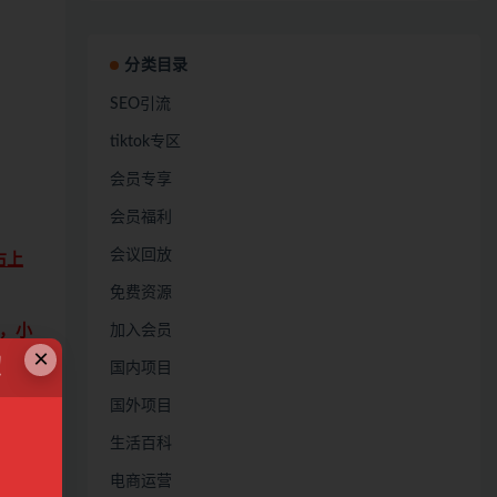
分类目录
SEO引流
tiktok专区
会员专享
会员福利
会议回放
右上
免费资源
，小
加入会员
×
！
国内项目
国外项目
生活百科
电商运营