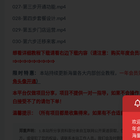
027-第三步开通功能.mp4
028-第四步套餐设计.mp4
029-第五步门店运营.mp4
030-第六步迁移来客.mp4
想看详细教程下载请看右边下载内容（请注意：
购买
年度会员
⇒⇒⇒⇒⇒⇒⇒⇒⇒
限 时 特 惠：
本站持续更新海量各大内部创业教程，
一年会员
角头像开通
）
本平台仅做项目分享，项目不提供一对一指导，如果不会操作
白接受不了的请勿下单！
温馨提示：（所有项目都是收集得来，如果有不合适自己的，
欢
年
郑重声明：
1.本站所分享资料部分来自互联网公开渠道获取，仅供会员
海
方，或侵犯了您的权益，请联系本站工作人员，我们会及时删除。如果遇到