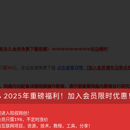
和永久会员免费下载观看）⇒⇒⇒⇒⇒⇒⇒⇒⇒右边侧栏
只需98元
，全站资源免费下载
点击查看详情
（
加入会员请先注册点
，网盘内均配备详细视频操作教程，请仔细查看网盘内教程自行研究
2025年重磅福利！加入会员限时优惠
萝卜青菜各有所爱，注意自己甄选，避免踩坑，谢谢！）
迎进入阳叔网创！
会员只需198，不定时涨价
学习交流使用，请于24小时内删除，尊重原作者及出版方，如认为本站有使用不当的地
量互联网项目，资源，技术，教程，工具，分享！
付费才可观看的文章，建议升级本站VIP，全站所有资源“任意下免费看”。