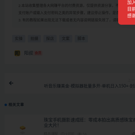
加
2.本站收集整理各大网赚平台的付费资源，仅提供资源分享，不提供任
目前
支付账户或输入支付密码之类的异常步骤，建议停止操作，是否有风险请
感
3. 有的教程如果出现无法下载或者无内容说明链接失效了，请联系客服
实操
拍摄
探店
文案
脚本
阳叔
会员
上一
听音乐赚美金-模拟器批量多开-单机日入150+-封
相关文章
珠宝手机摄影速成班：零成本拍出高质感珠宝
业大片！
精品课程
9月前
56