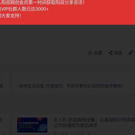
入阳叔网创会员第一时间获取阳叔分享咨讯！
何的一对一教学指导，不提供任何收益保障，具体请自行分辨测试，如遇充值环节或绑
VIP社群人数已达3000+
自行甄别，本站概不负责！
谢大家支持！
进行处理。
收藏
海报
篇
下一篇
面
本地生活功能 开通技巧：手把手教你抖音团购操作教程！
商
无人机-航拍教程全集，从基础知识到高
让你快速成为航拍高手
28
精品课程
2年前
219