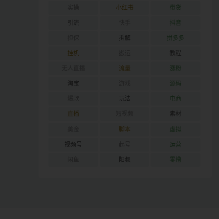
实操
小红书
带货
引流
快手
抖音
担保
拆解
拼多多
挂机
搬运
教程
无人直播
流量
涨粉
淘宝
游戏
源码
爆款
玩法
电商
直播
短视频
素材
美金
脚本
虚拟
视频号
起号
运营
闲鱼
阳叔
零撸