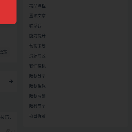
定
精品课程
置顶文章
联系我
能力提升
营销策划
链接
资源专区
软件挂机
阳叔分享
阳叔担保
阳叔网创
阳村专享
项目拆解
级技巧，
28