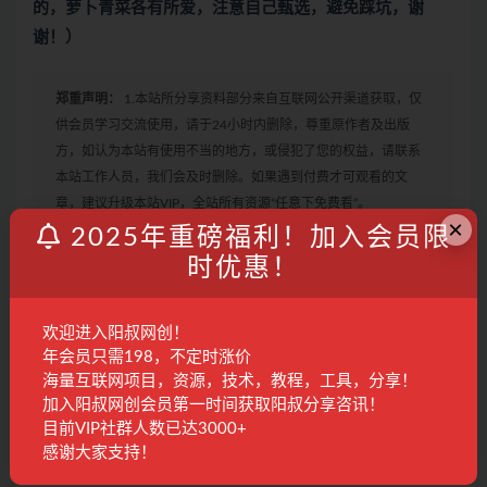
的，萝卜青菜各有所爱，注意自己甄选，避免踩坑，谢
谢！）
郑重声明：
1.本站所分享资料部分来自互联网公开渠道获取，仅
供会员学习交流使用，请于24小时内删除，尊重原作者及出版
方，如认为本站有使用不当的地方，或侵犯了您的权益，请联系
本站工作人员，我们会及时删除。如果遇到付费才可观看的文
章，建议升级本站VIP，全站所有资源“任意下免费看”。
×
2.本站收集整理各大网赚平台的付费资源，仅提供资源分享，不提
2025年重磅福利！加入会员限
供任何的一对一教学指导，不提供任何收益保障，具体请自行分
时优惠！
辨测试，如遇充值环节或绑定支付账户或输入支付密码之类的异
常步骤，建议停止操作，是否有风险请自行甄别，本站概不负
欢迎进入阳叔网创！
责！
年会员只需198，不定时涨价
3. 有的教程如果出现无法下载或者无内容说明链接失效了，请联
海量互联网项目，资源，技术，教程，工具，分享！
系客服进行处理。
加入阳叔网创会员第一时间获取阳叔分享咨讯！
目前VIP社群人数已达3000+
感谢大家支持！
快手
热门
课程