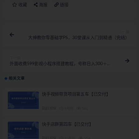
收藏
海报
链接
上一篇
大神教你零基础学PS，30堂课从入门到精通（完结）
下一篇
外面收费599影视小程序搭建教程，号称日入300＋
【源码+教程】
相关文章
快手视频带货项目第五车【已交付】
阳叔担保
9月前
581
快手店群第四车【已交付】
阳叔担保
10月前
554