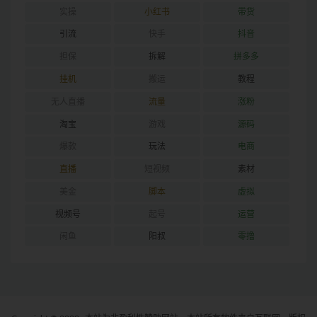
实操
小红书
带货
引流
快手
抖音
担保
拆解
拼多多
挂机
搬运
教程
无人直播
流量
涨粉
淘宝
游戏
源码
爆款
玩法
电商
直播
短视频
素材
美金
脚本
虚拟
视频号
起号
运营
闲鱼
阳叔
零撸