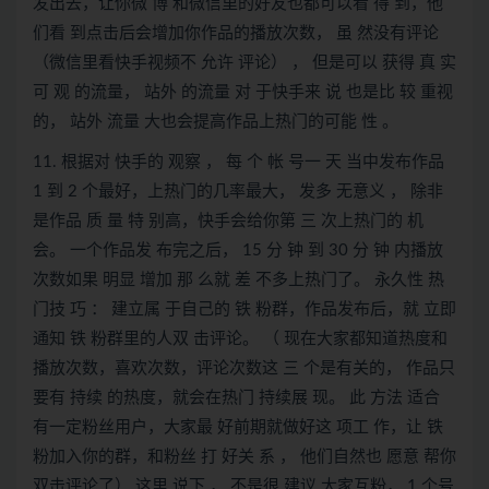
发出去，让你微 博 和微信里的好友也都可以看 得 到，他
们看 到点击后会增加你作品的播放次数， 虽 然没有评论
（微信里看快手视频不 允许 评论） ， 但是可以 获得 真 实
可 观 的流量， 站外 的流量 对 于快手来 说 也是比 较 重视
的， 站外 流量 大也会提高作品上热门的可能 性 。
11. 根据对 快手的 观察 ， 每 个 帐 号一 天 当中发布作品
1 到 2 个最好，上热门的几率最大， 发多 无意义 ， 除非
是作品 质 量 特 别高，快手会给你第 三 次上热门的 机
会。 一个作品发 布完之后， 15 分 钟 到 30 分 钟 内播放
次数如果 明显 增加 那 么就 差 不多上热门了。 永久性 热
门技 巧 ： 建立属 于自己的 铁 粉群，作品发布后，就 立即
通知 铁 粉群里的人双 击评论。 （ 现在大家都知道热度和
播放次数，喜欢次数，评论次数这 三 个是有关的， 作品只
要有 持续 的热度，就会在热门 持续展 现。 此 方法 适合
有一定粉丝用户，大家最 好前期就做好这 项工 作，让 铁
粉加入你的群，和粉丝 打 好关 系 ， 他们自然也 愿意 帮你
双击评论了） 这里 说下 ， 不是很 建议 大家互粉， 1 个号