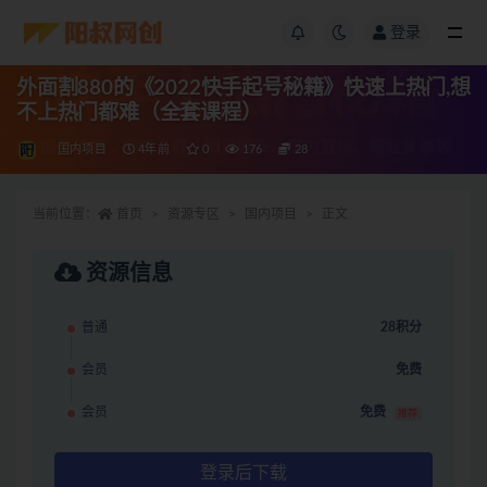
登录
外面割880的《2022快手起号秘籍》快速上热门,想
不上热门都难（全套课程）
国内项目
4年前
0
176
28
当前位置：
首页
资源专区
国内项目
正文
资源信息
普通
28积分
会员
免费
会员
免费
推荐
登录后下载