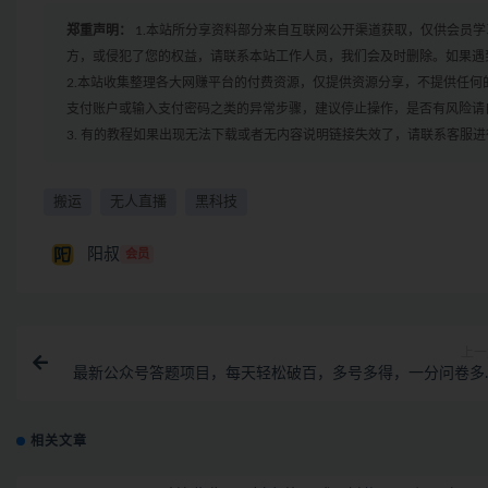
郑重声明：
1.本站所分享资料部分来自互联网公开渠道获取，仅供会员
方，或侵犯了您的权益，请联系本站工作人员，我们会及时删除。如果遇到
2.本站收集整理各大网赚平台的付费资源，仅提供资源分享，不提供任
支付账户或输入支付密码之类的异常步骤，建议停止操作，是否有风险请
3. 有的教程如果出现无法下载或者无内容说明链接失效了，请联系客服
搬运
无人直播
黑科技
阳叔
会员
上一
最新公众号答题项目，每天轻松破百，多号多得，一分问卷多
收
相关文章