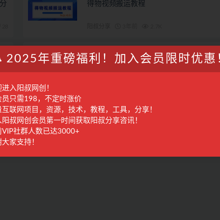
分
得物视频搬运教程
28
阳叔分享
3年前
2.7K
一
读书赚钱实战营，从0到1边读书边赚钱
2025年重磅福利！加入会员限时优惠
入百万梦想,写作变现
28
国内项目
2年前
1.6K
迎进入阳叔网创！
会员只需198，不定时涨价
量互联网项目，资源，技术，教程，工具，分享！
入阳叔网创会员第一时间获取阳叔分享咨讯！
VIP社群人数已达3000+
谢大家支持！