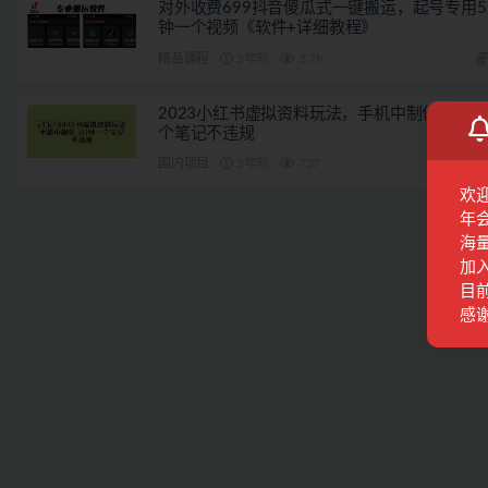
对外收费699抖音傻瓜式一键搬运，起号专用5
钟一个视频《软件+详细教程》
精品课程
3年前
3.7K
2023小红书虚拟资料玩法，手机中制作3分钟
个笔记不违规
国内项目
3年前
737
欢
年
海
加
目前
感