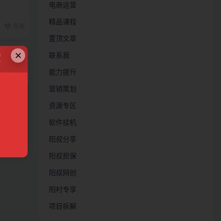
电商运营
精品课程
专属
置顶文章
，实现年
×
联系我
！
能力提升
28
营销策划
资源专区
软件挂机
阳叔分享
阳叔担保
阳叔网创
阳村专享
项目拆解