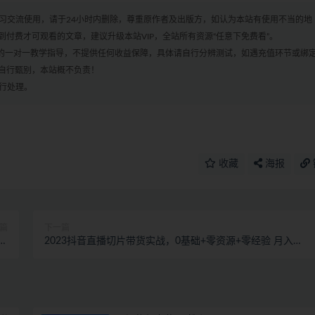
学习交流使用，请于24小时内删除，尊重原作者及出版方，如认为本站有使用不当的地
付费才可观看的文章，建议升级本站VIP，全站所有资源“任意下免费看”。
何的一对一教学指导，不提供任何收益保障，具体请自行分辨测试，如遇充值环节或绑
自行甄别，本站概不负责！
进行处理。
收藏
海报
篇
下一篇
份
2023抖音直播切片带货实战，0基础+零资源+零经验 月入
益
10W+借力IP实现躺赚