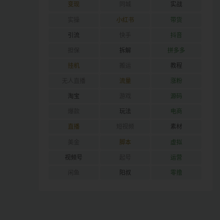
变现
同城
实战
实操
小红书
带货
引流
快手
抖音
担保
拆解
拼多多
挂机
搬运
教程
无人直播
流量
涨粉
淘宝
游戏
源码
爆款
玩法
电商
直播
短视频
素材
美金
脚本
虚拟
视频号
起号
运营
闲鱼
阳叔
零撸