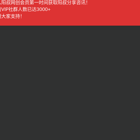
入阳叔网创会员第一时间获取阳叔分享咨讯！
VIP社群人数已达3000+
谢大家支持！