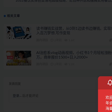
2022餐饮实体创业落地超级指南：近百种开店和摆摊实用餐饮
方，创业者必
相关文章
读书赚钱实战营，从0到1边读书边赚钱，实现
入百万梦想,写作变现
国内项目
2年前
1.6K
AI治愈系vlog动画视频，小红书1个月轻松涨
万，商单报价1500+日入2000+
国内项目
2年前
1.2K
发表回复
登录...
后才能评论
欢
年
海