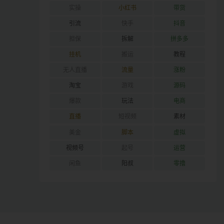
实操
小红书
带货
引流
快手
抖音
担保
拆解
拼多多
挂机
搬运
教程
无人直播
流量
涨粉
淘宝
游戏
源码
爆款
玩法
电商
直播
短视频
素材
美金
脚本
虚拟
视频号
起号
运营
闲鱼
阳叔
零撸