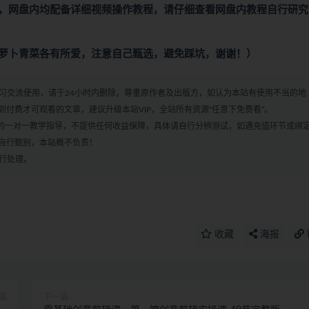
，网盘内均配备详细视频操作教程，请仔细查看网盘内教程自行研究
萝卜青菜各有所爱，注意自己甄选，避免踩坑，谢谢！）
学习交流使用，请于24小时内删除，尊重原作者及出版方，如认为本站有使用不当的地
付费才可观看的文章，建议升级本站VIP，全站所有资源“任意下免费看”。
何的一对一教学指导，不提供任何收益保障，具体请自行分辨测试，如遇充值环节或绑
自行甄别，本站概不负责！
进行处理。
收藏
海报
篇
下一篇