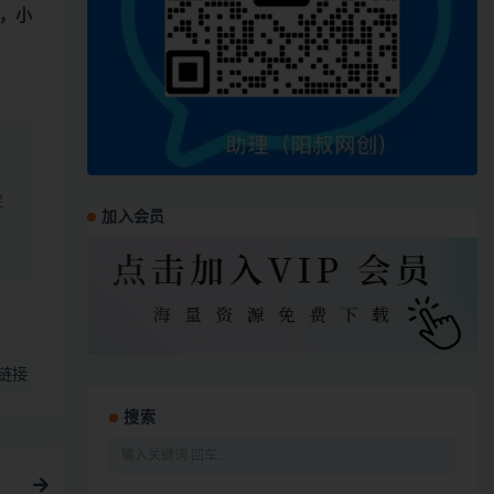
，小
定
加入会员
链接
搜索