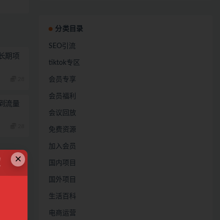
分类目录
SEO引流
长期项
tiktok专区
28
会员专享
会员福利
到流量
会议回放
28
免费资源
加入会员
×
！
国内项目
国外项目
生活百科
电商运营