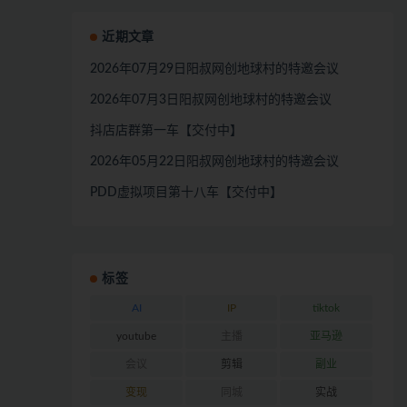
近期文章
2026年07月29日阳叔网创地球村的特邀会议
2026年07月3日阳叔网创地球村的特邀会议
抖店店群第一车【交付中】
2026年05月22日阳叔网创地球村的特邀会议
PDD虚拟项目第十八车【交付中】
标签
AI
IP
tiktok
youtube
主播
亚马逊
会议
剪辑
副业
变现
同城
实战