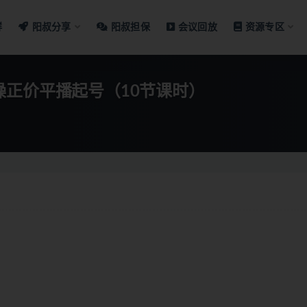
群
阳叔分享
阳叔担保
会议回放
资源专区
操正价平播起号（10节课时）