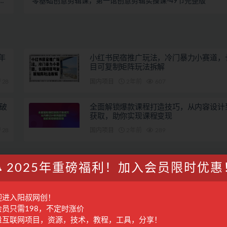
秘
零基础创意剪辑课，第一馆创意剪辑实操课-49节完整版
备
年
小红书民宿推广玩法，冷门暴力小赛道，
目可复制矩阵玩法拆解
28
国内项目
2年前
607
粉破
全面解锁爆款课程打造技巧，从内容设计
获取，助你实现课程变现
28
国内项目
2年前
289
2025年重磅福利！加入会员限时优惠
迎进入阳叔网创！
会员只需198，不定时涨价
量互联网项目，资源，技术，教程，工具，分享！