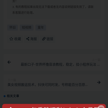
责！
3. 有的教程如果出现无法下载或者无内容说明链接失效了，请联
系客服进行处理。
怀旧
短视频
童年
收藏
海报
链接
上一篇
最新口子-世界杯撸音浪教程，稳定，挂小程序玩法 价
值998
下一篇
美女视频搬运技术，抖快可同时发，号称能百分百原创
（安卓手机)
相关文章