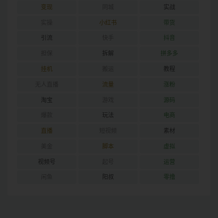
变现
同城
实战
实操
小红书
带货
引流
快手
抖音
担保
拆解
拼多多
挂机
搬运
教程
无人直播
流量
涨粉
淘宝
游戏
源码
爆款
玩法
电商
直播
短视频
素材
美金
脚本
虚拟
视频号
起号
运营
闲鱼
阳叔
零撸