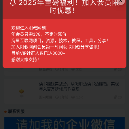
×
短视频从0到1的实战营：系统覆盖商业定位,内
2025年重磅福利！加入会员限
容创作到变现闭环的全链路技能
时优惠！
精品课程
12月前
123
28
欢迎进入阳叔网创！
快手视频带货项目第三车【已交付】
年会员只需198，不定时涨价
海量互联网项目，资源，技术，教程，工具，分享！
阳叔担保
1年前
654
加入阳叔网创会员第一时间获取阳叔分享咨讯！
目前VIP社群人数已达3000+
2025年全域投放操作指南，结合直播与短视
感谢大家支持！
频，打造高效营销闭环
精品课程
1年前
332
28
读书赚钱实战营，从0到1边读书边赚钱，实现
年入百万梦想,写作变现
国内项目
2年前
1.6K
28
联系客服