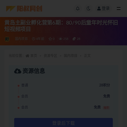
登录
黄岛主副业孵化营第6期：80/90后童年时光怀旧
短视频项目
国内项目
4年前
0
258
28
当前位置：
首页
资源专区
国内项目
正文
资源信息
普通
28积分
会员
免费
会员
免费
推荐
登录后下载