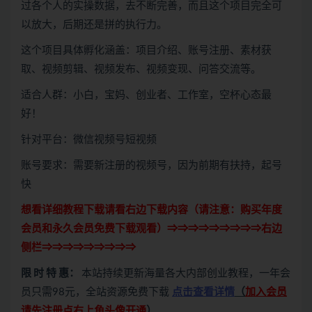
过各个人的实操数据，去不断完善，而且这个项目完全可
以放大，后期还是拼的执行力。
这个项目具体孵化涵盖：项目介绍、账号注册、素材获
取、视频剪辑、视频发布、视频变现、问答交流等。
适合人群：小白，宝妈、创业者、工作室，空杯心态最
好！
针对平台：微信视频号短视频
账号要求：需要新注册的视频号，因为前期有扶持，起号
快
想看详细教程下载请看右边下载内容（请注意：
购买
年度
会员和永久会员免费下载观看）⇒⇒⇒⇒⇒⇒⇒⇒⇒右边
侧栏⇒⇒⇒⇒⇒⇒⇒⇒⇒
限 时 特 惠：
本站持续更新海量各大内部创业教程，一年会
员只需98元，全站资源免费下载
点击查看详情
（
加入会员
请先注册点右上角头像开通
）