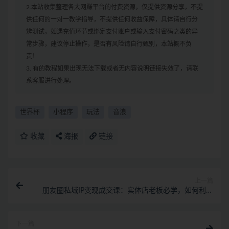
2.本站收集整理各大网赚平台的付费资源，仅提供资源分享，不提
供任何的一对一教学指导，不提供任何收益保障，具体请自行分
辨测试，如遇充值环节或绑定支付账户或输入支付密码之类的异
常步骤，建议停止操作，是否有风险请自行甄别，本站概不负
责！
3. 有的教程如果出现无法下载或者无内容说明链接失效了，请联
系客服进行处理。
世界杯
小程序
玩法
音浪
收藏
海报
链接
上一篇
朋友圈私域IP变现成交课：实体店老板必学，如何利用
短视频获客
下一篇