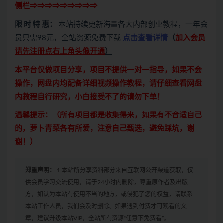
侧栏⇒⇒⇒⇒⇒⇒⇒⇒⇒
限 时 特 惠：
本站持续更新海量各大内部创业教程，一年会
员只需98元，全站资源免费下载
点击查看详情
（
加入会员
请先注册点右上角头像开通
）
本平台仅做项目分享，项目不提供一对一指导，如果不会
操作，网盘内均配备详细视频操作教程，请仔细查看网盘
内教程自行研究，小白接受不了的请勿下单！
温馨提示：（所有项目都是收集得来，如果有不合适自己
的，萝卜青菜各有所爱，注意自己甄选，避免踩坑，谢
谢！）
郑重声明：
1.本站所分享资料部分来自互联网公开渠道获取，仅
供会员学习交流使用，请于24小时内删除，尊重原作者及出版
方，如认为本站有使用不当的地方，或侵犯了您的权益，请联系
本站工作人员，我们会及时删除。如果遇到付费才可观看的文
章，建议升级本站VIP，全站所有资源“任意下免费看”。