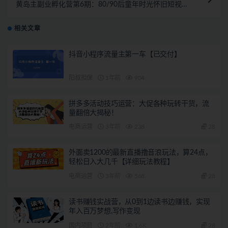
黄岛主副业孵化营第6期：80/90后童年时光怀旧短视频
项目
相关文章
抖音小程序流量主第一车【已交付】
阳叔担保
1年前
904
拼多多活动技巧运营：大促各种玩转干货，流
量翻倍大揭秘！
电商运营
3年前
238
28
外面卖1200的最新直播撸音浪玩法，算24点，
轻松日入大几千【详细玩法教程】
电商运营
3年前
568
28
读书赚钱实战营，从0到1边读书边赚钱，实现
年入百万梦想,写作变现
国内项目
2年前
1.6K
28