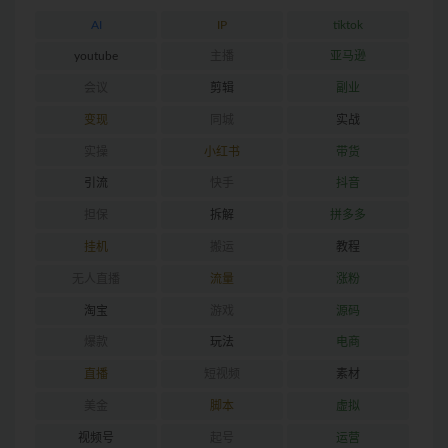
AI
IP
tiktok
youtube
主播
亚马逊
会议
剪辑
副业
变现
同城
实战
实操
小红书
带货
引流
快手
抖音
担保
拆解
拼多多
挂机
搬运
教程
无人直播
流量
涨粉
淘宝
游戏
源码
爆款
玩法
电商
直播
短视频
素材
美金
脚本
虚拟
视频号
起号
运营