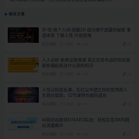
底层逻辑+万能模板
相关文章
开·悟-做个人间·清醒2.0 成功者不透露的秘密 看
透本质 了解人性 升级思维
精品课程
3年前
540
28
人人必修-新商业思维课 真正改变命运的恰恰是
那些看起来没什么用的知识
精品课程
3年前
278
28
人性认知成长课，在红尘中建立你的世界观人
生观价值观，52节课带你疯狂成长
精品课程
3年前
470
28
AI驱动谷歌SEO与AEO实战：轻松实现300%网
站流量飙升
精品课程
9月前
141
28