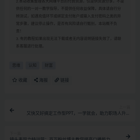
2.本站收集整理各大网赚平台的付费资源，仅提供资源分享，不提
供任何的一对一教学指导，不提供任何收益保障，具体请自行分
辨测试，如遇充值环节或绑定支付账户或输入支付密码之类的异
常步骤，建议停止操作，是否有风险请自行甄别，本站概不负
责！
3. 有的教程如果出现无法下载或者无内容说明链接失效了，请联
系客服进行处理。
思维
认知
财富
收藏
海报
链接
上一篇
又快又好搞定工作型PPT，一学就会，助力职场人升职
加薪
下一篇
镜头表现力特训营：百万粉丝博主教您提高口播能力，