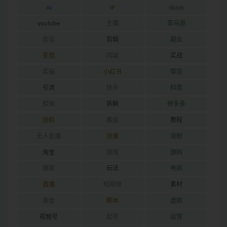
AI
IP
tiktok
youtube
主播
亚马逊
会议
剪辑
副业
变现
同城
实战
实操
小红书
带货
引流
快手
抖音
担保
拆解
拼多多
挂机
搬运
教程
无人直播
流量
涨粉
淘宝
游戏
源码
爆款
玩法
电商
直播
短视频
素材
美金
脚本
虚拟
视频号
起号
运营