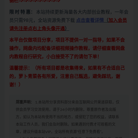
侧栏⇒⇒⇒⇒⇒⇒⇒⇒⇒
限 时 特 惠：
本站持续更新海量各大内部创业教程，一年会
员只需98元，全站资源免费下载
点击查看详情
（
加入会员
请先注册点右上角头像开通
）
本平台仅做项目分享，项目不提供一对一指导，如果不会
操作，网盘内均配备详细视频操作教程，请仔细查看网盘
内教程自行研究，小白接受不了的请勿下单！
温馨提示：（所有项目都是收集得来，如果有不合适自己
的，萝卜青菜各有所爱，注意自己甄选，避免踩坑，谢
谢！）
郑重声明：
1.本站所分享资料部分来自互联网公开渠道获取，仅
供会员学习交流使用，请于24小时内删除，尊重原作者及出版
方，如认为本站有使用不当的地方，或侵犯了您的权益，请联系
本站工作人员，我们会及时删除。如果遇到付费才可观看的文
章，建议升级本站VIP，全站所有资源“任意下免费看”。