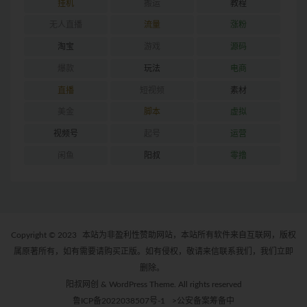
挂机
搬运
教程
无人直播
流量
涨粉
淘宝
游戏
源码
爆款
玩法
电商
直播
短视频
素材
美金
脚本
虚拟
视频号
起号
运营
闲鱼
阳叔
零撸
Copyright © 2023
本站为非盈利性赞助网站，本站所有软件来自互联网，版权
属原著所有，如有需要请购买正版。如有侵权，敬请来信联系我们，我们立即
删除。
阳叔网创 & WordPress Theme. All rights reserved
鲁ICP备2022038507号-1
>公安备案筹备中