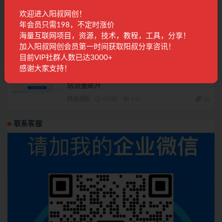
电商运营
3年前
214
28
欢迎进入阳叔网创！
年会员只需198，不定时涨价
2023千川投放实操高级课程：了解千川投放方
海量互联网项目，资源，技术，教程，工具，分享！
法，拥有专业投放思维
加入阳叔网创会员第一时间获取阳叔分享咨讯！
电商运营
4年前
246
28
目前VIP社群人数已达3000+
感谢大家支持！
AI驱动谷歌SEO与AEO实战：轻松实现300%网
站流量飙升
精品课程
9月前
143
28
联系客服