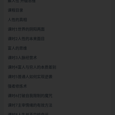
解人性 升级思维
课程目录
人性的真相
课时1世界的阴阳两面
课时2人性的本来面目
富人的思维
课时3人脉经营术
课时4富人与穷人的本质差别
课时5普通人如何实现逆袭
强者修炼术
课时6打破自我限制的魔咒
课时7主宰情绪的有效方法
课时8人生并不交给命运