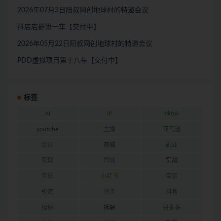
2026年07月3日阳叔网创地球村的特邀会议
抖店店群第一车【交付中】
2026年05月22日阳叔网创地球村的特邀会议
PDD虚拟项目第十八车【交付中】
标签
AI
IP
tiktok
youtube
主播
亚马逊
会议
剪辑
副业
变现
同城
实战
实操
小红书
带货
引流
快手
抖音
担保
拆解
拼多多