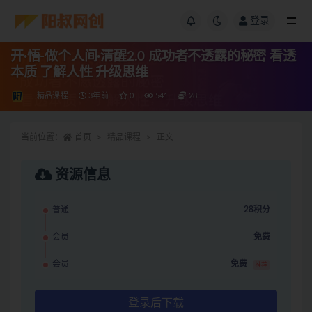
登录
开·悟-做个人间·清醒2.0 成功者不透露的秘密 看透
本质 了解人性 升级思维
精品课程
3年前
0
541
28
当前位置：
首页
精品课程
正文
资源信息
普通
28积分
会员
免费
会员
免费
推荐
登录后下载