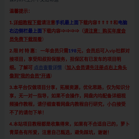
温馨提示：
1.
详细教程下载
请注意
手机最上面
下载内容⇑⇑⇑⇑和
电脑
右边侧栏最上面
下载内容⇒⇒⇒⇒（
请注意：购买年度会
员免费下载观看
）
2.限 时 特 惠：
一年会员只需
198
元，会员后可入vip社群对
接项目，享受阳叔担保服务，担保区有已发车的项目明
细。了解可
点击查看详情
（
加入会员请先注册点右上角头
像到“我的会员”开通
）
3.本平台仅做项目分享，拓展资源，优化思路，仅为知识分
享，无一对一指导，如果不会操作，网盘内均配备详细视
频操作教程，请仔细查看网盘内教程自行研究，小白接受
不了的请勿下单！
4.本站项目教程都是收集得来，如果有不合适自己的，萝卜
青菜各有所爱，注意自己甄选，避免踩坑，谢谢！