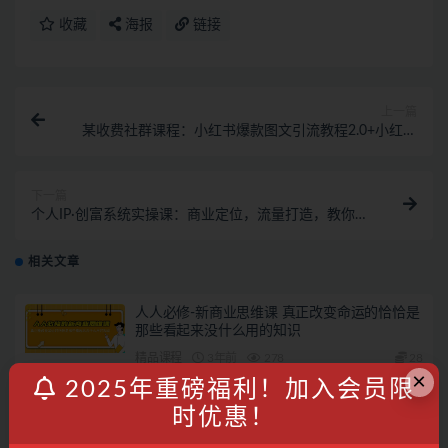
收藏
海报
链接
上一篇
某收费社群课程：小红书爆款图文引流教程2.0+小红书
单篇图文连爆秘籍
下一篇
个人IP·创富系统实操课：商业定位，流量打造，教你做
个赚钱的抖音号
相关文章
人人必修-新商业思维课 真正改变命运的恰恰是
那些看起来没什么用的知识
精品课程
3年前
278
28
×
2025年重磅福利！加入会员限
娱乐型主播特训：主播思维培训，直播思维+案
时优惠！
例分析+直播运营