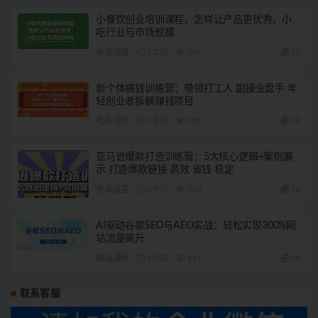
小餐饮创业培训课程，怎样让产品更优秀，小
吃行业与市场规模
电商运营
3年前
247
28
新个体搞钱训练营：带领打工人 副操业盘手 年
轻创业者拆解赚钱项目
电商运营
3年前
281
28
亚马逊爆款打造训练营：5大核心逻辑+案例展
示 打造爆款链接 高效 省钱 稳定
电商运营
3年前
203
28
AI驱动谷歌SEO与AEO实战：轻松实现300%网
站流量飙升
精品课程
9月前
141
28
联系客服