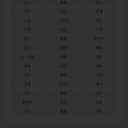
会议
剪辑
副业
变现
同城
实战
实操
小红书
带货
引流
快手
抖音
担保
拆解
拼多多
挂机
搬运
教程
无人直播
流量
涨粉
淘宝
游戏
源码
爆款
玩法
电商
直播
短视频
素材
美金
脚本
虚拟
视频号
起号
运营
闲鱼
阳叔
零撸