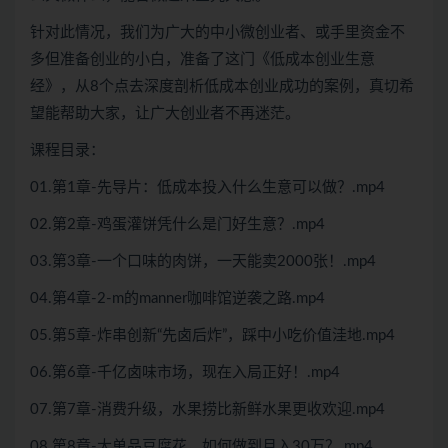
针对此情况，我们为广大的中小微创业者、或手里资金不
多但准备创业的小白，准备了这门《低成本创业生意
经》，从8个点去深度剖析低成本创业成功的案例，真切希
望能帮助大家，让广大创业者不再迷茫。
课程目录：
01.第1章-先导片：低成本投入什么生意可以做？.mp4
02.第2章-鸡蛋灌饼凭什么是门好生意？.mp4
03.第3章-一个口味的肉饼，一天能卖2000张！.mp4
04.第4章-2-m的manner咖啡馆逆袭之路.mp4
05.第5章-炸串创新“先卤后炸”，踩中小吃价值洼地.mp4
06.第6章-千亿卤味市场，现在入局正好！.mp4
07.第7章-消费升级，水果捞比新鲜水果更收欢迎.mp4
08.第8章-大单品豆腐花，如何做到月入30万？.mp4