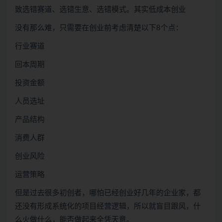
致选错赛道、选错生意、选错模式。其实低成本创业
没有那么难，只需要在创业前考虑清楚以下8个点：
行业赛道
回本周期
投资金额
人员选址
产品结构
消费人群
创业风险
运营策略
但是过去很多初创者，哪怕已经创业好几年的企业家，都
还没有形成系统化的项目经营逻辑，所以就盲目跟风，什
么火做什么，能否做起来全凭天意。