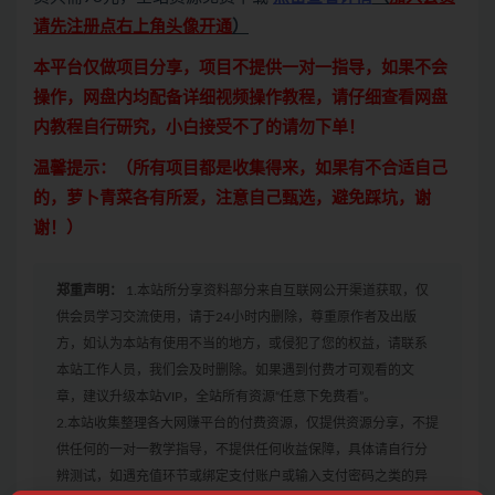
请先注册点右上角头像开通
）
本平台仅做项目分享，项目不提供一对一指导，如果不会
操作，网盘内均配备详细视频操作教程，请仔细查看网盘
内教程自行研究，小白接受不了的请勿下单！
温馨提示：（所有项目都是收集得来，如果有不合适自己
的，萝卜青菜各有所爱，注意自己甄选，避免踩坑，谢
谢！）
郑重声明：
1.本站所分享资料部分来自互联网公开渠道获取，仅
供会员学习交流使用，请于24小时内删除，尊重原作者及出版
方，如认为本站有使用不当的地方，或侵犯了您的权益，请联系
本站工作人员，我们会及时删除。如果遇到付费才可观看的文
章，建议升级本站VIP，全站所有资源“任意下免费看”。
2.本站收集整理各大网赚平台的付费资源，仅提供资源分享，不提
供任何的一对一教学指导，不提供任何收益保障，具体请自行分
辨测试，如遇充值环节或绑定支付账户或输入支付密码之类的异