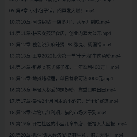
09.第9章-小小包子铺，闷声发大财！.mp4
10.第10章-阿贵锅贴“一店多开”，从早开到晚.mp4
11.第11章-耕宏女孩轻食店，创业内幕大公开.mp4
12.第12章-独创浇头麻辣烫-PK-张亮、杨国福.mp4
13.第13章-王岑2022投资第一单“十分湘”牛肉汤粉.mp4
14.第14章-新品类花式椰子冻，一年盈利400万！.mp4
15.第15章-地摊烤榴莲，单日营收可达3000元.mp4
16.第16章-年轻人都爱的螺蛳粉，靠重口味出园.mp4
17.第17章-最快2个月回本的小酒馆，是个好赛道.mp4
18.第18章-宠物店红利期，猫的市场大于狗.mp4
19.第19章-开在社区的小型儿童书店，低投入大回报-.mp4
20.第20章-抓住“懒人经济”的洗鞋生意，潜力无限！.mp4