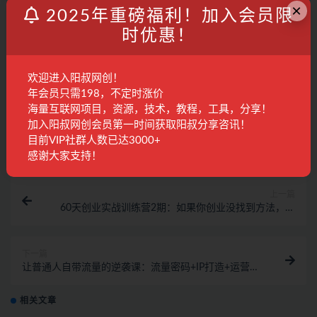
常步骤，建议停止操作，是否有风险请自行甄别，本站概不负
×
2025年重磅福利！加入会员限
责！
时优惠！
3. 有的教程如果出现无法下载或者无内容说明链接失效了，请联
系客服进行处理。
欢迎进入阳叔网创！
年会员只需198，不定时涨价
创业
案例
生意经
海量互联网项目，资源，技术，教程，工具，分享！
加入阳叔网创会员第一时间获取阳叔分享咨讯！
收藏
海报
链接
目前VIP社群人数已达3000+
感谢大家支持！
上一篇
60天创业实战训练营2期：如果你创业没找到方法，进
来这里找赛道-价值3000元
下一篇
让普通人自带流量的逆袭课：流量密码+IP打造+运营技
术·财富路径
相关文章