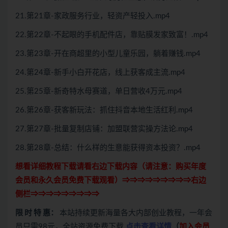
21.第21章-家政服务行业，轻资产轻投入.mp4
22.第22章-不起眼的手机配件店，靠贴膜发家致富！.mp4
23.第23章-开在商超里的小型儿童乐园，躺着赚钱.mp4
24.第24章-新手小白开花店，线上获客成主流.mp4
25.第25章-新奇特水母赛道，单日营收4万元.mp4
26.第26章-获客新玩法：抓住抖音本地生活红利.mp4
27.第27章-批量复制店铺：加盟联营实操方法论.mp4
28.第28章-总结：什么样的生意能获得资本投资？.mp4
想看详细教程下载请看右边下载内容（请注意：
购买
年度
会员和永久会员免费下载观看）⇒⇒⇒⇒⇒⇒⇒⇒⇒右边
侧栏⇒⇒⇒⇒⇒⇒⇒⇒⇒
限 时 特 惠：
本站持续更新海量各大内部创业教程，一年会
员只需98元，全站资源免费下载
点击查看详情
（
加入会员