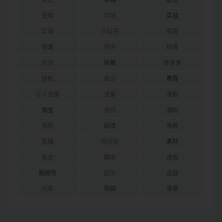
会议
剪辑
副业
变现
同城
实战
实操
小红书
带货
引流
快手
抖音
担保
拆解
拼多多
挂机
搬运
教程
无人直播
流量
涨粉
淘宝
游戏
源码
爆款
玩法
电商
直播
短视频
素材
美金
脚本
虚拟
视频号
起号
运营
闲鱼
阳叔
零撸