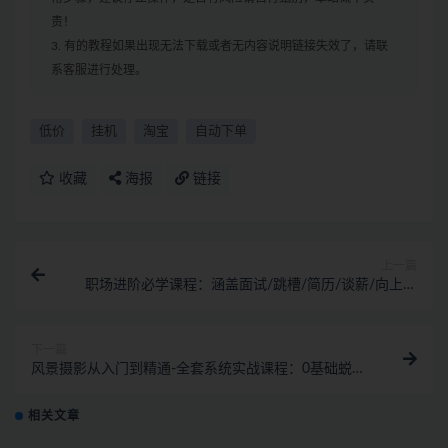
责！
3. 有的教程如果出现无法下载或者无内容说明链接失效了，请联
系客服进行处理。
低价
挂机
淘宝
自动下单
收藏
海报
链接
上一篇
职场进阶必学课程：涵盖面试/跳槽/简历/谈薪/向上管
理5大职场通用技能
下一篇
风景摄影从入门到精通-全套系统实战课程：0基础蜕变
摄影高手（45节课
相关文章