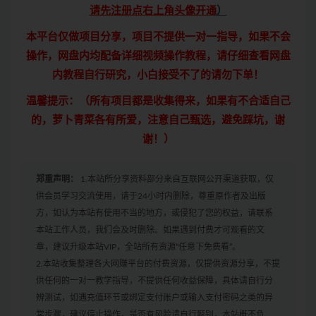
请先注册点右上角头像开通
）
本平台仅做项目分享，项目不提供一对一指导，如果不会
操作，网盘内均配备详细视频操作教程，请仔细查看网盘
内教程自行研究，小白接受不了的请勿下单！
温馨提示：（所有项目都是收集得来，如果有不合适自己
的，萝卜青菜各有所爱，注意自己甄选，避免踩坑，谢
谢！）
郑重声明：
1.本站所分享资料部分来自互联网公开渠道获取，仅
供会员学习交流使用，请于24小时内删除，尊重原作者及出版
方，如认为本站有使用不当的地方，或侵犯了您的权益，请联系
本站工作人员，我们会及时删除。如果遇到付费才可观看的文
章，建议升级本站VIP，全站所有资源“任意下免费看”。
2.本站收集整理各大网赚平台的付费资源，仅提供资源分享，不提
供任何的一对一教学指导，不提供任何收益保障，具体请自行分
辨测试，如遇充值环节或绑定支付账户或输入支付密码之类的异
常步骤，建议停止操作，是否有风险请自行甄别，本站概不负