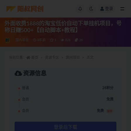
登录
外面收费1888的淘宝低价自动下单挂机项目，号
称日赚500+【自动脚本+教程】
国内项目
4年前
1
828
28
当前位置：
首页
资源专区
国内项目
正文
资源信息
普通
28积分
会员
免费
会员
免费
推荐
登录后下载