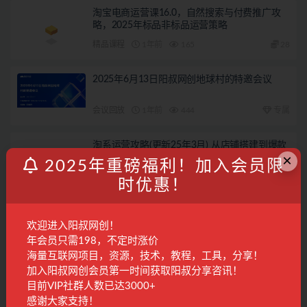
淘宝电商运营课16.0，自然搜索与付费推广攻
略，2025年标品非标品运营策略
精品课程
1年前
165
28
2025年6月13日阳叔网创地球村的特邀会议
会议回放
1年前
444
专属
淘系运营攻略(更新25年3月) 从店铺搭建到爆款
×
打造，快速掌握淘系运营
2025年重磅福利！加入会员限
精品课程
1年前
138
28
时优惠！
读书赚钱实战营，从0到1边读书边赚钱，实现
年入百万梦想,写作变现
欢迎进入阳叔网创！
年会员只需198，不定时涨价
国内项目
2年前
1.6K
28
海量互联网项目，资源，技术，教程，工具，分享！
加入阳叔网创会员第一时间获取阳叔分享咨讯！
联系客服
目前VIP社群人数已达3000+
感谢大家支持！