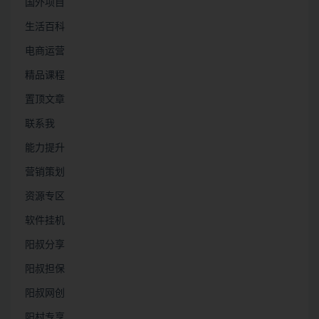
国外项目
生活百科
电商运营
精品课程
置顶文章
联系我
能力提升
营销策划
资源专区
软件挂机
阳叔分享
阳叔担保
阳叔网创
阳村专享