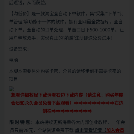
后返钱，从而获益。
【淘低价】是一款淘宝全自动下单软件，集“采集”“下单”“订
单管理”等功能于一体的软件，拥有全网最全数据库，全自
动下单，全自动的订单处理，单窗口日下500-1000单。让
用户释放双手，实现真正的“躺赚”注册即送免费试用！
设备需求：
电脑
本脚本需要另外购买卡密，介意的请移步到不需要卡密的
项目
想看详细教程下载请看右边下载内容（请注意：
购买
年度
会员和永久会员免费下载观看）⇒⇒⇒⇒⇒⇒⇒⇒⇒右边
侧栏⇒⇒⇒⇒⇒⇒⇒⇒⇒
限 时 特 惠：
本站持续更新海量各大内部创业教程，一年会
员只需98元，全站资源免费下载
点击查看详情
（
加入会员