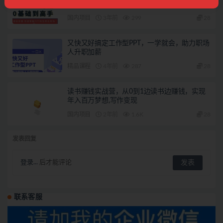
PPT的各种应用场合
国内项目
3年前
299
28
又快又好搞定工作型PPT，一学就会，助力职场
人升职加薪
精品课程
4年前
287
28
读书赚钱实战营，从0到1边读书边赚钱，实现
年入百万梦想,写作变现
国内项目
2年前
1.6K
28
发表回复
登录...
后才能评论
联系客服