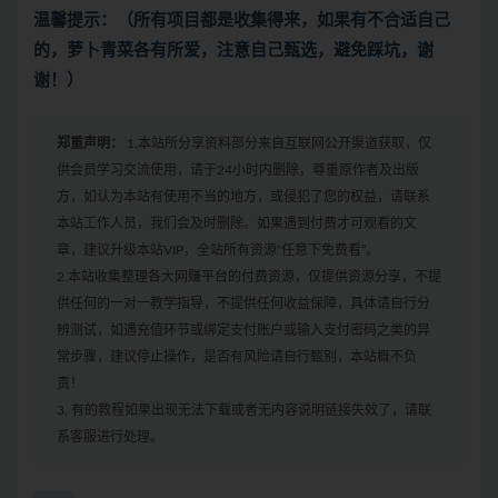
温馨提示：（所有项目都是收集得来，如果有不合适自己
的，萝卜青菜各有所爱，注意自己甄选，避免踩坑，谢
谢！）
郑重声明：
1.本站所分享资料部分来自互联网公开渠道获取，仅
供会员学习交流使用，请于24小时内删除，尊重原作者及出版
方，如认为本站有使用不当的地方，或侵犯了您的权益，请联系
本站工作人员，我们会及时删除。如果遇到付费才可观看的文
章，建议升级本站VIP，全站所有资源“任意下免费看”。
2.本站收集整理各大网赚平台的付费资源，仅提供资源分享，不提
供任何的一对一教学指导，不提供任何收益保障，具体请自行分
辨测试，如遇充值环节或绑定支付账户或输入支付密码之类的异
常步骤，建议停止操作，是否有风险请自行甄别，本站概不负
责！
3. 有的教程如果出现无法下载或者无内容说明链接失效了，请联
系客服进行处理。