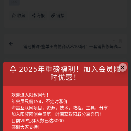
ppt
收藏
海报
链接
上一篇
销冠神课-签单王高情商话术100问：一套销售修炼高情
商必修课！
×
下一篇
2025年重磅福利！加入会员限
2022淘系全体系课程：引爆搜索和推荐流量，新店引爆
时优惠！
流量
相关文章
欢迎进入阳叔网创！
PPT高级进阶特训营：百万粉丝博主教你进阶你
年会员只需198，不定时涨价
的PPT技能(98节课程+PPT素材包)
海量互联网项目，资源，技术，教程，工具，分享！
精品课程
3年前
207
28
加入阳叔网创会员第一时间获取阳叔分享咨讯！
目前VIP社群人数已达3000+
感谢大家支持！
PPT·一课通·0基础到高手：通俗易懂 快速掌握