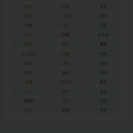
变现
同城
实战
实操
小红书
带货
引流
快手
抖音
担保
拆解
拼多多
挂机
搬运
教程
无人直播
流量
涨粉
淘宝
游戏
源码
爆款
玩法
电商
直播
短视频
素材
美金
脚本
虚拟
视频号
起号
运营
闲鱼
阳叔
零撸