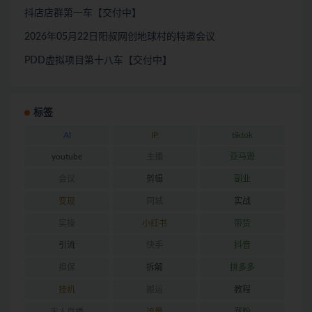
抖店店群第一车【交付中】
2026年05月22日阳叔网创地球村的特邀会议
PDD虚拟项目第十八车【交付中】
标签
AI
IP
tiktok
youtube
主播
亚马逊
会议
剪辑
副业
变现
同城
实战
实操
小红书
带货
引流
快手
抖音
担保
拆解
拼多多
挂机
搬运
教程
无人直播
流量
涨粉