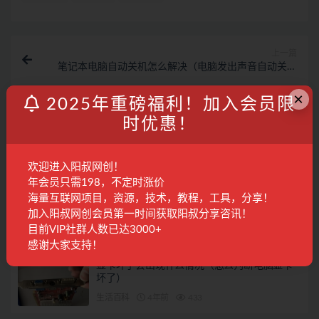
上一篇
笔记本电脑自动关机怎么解决（电脑发出声音自动关机
是怎么回事）
×
2025年重磅福利！加入会员限
下一篇
时优惠！
台式电脑推荐品牌有哪些（老司机教你台式电脑那个品
牌好用）
相关文章
欢迎进入阳叔网创！
年会员只需198，不定时涨价
excel如何转换行列数据（EXCEL行与列相互转
海量互联网项目，资源，技术，教程，工具，分享！
换的三种方法）
加入阳叔网创会员第一时间获取阳叔分享咨讯！
目前VIP社群人数已达3000+
生活百科
4年前
243
感谢大家支持！
显卡坏了会出现什么情况（怎么判断电脑显卡
坏了）
生活百科
4年前
433