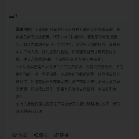
0
郑重声明：
1.本站所分享资料部分来自互联网公开渠道获取，仅
供会员学习交流使用，请于24小时内删除，尊重原作者及出版
方，如认为本站有使用不当的地方，或侵犯了您的权益，请联系
本站工作人员，我们会及时删除。如果遇到付费才可观看的文
章，建议升级本站VIP，全站所有资源“任意下免费看”。
2.本站收集整理各大网赚平台的付费资源，仅提供资源分享，不提
供任何的一对一教学指导，不提供任何收益保障，具体请自行分
辨测试，如遇充值环节或绑定支付账户或输入支付密码之类的异
常步骤，建议停止操作，是否有风险请自行甄别，本站概不负
责！
3. 有的教程如果出现无法下载或者无内容说明链接失效了，请联
系客服进行处理。
收藏
海报
链接