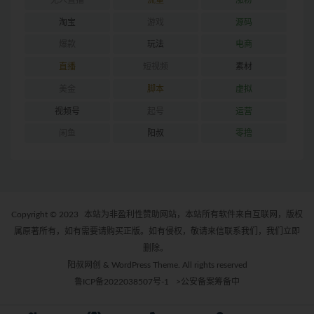
淘宝
游戏
源码
爆款
玩法
电商
直播
短视频
素材
美金
脚本
虚拟
视频号
起号
运营
闲鱼
阳叔
零撸
Copyright © 2023
本站为非盈利性赞助网站，本站所有软件来自互联网，版权
属原著所有，如有需要请购买正版。如有侵权，敬请来信联系我们，我们立即
删除。
阳叔网创 & WordPress Theme. All rights reserved
鲁ICP备2022038507号-1
>公安备案筹备中