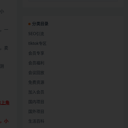
小
分类目录
，一
SEO引流
tiktok专区
，卖
会员专享
会员福利
测
会议回放
免费资源
加入会员
国内项目
右上角
国外项目
，小
生活百科