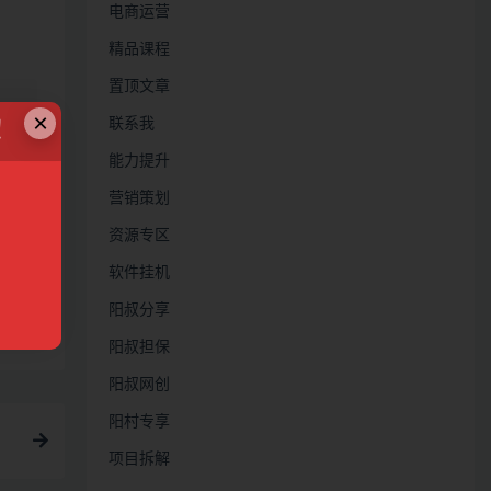
电商运营
精品课程
置顶文章
×
联系我
！
定
能力提升
营销策划
资源专区
软件挂机
阳叔分享
链接
阳叔担保
阳叔网创
阳村专享
项目拆解