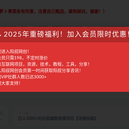
萝卜青菜各有所爱，注意自己甄选，避免踩坑，谢谢！）
学习交流使用，请于24小时内删除，尊重原作者及出版方，如认为本站有使用不当的地
2025年重磅福利！加入会员限时优惠
付费才可观看的文章，建议升级本站VIP，全站所有资源“任意下免费看”。
何的一对一教学指导，不提供任何收益保障，具体请自行分辨测试，如遇充值环节或绑
自行甄别，本站概不负责！
迎进入阳叔网创！
进行处理。
会员只需198，不定时涨价
量互联网项目，资源，技术，教程，工具，分享！
入阳叔网创会员第一时间获取阳叔分享咨讯！
VIP社群人数已达3000+
谢大家支持！
收藏
海报
篇
下一篇
有
日入1000+的抖音趣图表情项目【详细拆解】
人