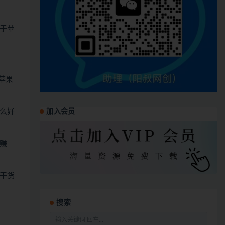
于苹
苹果
加入会员
么好
赚
干货
搜索