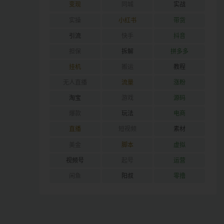
变现
同城
实战
实操
小红书
带货
引流
快手
抖音
担保
拆解
拼多多
挂机
搬运
教程
无人直播
流量
涨粉
淘宝
游戏
源码
爆款
玩法
电商
直播
短视频
素材
美金
脚本
虚拟
视频号
起号
运营
闲鱼
阳叔
零撸