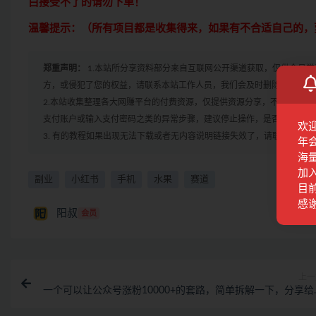
白接受不了的请勿下单！
温馨提示：（所有项目都是收集得来，如果有不合适自己的，
郑重声明：
1.本站所分享资料部分来自互联网公开渠道获取，仅供会员
方，或侵犯了您的权益，请联系本站工作人员，我们会及时删除。如果遇到
2.本站收集整理各大网赚平台的付费资源，仅提供资源分享，不提供任
支付账户或输入支付密码之类的异常步骤，建议停止操作，是否有风险请
欢
3. 有的教程如果出现无法下载或者无内容说明链接失效了，请联系客服
年
海
加
副业
小红书
手机
水果
赛道
目前
感
阳叔
会员
上一
一个可以让公众号涨粉10000+的套路，简单拆解一下，分享给
缘