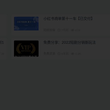
小红书商单第十一车【已交付】
阳叔担保
7月前
628
到1
免费分享：2022短剧分销新玩法
28
免费资源
4年前
1.6K