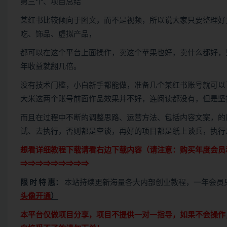
第三个、项目总结
某红书比较倾向于图文，而不是视频，所以说大家只要整理好
吃、饰品、虚拟产品，
都可以在这个平台上面操作，卖这个苹果也好，卖什么都好，
年收益就翻几倍。
没有技术门槛，小白新手都能做，准备几个某红书账号就可以
大米这两个账号前面作品效果并不好，连阅读都没有，但是坚
而且在过程中不断的调整思路、运营方法、包括内容文案，的
试、去执行，否则都是空谈，再好的项目都是纸上谈兵，执行
想看详细教程下载请看右边下载内容（请注意：
购买
年度会员
⇒⇒⇒⇒⇒⇒⇒⇒⇒
限 时 特 惠：
本站持续更新海量各大内部创业教程，一年会员
头像开通
）
本平台仅做项目分享，项目不提供一对一指导，如果不会操作