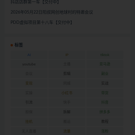
抖店店群第一车【交付中】
2026年05月22日阳叔网创地球村的特邀会议
PDD虚拟项目第十八车【交付中】
标签
AI
IP
tiktok
youtube
主播
亚马逊
会议
剪辑
副业
变现
同城
实战
实操
小红书
带货
引流
快手
抖音
担保
拆解
拼多多
挂机
搬运
教程
无人直播
流量
涨粉