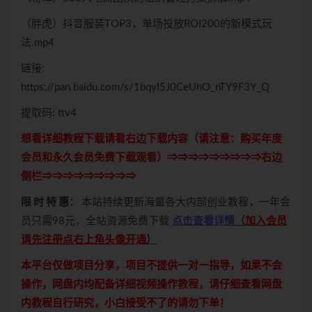
（胖虎）抖音服装TOP3，单场投放ROI200的新模式玩
法.mp4
链接:
https://pan.baidu.com/s/1bqyI5J0CeUhO_nTY9F3Y_Q
提取码: ttv4
想看详细教程下载请看右边下载内容（请注意：
购买
年度
会员和永久会员免费下载观看）⇒⇒⇒⇒⇒⇒⇒⇒⇒右边
侧栏⇒⇒⇒⇒⇒⇒⇒⇒⇒
限 时 特 惠：
本站持续更新海量各大内部创业教程，一年会
员只需98元，全站资源免费下载
点击查看详情
（
加入会员
请先注册点右上角头像开通
）
本平台仅做项目分享，项目不提供一对一指导，如果不会
操作，网盘内均配备详细视频操作教程，请仔细查看网盘
内教程自行研究，小白接受不了的请勿下单！