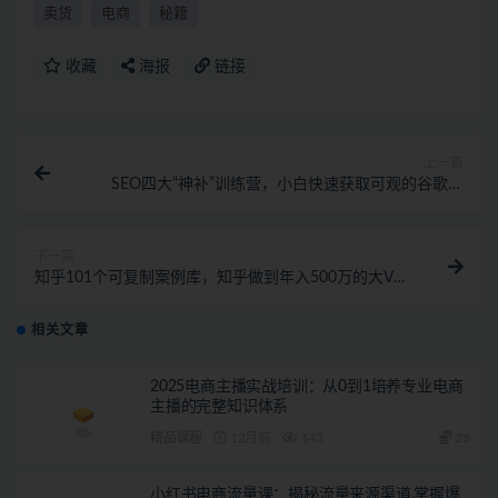
卖货
电商
秘籍
收藏
海报
链接
上一篇
SEO四大“神补”训练营，小白快速获取可观的谷歌流
量，轻松做外贸
下一篇
知乎101个可复制案例库，知乎做到年入500万的大V整
理知乎賺钱案例！
相关文章
2025电商主播实战培训：从0到1培养专业电商
主播的完整知识体系
精品课程
12月前
143
28
小红书电商流量课：揭秘流量来源渠道,掌握爆