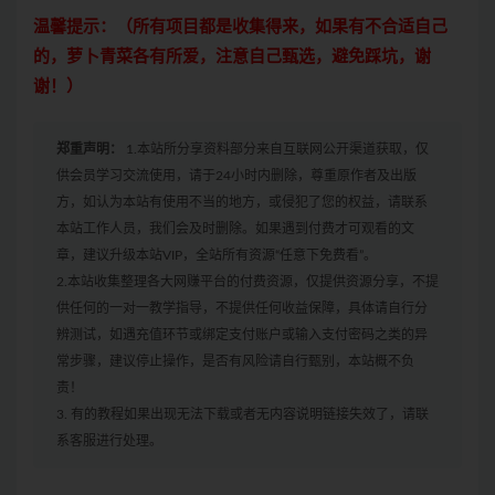
温馨提示：（所有项目都是收集得来，如果有不合适自己
的，萝卜青菜各有所爱，注意自己甄选，避免踩坑，谢
谢！）
郑重声明：
1.本站所分享资料部分来自互联网公开渠道获取，仅
供会员学习交流使用，请于24小时内删除，尊重原作者及出版
方，如认为本站有使用不当的地方，或侵犯了您的权益，请联系
本站工作人员，我们会及时删除。如果遇到付费才可观看的文
章，建议升级本站VIP，全站所有资源“任意下免费看”。
2.本站收集整理各大网赚平台的付费资源，仅提供资源分享，不提
供任何的一对一教学指导，不提供任何收益保障，具体请自行分
辨测试，如遇充值环节或绑定支付账户或输入支付密码之类的异
常步骤，建议停止操作，是否有风险请自行甄别，本站概不负
责！
3. 有的教程如果出现无法下载或者无内容说明链接失效了，请联
系客服进行处理。