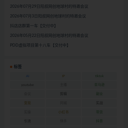
2026年07月29日阳叔网创地球村的特邀会议
2026年07月3日阳叔网创地球村的特邀会议
抖店店群第一车【交付中】
2026年05月22日阳叔网创地球村的特邀会议
PDD虚拟项目第十八车【交付中】
标签
AI
IP
tiktok
youtube
主播
亚马逊
会议
剪辑
副业
变现
同城
实战
实操
小红书
带货
引流
快手
抖音