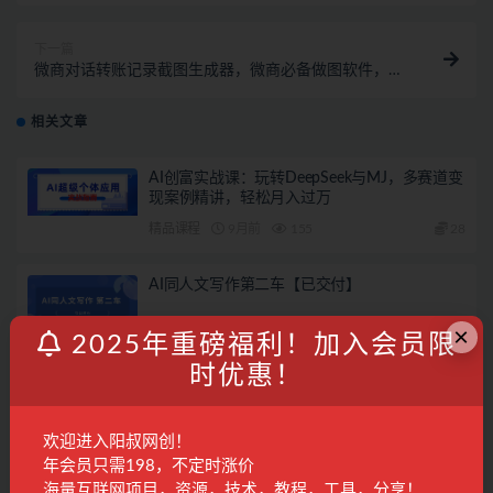
下一篇
微商对话转账记录截图生成器，微商必备做图软件，直
接安装就是会员
相关文章
AI创富实战课：玩转DeepSeek与MJ，多赛道变
现案例精讲，轻松月入过万
精品课程
9月前
155
28
AI同人文写作第二车【已交付】
×
阳叔担保
10月前
532
2025年重磅福利！加入会员限
时优惠！
2025年10月22日阳叔网创地球村的特邀会议
欢迎进入阳叔网创！
会议回放
10月前
302
专属
年会员只需198，不定时涨价
海量互联网项目，资源，技术，教程，工具，分享！