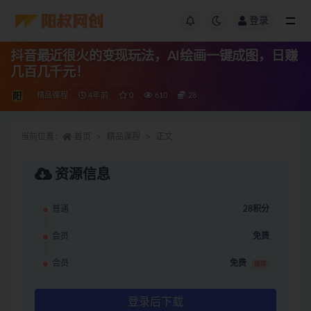
登录
抖音最近很火的变现玩法，AI绘画一键成图，日赚
几百几千元！
精品课程
4年前
0
610
28
当前位置：
首页
精品课程
正文
资源信息
普通
28积分
会员
免费
会员
免费
推荐
登录后下载