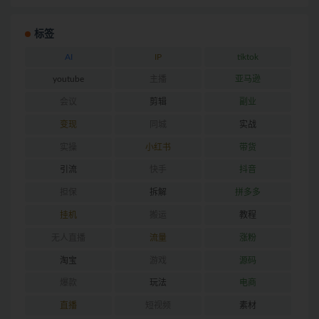
标签
AI
IP
tiktok
youtube
主播
亚马逊
会议
剪辑
副业
变现
同城
实战
实操
小红书
带货
引流
快手
抖音
担保
拆解
拼多多
挂机
搬运
教程
无人直播
流量
涨粉
淘宝
游戏
源码
爆款
玩法
电商
直播
短视频
素材