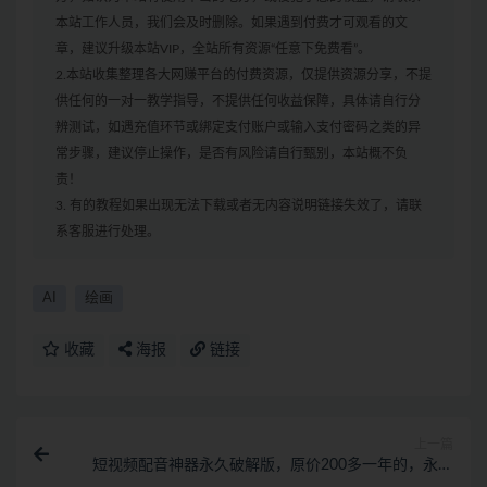
本站工作人员，我们会及时删除。如果遇到付费才可观看的文
章，建议升级本站VIP，全站所有资源“任意下免费看”。
2.本站收集整理各大网赚平台的付费资源，仅提供资源分享，不提
供任何的一对一教学指导，不提供任何收益保障，具体请自行分
辨测试，如遇充值环节或绑定支付账户或输入支付密码之类的异
常步骤，建议停止操作，是否有风险请自行甄别，本站概不负
责！
3. 有的教程如果出现无法下载或者无内容说明链接失效了，请联
系客服进行处理。
AI
绘画
收藏
海报
链接
上一篇
短视频配音神器永久破解版，原价200多一年的，永久
莬费使用