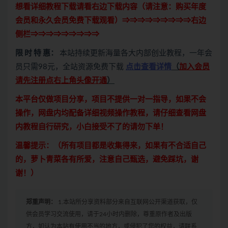
想看详细教程下载请看右边下载内容（请注意：
购买
年度
会员和永久会员免费下载观看）⇒⇒⇒⇒⇒⇒⇒⇒⇒右边
侧栏⇒⇒⇒⇒⇒⇒⇒⇒⇒
限 时 特 惠：
本站持续更新海量各大内部创业教程，一年会
员只需98元，全站资源免费下载
点击查看详情
（
加入会员
请先注册点右上角头像开通
）
本平台仅做项目分享，项目不提供一对一指导，如果不会
操作，网盘内均配备详细视频操作教程，请仔细查看网盘
内教程自行研究，小白接受不了的请勿下单！
温馨提示：（所有项目都是收集得来，如果有不合适自己
的，萝卜青菜各有所爱，注意自己甄选，避免踩坑，谢
谢！）
郑重声明：
1.本站所分享资料部分来自互联网公开渠道获取，仅
供会员学习交流使用，请于24小时内删除，尊重原作者及出版
方，如认为本站有使用不当的地方，或侵犯了您的权益，请联系