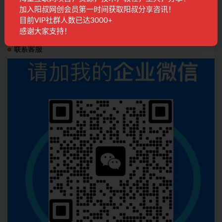
对外收费699抖音傻瓜式一键搬运，起号专用5
加入阳叔网创会员第一时间获取阳叔分享咨讯！
分钟一个视频《软件+详细教程》
目前VIP社群人数已达3000+
精品课程
3年前
3.7K
28
感谢大家支持！
联系客服